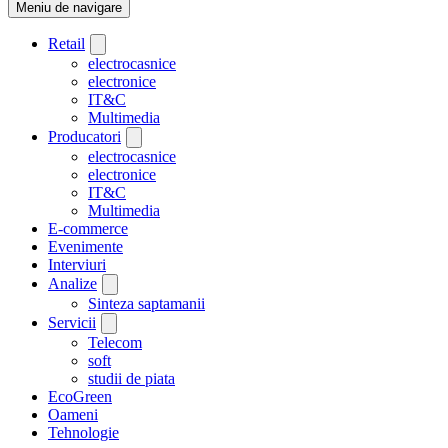
Meniu de navigare
Retail
electrocasnice
electronice
IT&C
Multimedia
Producatori
electrocasnice
electronice
IT&C
Multimedia
E-commerce
Evenimente
Interviuri
Analize
Sinteza saptamanii
Servicii
Telecom
soft
studii de piata
EcoGreen
Oameni
Tehnologie