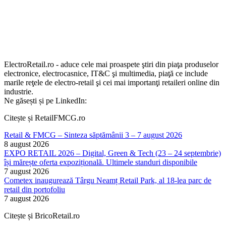
ElectroRetail.ro - aduce cele mai proaspete ştiri din piaţa produselor
electronice, electrocasnice, IT&C şi multimedia, piaţă ce include
marile reţele de electro-retail şi cei mai importanţi retaileri online din
industrie.
Ne găsești și pe LinkedIn:
Citește și RetailFMCG.ro
Retail & FMCG – Sinteza săptămânii 3 – 7 august 2026
8 august 2026
EXPO RETAIL 2026 – Digital, Green & Tech (23 – 24 septembrie)
își mărește oferta expozițională. Ultimele standuri disponibile
7 august 2026
Cometex inaugurează Târgu Neamț Retail Park, al 18-lea parc de
retail din portofoliu
7 august 2026
Citește și BricoRetail.ro