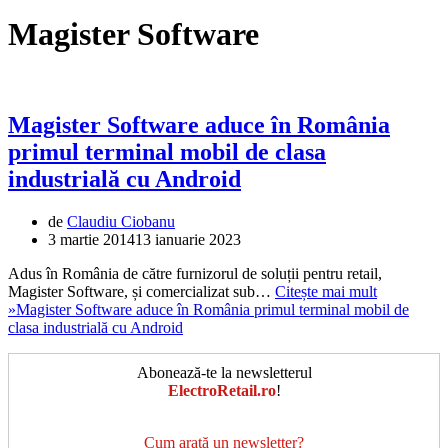
Magister Software
Magister Software aduce în România
primul terminal mobil de clasa
industrială cu Android
de
Claudiu Ciobanu
3 martie 2014
13 ianuarie 2023
Adus în România de către furnizorul de soluții pentru retail,
Magister Software, și comercializat sub…
Citește mai mult
»
Magister Software aduce în România primul terminal mobil de
clasa industrială cu Android
Abonează-te la newsletterul
ElectroRetail.ro
!
Cum arată un newsletter?