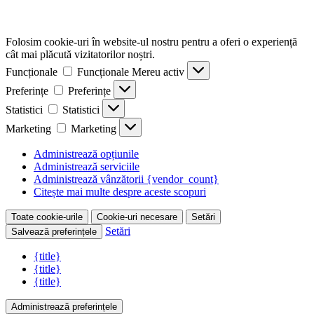
Folosim cookie-uri în website-ul nostru pentru a oferi o experiență
cât mai plăcută vizitatorilor noștri.
Funcționale
Funcționale
Mereu activ
Preferințe
Preferințe
Statistici
Statistici
Marketing
Marketing
Administrează opțiunile
Administrează serviciile
Administrează vânzătorii {vendor_count}
Citește mai multe despre aceste scopuri
Toate cookie-urile
Cookie-uri necesare
Setări
Setări
Salvează preferințele
{title}
{title}
{title}
Administrează preferințele