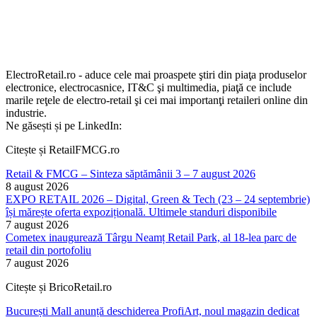
ElectroRetail.ro - aduce cele mai proaspete ştiri din piaţa produselor
electronice, electrocasnice, IT&C şi multimedia, piaţă ce include
marile reţele de electro-retail şi cei mai importanţi retaileri online din
industrie.
Ne găsești și pe LinkedIn:
Citește și RetailFMCG.ro
Retail & FMCG – Sinteza săptămânii 3 – 7 august 2026
8 august 2026
EXPO RETAIL 2026 – Digital, Green & Tech (23 – 24 septembrie)
își mărește oferta expozițională. Ultimele standuri disponibile
7 august 2026
Cometex inaugurează Târgu Neamț Retail Park, al 18-lea parc de
retail din portofoliu
7 august 2026
Citește și BricoRetail.ro
București Mall anunță deschiderea ProfiArt, noul magazin dedicat