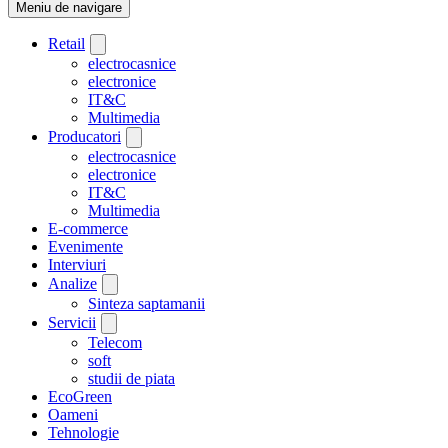
Meniu de navigare
Retail
electrocasnice
electronice
IT&C
Multimedia
Producatori
electrocasnice
electronice
IT&C
Multimedia
E-commerce
Evenimente
Interviuri
Analize
Sinteza saptamanii
Servicii
Telecom
soft
studii de piata
EcoGreen
Oameni
Tehnologie