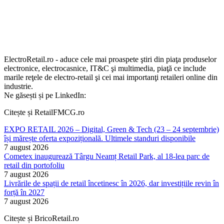
ElectroRetail.ro - aduce cele mai proaspete ştiri din piaţa produselor
electronice, electrocasnice, IT&C şi multimedia, piaţă ce include
marile reţele de electro-retail şi cei mai importanţi retaileri online din
industrie.
Ne găsești și pe LinkedIn:
Citește și RetailFMCG.ro
EXPO RETAIL 2026 – Digital, Green & Tech (23 – 24 septembrie)
își mărește oferta expozițională. Ultimele standuri disponibile
7 august 2026
Cometex inaugurează Târgu Neamț Retail Park, al 18-lea parc de
retail din portofoliu
7 august 2026
Livrările de spații de retail încetinesc în 2026, dar investițiile revin în
forță în 2027
7 august 2026
Citește și BricoRetail.ro