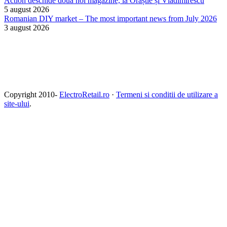
Action deschide două noi magazine, la Orăștie și Vladimirescu
5 august 2026
Romanian DIY market – The most important news from July 2026
3 august 2026
Copyright 2010-
ElectroRetail.ro
·
Termeni si conditii de utilizare a
site-ului
.