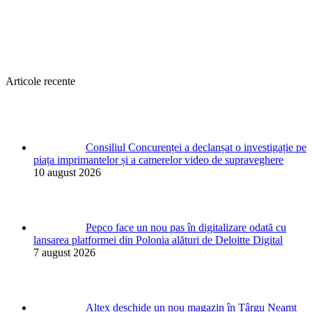
Articole recente
Consiliul Concurenței a declanșat o investigație pe
piața imprimantelor și a camerelor video de supraveghere
10 august 2026
Pepco face un nou pas în digitalizare odată cu
lansarea platformei din Polonia alături de Deloitte Digital
7 august 2026
Altex deschide un nou magazin în Târgu Neamț