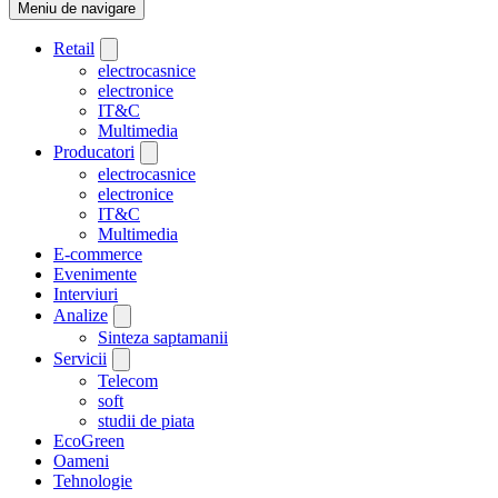
Meniu de navigare
Retail
electrocasnice
electronice
IT&C
Multimedia
Producatori
electrocasnice
electronice
IT&C
Multimedia
E-commerce
Evenimente
Interviuri
Analize
Sinteza saptamanii
Servicii
Telecom
soft
studii de piata
EcoGreen
Oameni
Tehnologie