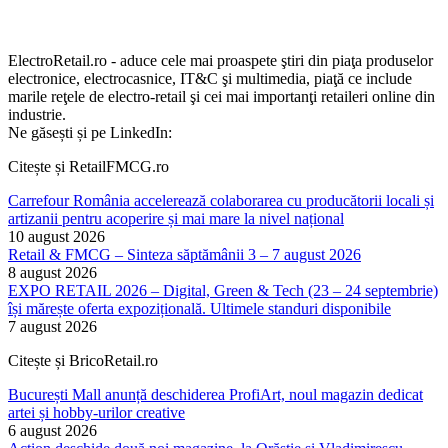
ElectroRetail.ro - aduce cele mai proaspete ştiri din piaţa produselor
electronice, electrocasnice, IT&C şi multimedia, piaţă ce include
marile reţele de electro-retail şi cei mai importanţi retaileri online din
industrie.
Ne găsești și pe LinkedIn:
Citește și RetailFMCG.ro
Carrefour România accelerează colaborarea cu producătorii locali și
artizanii pentru acoperire și mai mare la nivel național
10 august 2026
Retail & FMCG – Sinteza săptămânii 3 – 7 august 2026
8 august 2026
EXPO RETAIL 2026 – Digital, Green & Tech (23 – 24 septembrie)
își mărește oferta expozițională. Ultimele standuri disponibile
7 august 2026
Citește și BricoRetail.ro
București Mall anunță deschiderea ProfiArt, noul magazin dedicat
artei și hobby-urilor creative
6 august 2026