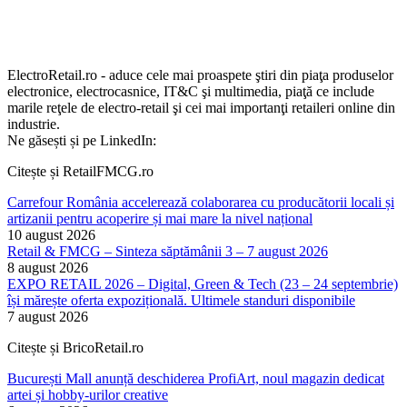
ElectroRetail.ro - aduce cele mai proaspete ştiri din piaţa produselor
electronice, electrocasnice, IT&C şi multimedia, piaţă ce include
marile reţele de electro-retail şi cei mai importanţi retaileri online din
industrie.
Ne găsești și pe LinkedIn:
Citește și RetailFMCG.ro
Carrefour România accelerează colaborarea cu producătorii locali și
artizanii pentru acoperire și mai mare la nivel național
10 august 2026
Retail & FMCG – Sinteza săptămânii 3 – 7 august 2026
8 august 2026
EXPO RETAIL 2026 – Digital, Green & Tech (23 – 24 septembrie)
își mărește oferta expozițională. Ultimele standuri disponibile
7 august 2026
Citește și BricoRetail.ro
București Mall anunță deschiderea ProfiArt, noul magazin dedicat
artei și hobby-urilor creative