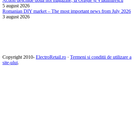
Action deschide două noi magazine, la Orăștie și Vladimirescu
5 august 2026
Romanian DIY market – The most important news from July 2026
3 august 2026
Copyright 2010-
ElectroRetail.ro
·
Termeni si conditii de utilizare a
site-ului
.