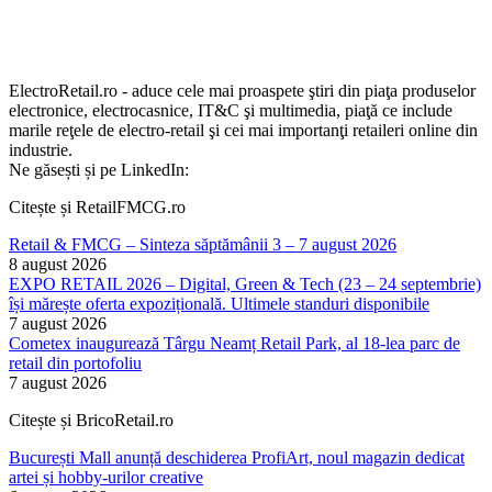
ElectroRetail.ro - aduce cele mai proaspete ştiri din piaţa produselor
electronice, electrocasnice, IT&C şi multimedia, piaţă ce include
marile reţele de electro-retail şi cei mai importanţi retaileri online din
industrie.
Ne găsești și pe LinkedIn:
Citește și RetailFMCG.ro
Retail & FMCG – Sinteza săptămânii 3 – 7 august 2026
8 august 2026
EXPO RETAIL 2026 – Digital, Green & Tech (23 – 24 septembrie)
își mărește oferta expozițională. Ultimele standuri disponibile
7 august 2026
Cometex inaugurează Târgu Neamț Retail Park, al 18-lea parc de
retail din portofoliu
7 august 2026
Citește și BricoRetail.ro
București Mall anunță deschiderea ProfiArt, noul magazin dedicat
artei și hobby-urilor creative