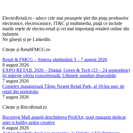
ElectroRetail.ro - aduce cele mai proaspete ştiri din piaţa produselor
electronice, electrocasnice, IT&C şi multimedia, piaţă ce include
marile reţele de electro-retail şi cei mai importanţi retaileri online din
industrie.
Ne găsești și pe LinkedIn:
Citește și RetailFMCG.ro
Retail & FMCG – Sinteza săptămânii 3 – 7 august 2026
8 august 2026
EXPO RETAIL 2026 – Digital, Green & Tech (23 – 24 septembrie)
își mărește oferta expozițională. Ultimele standuri disponibile
7 august 2026
Cometex inaugurează Târgu Neamț Retail Park, al 18-lea parc de
retail din portofoliu
7 august 2026
Citește și BricoRetail.ro
București Mall anunță deschiderea ProfiArt, noul magazin dedicat
artei și hobby-urilor creative
6 august 2026