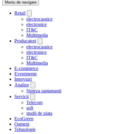
Meniu de navigare
Retail
electrocasnice
electronice
IT&C
Multimedia
Producatori
electrocasnice
electronice
IT&C
Multimedia
E-commerce
Evenimente
Interviuri
Analize
Sinteza saptamanii
Servicii
Telecom
soft
studii de piata
EcoGreen
Oameni
Tehnologie