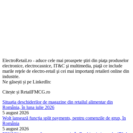
ElectroRetail.ro - aduce cele mai proaspete ştiri din piaţa produselor
electronice, electrocasnice, IT&C şi multimedia, piaţă ce include
marile reţele de electro-retail şi cei mai importanţi retaileri online din
industrie.
Ne găsești și pe LinkedIn:
Citește și RetailFMCG.ro
Situația deschiderilor de magazine din retailul alimentar din
România, în luna iulie 2026
5 august 2026
Wolt lansează funcția split payments, pentru comenzile de grup, în
România
5 august 2026