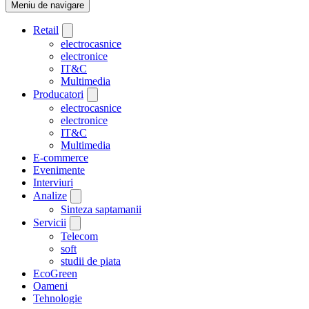
Meniu de navigare
Retail
electrocasnice
electronice
IT&C
Multimedia
Producatori
electrocasnice
electronice
IT&C
Multimedia
E-commerce
Evenimente
Interviuri
Analize
Sinteza saptamanii
Servicii
Telecom
soft
studii de piata
EcoGreen
Oameni
Tehnologie