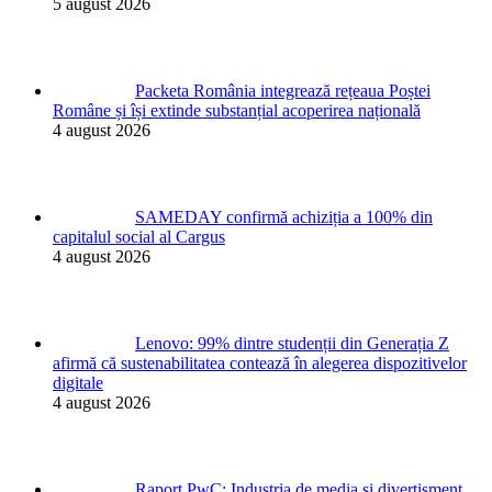
5 august 2026
Packeta România integrează rețeaua Poștei
Române și își extinde substanțial acoperirea națională
4 august 2026
SAMEDAY confirmă achiziția a 100% din
capitalul social al Cargus
4 august 2026
Lenovo: 99% dintre studenții din Generația Z
afirmă că sustenabilitatea contează în alegerea dispozitivelor
digitale
4 august 2026
Raport PwC: Industria de media și divertisment