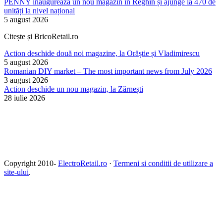
PENNY inaugurează un nou magazin în Reghin și ajunge la 470 de
unități la nivel național
5 august 2026
Citește și BricoRetail.ro
Action deschide două noi magazine, la Orăștie și Vladimirescu
5 august 2026
Romanian DIY market – The most important news from July 2026
3 august 2026
Action deschide un nou magazin, la Zărnești
28 iulie 2026
Copyright 2010-
ElectroRetail.ro
·
Termeni si conditii de utilizare a
site-ului
.