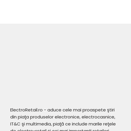
ElectroRetail.ro - aduce cele mai proaspete ştiri
din piaţa produselor electronice, electrocasnice,
IT&C şi multimedia, piaţă ce include marile reţele
de electro-retail şi cei mai importanţi retaileri