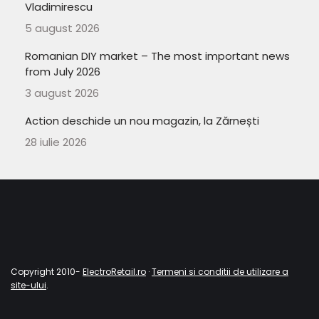
Vladimirescu
5 august 2026
Romanian DIY market – The most important news
from July 2026
3 august 2026
Action deschide un nou magazin, la Zărnești
28 iulie 2026
Copyright 2010-
ElectroRetail.ro
·
Termeni si conditii de utilizare a
site-ului
.