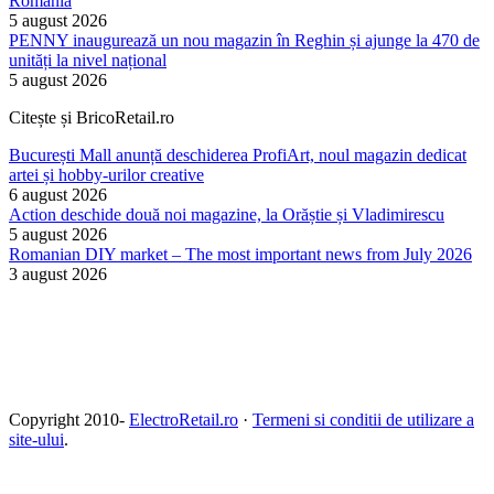
România
5 august 2026
PENNY inaugurează un nou magazin în Reghin și ajunge la 470 de
unități la nivel național
5 august 2026
Citește și BricoRetail.ro
București Mall anunță deschiderea ProfiArt, noul magazin dedicat
artei și hobby-urilor creative
6 august 2026
Action deschide două noi magazine, la Orăștie și Vladimirescu
5 august 2026
Romanian DIY market – The most important news from July 2026
3 august 2026
Copyright 2010-
ElectroRetail.ro
·
Termeni si conditii de utilizare a
site-ului
.