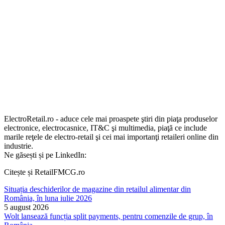
ElectroRetail.ro - aduce cele mai proaspete ştiri din piaţa produselor
electronice, electrocasnice, IT&C şi multimedia, piaţă ce include
marile reţele de electro-retail şi cei mai importanţi retaileri online din
industrie.
Ne găsești și pe LinkedIn:
Citește și RetailFMCG.ro
Situația deschiderilor de magazine din retailul alimentar din
România, în luna iulie 2026
5 august 2026
Wolt lansează funcția split payments, pentru comenzile de grup, în