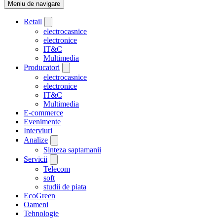
Meniu de navigare
Retail
electrocasnice
electronice
IT&C
Multimedia
Producatori
electrocasnice
electronice
IT&C
Multimedia
E-commerce
Evenimente
Interviuri
Analize
Sinteza saptamanii
Servicii
Telecom
soft
studii de piata
EcoGreen
Oameni
Tehnologie