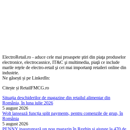
ElectroRetail.ro - aduce cele mai proaspete ştiri din piaţa produselor
electronice, electrocasnice, IT&C şi multimedia, piaţă ce include
marile reţele de electro-retail şi cei mai importanţi retaileri online din
industrie.
Ne găsești și pe LinkedIn:
Citește și RetailFMCG.ro
Situația deschiderilor de magazine din retailul alimentar din
România, în luna iulie 2026
5 august 2026
Wolt lansează funcția split payments, pentru comenzile de grup, în
România
5 august 2026
PENNY inaugurează un nou magazin în Reghin și ajunge la 470 de