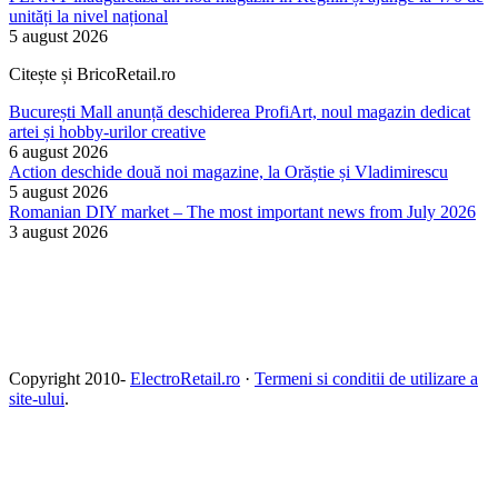
unități la nivel național
5 august 2026
Citește și BricoRetail.ro
București Mall anunță deschiderea ProfiArt, noul magazin dedicat
artei și hobby-urilor creative
6 august 2026
Action deschide două noi magazine, la Orăștie și Vladimirescu
5 august 2026
Romanian DIY market – The most important news from July 2026
3 august 2026
Copyright 2010-
ElectroRetail.ro
·
Termeni si conditii de utilizare a
site-ului
.