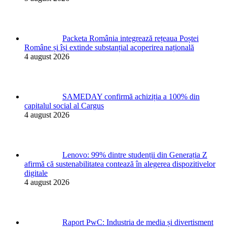
Packeta România integrează rețeaua Poștei
Române și își extinde substanțial acoperirea națională
4 august 2026
SAMEDAY confirmă achiziția a 100% din
capitalul social al Cargus
4 august 2026
Lenovo: 99% dintre studenții din Generația Z
afirmă că sustenabilitatea contează în alegerea dispozitivelor
digitale
4 august 2026
Raport PwC: Industria de media și divertisment