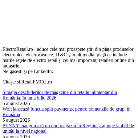
ElectroRetail.ro - aduce cele mai proaspete ştiri din piaţa produselor
electronice, electrocasnice, IT&C şi multimedia, piaţă ce include
marile reţele de electro-retail şi cei mai importanţi retaileri online din
industrie.
Ne găsești și pe LinkedIn:
Citește și RetailFMCG.ro
Situația deschiderilor de magazine din retailul alimentar din
România, în luna iulie 2026
5 august 2026
Wolt lansează funcția split payments, pentru comenzile de grup, în
România
5 august 2026
PENNY inaugurează un nou magazin în Reghin și ajunge la 470 de
unități la nivel național
5 august 2026