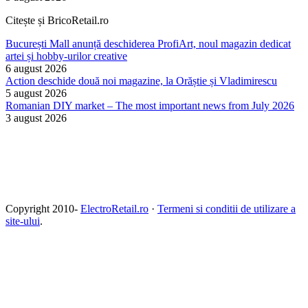
Citește și BricoRetail.ro
București Mall anunță deschiderea ProfiArt, noul magazin dedicat
artei și hobby-urilor creative
6 august 2026
Action deschide două noi magazine, la Orăștie și Vladimirescu
5 august 2026
Romanian DIY market – The most important news from July 2026
3 august 2026
Copyright 2010-
ElectroRetail.ro
·
Termeni si conditii de utilizare a
site-ului
.