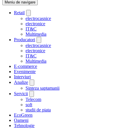
Meniu de navigare
Retail
electrocasnice
electronice
IT&C
Multimedia
Producatori
electrocasnice
electronice
IT&C
Multimedia
E-commerce
Evenimente
Interviuri
Analize
Sinteza saptamanii
Servicii
Telecom
soft
studii de piata
EcoGreen
Oameni
Tehnologie