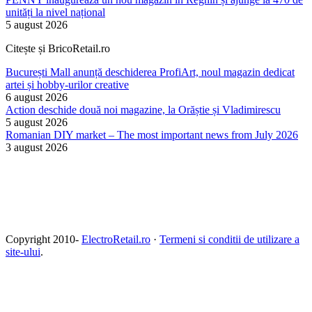
unități la nivel național
5 august 2026
Citește și BricoRetail.ro
București Mall anunță deschiderea ProfiArt, noul magazin dedicat
artei și hobby-urilor creative
6 august 2026
Action deschide două noi magazine, la Orăștie și Vladimirescu
5 august 2026
Romanian DIY market – The most important news from July 2026
3 august 2026
Copyright 2010-
ElectroRetail.ro
·
Termeni si conditii de utilizare a
site-ului
.