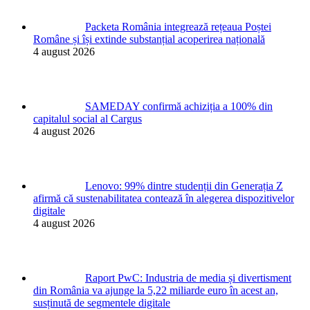
Packeta România integrează rețeaua Poștei
Române și își extinde substanțial acoperirea națională
4 august 2026
SAMEDAY confirmă achiziția a 100% din
capitalul social al Cargus
4 august 2026
Lenovo: 99% dintre studenții din Generația Z
afirmă că sustenabilitatea contează în alegerea dispozitivelor
digitale
4 august 2026
Raport PwC: Industria de media și divertisment
din România va ajunge la 5,22 miliarde euro în acest an,
susținută de segmentele digitale