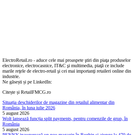
ElectroRetail.ro - aduce cele mai proaspete ştiri din piaţa produselor
electronice, electrocasnice, IT&C şi multimedia, piaţă ce include
marile reţele de electro-retail şi cei mai importanţi retaileri online din
industrie.
Ne găsești și pe LinkedIn:
Citește și RetailFMCG.ro
Situația deschiderilor de magazine din retailul alimentar din
România, în luna iulie 2026
5 august 2026
Wolt lansează funcția split payments, pentru comenzile de grup, în
România
5 august 2026
PENNY inaugurează un nou magazin în Reghin și ajunge la 470 de