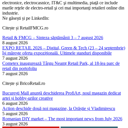
electronice, electrocasnice, IT&C şi multimedia, piaţă ce include
marile reţele de electro-retail şi cei mai importanţi retaileri online din
industrie.
Ne găsești și pe LinkedIn:
Citește și RetailFMCG.ro
Retail & FMCG – Sinteza săptămânii 3 – 7 august 2026
8 august 2026
EXPO RETAIL 2026 – Digital, Green & Tech (23 – 24 septembrie)
își mărește oferta expozițională. Ultimele standuri disponibile
7 august 2026
Cometex inaugurează Târgu Neamț Retail Park, al 18-lea parc de
retail din portofoliu
7 august 2026
Citește și BricoRetail.ro
București Mall anunță deschiderea ProfiArt, noul magazin dedicat
artei și hobby-urilor creative
6 august 2026
Action deschide două noi magazine, la Orăștie și Vladimirescu
5 august 2026
Romanian DIY market – The most important news from July 2026
3 august 2026