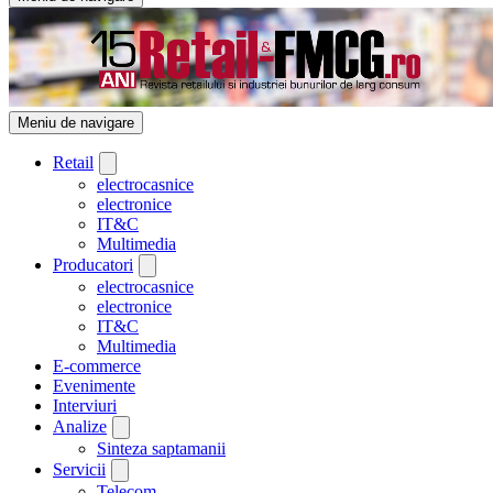
Meniu de navigare
Retail
electrocasnice
electronice
IT&C
Multimedia
Producatori
electrocasnice
electronice
IT&C
Multimedia
E-commerce
Evenimente
Interviuri
Analize
Sinteza saptamanii
Servicii
Telecom