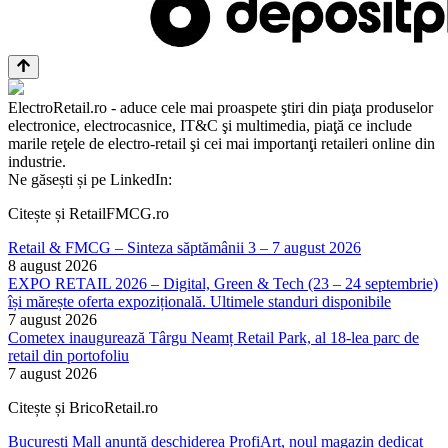
ElectroRetail.ro - aduce cele mai proaspete ştiri din piaţa produselor
electronice, electrocasnice, IT&C şi multimedia, piaţă ce include
marile reţele de electro-retail şi cei mai importanţi retaileri online din
industrie.
Ne găsești și pe LinkedIn:
Citește și RetailFMCG.ro
Retail & FMCG – Sinteza săptămânii 3 – 7 august 2026
8 august 2026
EXPO RETAIL 2026 – Digital, Green & Tech (23 – 24 septembrie)
își mărește oferta expozițională. Ultimele standuri disponibile
7 august 2026
Cometex inaugurează Târgu Neamț Retail Park, al 18-lea parc de
retail din portofoliu
7 august 2026
Citește și BricoRetail.ro
București Mall anunță deschiderea ProfiArt, noul magazin dedicat