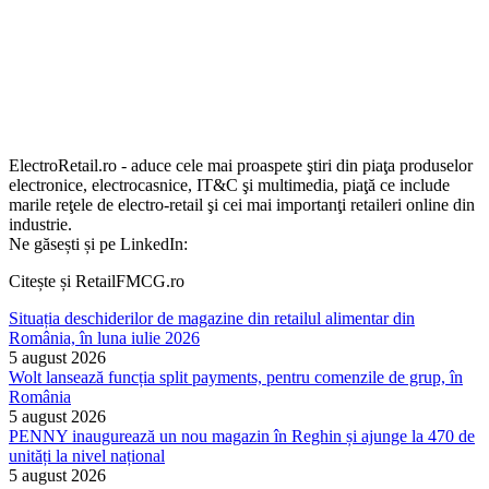
ElectroRetail.ro - aduce cele mai proaspete ştiri din piaţa produselor
electronice, electrocasnice, IT&C şi multimedia, piaţă ce include
marile reţele de electro-retail şi cei mai importanţi retaileri online din
industrie.
Ne găsești și pe LinkedIn:
Citește și RetailFMCG.ro
Situația deschiderilor de magazine din retailul alimentar din
România, în luna iulie 2026
5 august 2026
Wolt lansează funcția split payments, pentru comenzile de grup, în
România
5 august 2026
PENNY inaugurează un nou magazin în Reghin și ajunge la 470 de
unități la nivel național
5 august 2026