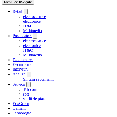
Meniu de navigare
Retail
electrocasnice
electronice
IT&C
Multimedia
Producatori
electrocasnice
electronice
IT&C
Multimedia
E-commerce
Evenimente
Interviuri
Analize
Sinteza saptamanii
Servicii
Telecom
soft
studii de piata
EcoGreen
Oameni
Tehnologie