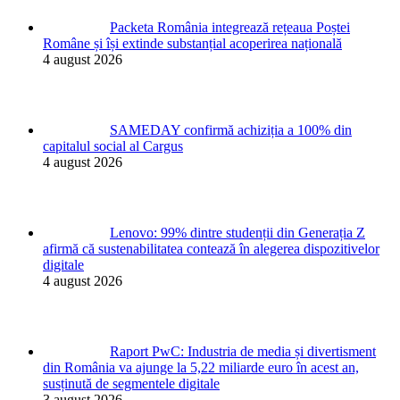
Packeta România integrează rețeaua Poștei
Române și își extinde substanțial acoperirea națională
4 august 2026
SAMEDAY confirmă achiziția a 100% din
capitalul social al Cargus
4 august 2026
Lenovo: 99% dintre studenții din Generația Z
afirmă că sustenabilitatea contează în alegerea dispozitivelor
digitale
4 august 2026
Raport PwC: Industria de media și divertisment
din România va ajunge la 5,22 miliarde euro în acest an,
susținută de segmentele digitale
3 august 2026