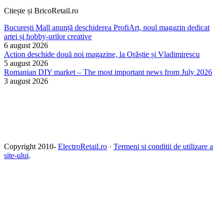
Citește și BricoRetail.ro
București Mall anunță deschiderea ProfiArt, noul magazin dedicat
artei și hobby-urilor creative
6 august 2026
Action deschide două noi magazine, la Orăștie și Vladimirescu
5 august 2026
Romanian DIY market – The most important news from July 2026
3 august 2026
Copyright 2010-
ElectroRetail.ro
·
Termeni si conditii de utilizare a
site-ului
.