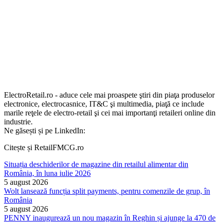
ElectroRetail.ro - aduce cele mai proaspete ştiri din piaţa produselor
electronice, electrocasnice, IT&C şi multimedia, piaţă ce include
marile reţele de electro-retail şi cei mai importanţi retaileri online din
industrie.
Ne găsești și pe LinkedIn:
Citește și RetailFMCG.ro
Situația deschiderilor de magazine din retailul alimentar din
România, în luna iulie 2026
5 august 2026
Wolt lansează funcția split payments, pentru comenzile de grup, în
România
5 august 2026
PENNY inaugurează un nou magazin în Reghin și ajunge la 470 de