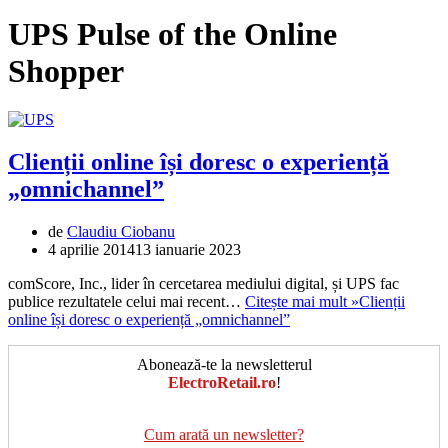
UPS Pulse of the Online
Shopper
Clienții online își doresc o experiență
„omnichannel”
de
Claudiu Ciobanu
4 aprilie 2014
13 ianuarie 2023
comScore, Inc., lider în cercetarea mediului digital, și UPS fac
publice rezultatele celui mai recent…
Citește mai mult »
Clienții
online își doresc o experiență „omnichannel”
Abonează-te la newsletterul
ElectroRetail.ro
!
Cum arată un newsletter?