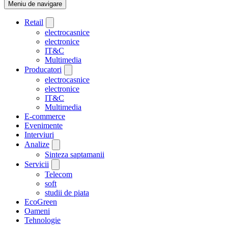
Meniu de navigare
Retail
electrocasnice
electronice
IT&C
Multimedia
Producatori
electrocasnice
electronice
IT&C
Multimedia
E-commerce
Evenimente
Interviuri
Analize
Sinteza saptamanii
Servicii
Telecom
soft
studii de piata
EcoGreen
Oameni
Tehnologie