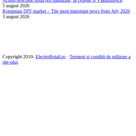
Action deschide două noi magazine, la Orăștie și Vladimirescu
5 august 2026
Romanian DIY market – The most important news from July 2026
3 august 2026
Copyright 2010-
ElectroRetail.ro
·
Termeni si conditii de utilizare a
site-ului
.