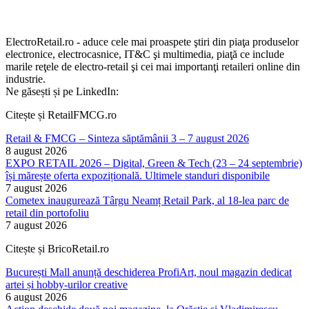
ElectroRetail.ro - aduce cele mai proaspete ştiri din piaţa produselor
electronice, electrocasnice, IT&C şi multimedia, piaţă ce include
marile reţele de electro-retail şi cei mai importanţi retaileri online din
industrie.
Ne găsești și pe LinkedIn:
Citește și RetailFMCG.ro
Retail & FMCG – Sinteza săptămânii 3 – 7 august 2026
8 august 2026
EXPO RETAIL 2026 – Digital, Green & Tech (23 – 24 septembrie)
își mărește oferta expozițională. Ultimele standuri disponibile
7 august 2026
Cometex inaugurează Târgu Neamț Retail Park, al 18-lea parc de
retail din portofoliu
7 august 2026
Citește și BricoRetail.ro
București Mall anunță deschiderea ProfiArt, noul magazin dedicat
artei și hobby-urilor creative
6 august 2026