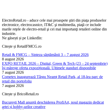
ElectroRetail.ro - aduce cele mai proaspete ştiri din piaţa produselor
electronice, electrocasnice, IT&C şi multimedia, piaţă ce include
marile reţele de electro-retail şi cei mai importanţi retaileri online din
industrie.
Ne găsești și pe LinkedIn:
Citește și RetailFMCG.ro
Retail & FMCG – Sinteza săptămânii 3 – 7 august 2026
8 august 2026
EXPO RETAIL 2026 – Digital, Green & Tech (23 – 24 septembrie)
își mărește oferta expozițională. Ultimele standuri disponibile
7 august 2026
Cometex inaugurează Târgu Neamț Retail Park, al 18-lea parc de
retail din portofoliu
7 august 2026
Citește și BricoRetail.ro
București Mall anunță deschiderea ProfiArt, noul magazin dedicat
artei și hobby-urilor creative