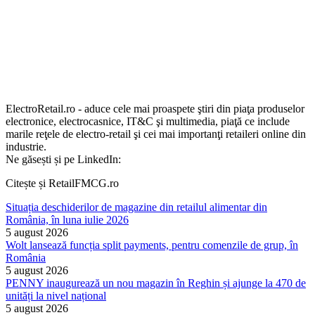
ElectroRetail.ro - aduce cele mai proaspete ştiri din piaţa produselor
electronice, electrocasnice, IT&C şi multimedia, piaţă ce include
marile reţele de electro-retail şi cei mai importanţi retaileri online din
industrie.
Ne găsești și pe LinkedIn:
Citește și RetailFMCG.ro
Situația deschiderilor de magazine din retailul alimentar din
România, în luna iulie 2026
5 august 2026
Wolt lansează funcția split payments, pentru comenzile de grup, în
România
5 august 2026
PENNY inaugurează un nou magazin în Reghin și ajunge la 470 de
unități la nivel național
5 august 2026