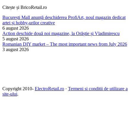
Citește și BricoRetail.ro
București Mall anunță deschiderea ProfiArt, noul magazin dedicat
artei și hobby-urilor creative
6 august 2026
Action deschide două noi magazine, la Orăștie și Vladimirescu
5 august 2026
Romanian DIY market – The most important news from July 2026
3 august 2026
Copyright 2010-
ElectroRetail.ro
·
Termeni si conditii de utilizare a
site-ului
.