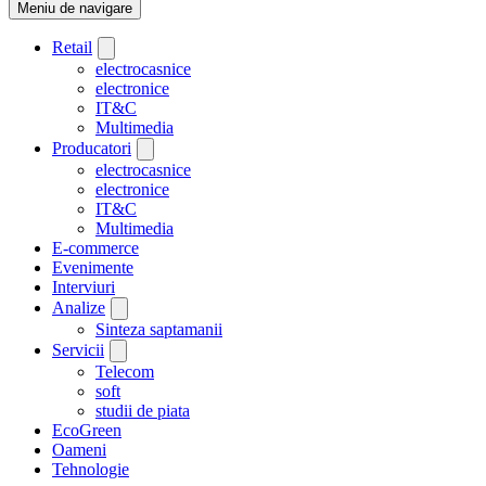
Meniu de navigare
Retail
electrocasnice
electronice
IT&C
Multimedia
Producatori
electrocasnice
electronice
IT&C
Multimedia
E-commerce
Evenimente
Interviuri
Analize
Sinteza saptamanii
Servicii
Telecom
soft
studii de piata
EcoGreen
Oameni
Tehnologie