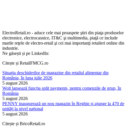
ElectroRetail.ro - aduce cele mai proaspete ştiri din piaţa produselor
electronice, electrocasnice, IT&C şi multimedia, piaţă ce include
marile reţele de electro-retail şi cei mai importanţi retaileri online din
industrie.
Ne găsești și pe LinkedIn:
Citește și RetailFMCG.ro
Situația deschiderilor de magazine din retailul alimentar din
România, în luna iulie 2026
5 august 2026
Wolt lansează funcția split payments, pentru comenzile de grup, în
România
5 august 2026
PENNY inaugurează un nou magazin în Reghin și ajunge la 470 de
unități la nivel național
5 august 2026
Citește și BricoRetail.ro