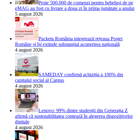
Peste 500.000 de comenzi pentru bebeluși de pe
eMAG au fost cu livrare a doua zi în prima jumătate a anului
5 august 2026
Packeta România integrează rețeaua Poștei
Române și își extinde substanțial acoperirea națională
4 august 2026
SAMEDAY confirmă achiziția a 100% din
capitalul social al Cargus
4 august 2026
Lenovo: 99% dintre studenții din Generația Z
afirmă că sustenabilitatea contează în alegerea dispozitivelor
digitale
4 august 2026