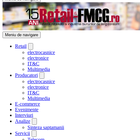
Meniu de navigare
Retail
electrocasnice
electronice
IT&C
Multimedia
Producatori
electrocasnice
electronice
IT&C
Multimedia
E-commerce
Evenimente
Interviuri
Analize
Sinteza saptamanii
Servicii
Telecom