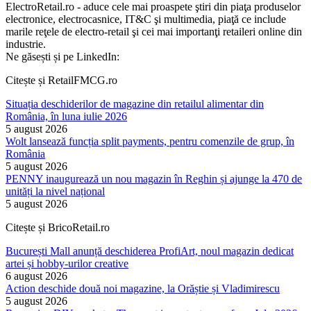
ElectroRetail.ro - aduce cele mai proaspete ştiri din piaţa produselor
electronice, electrocasnice, IT&C şi multimedia, piaţă ce include
marile reţele de electro-retail şi cei mai importanţi retaileri online din
industrie.
Ne găsești și pe LinkedIn:
Citește și RetailFMCG.ro
Situația deschiderilor de magazine din retailul alimentar din
România, în luna iulie 2026
5 august 2026
Wolt lansează funcția split payments, pentru comenzile de grup, în
România
5 august 2026
PENNY inaugurează un nou magazin în Reghin și ajunge la 470 de
unități la nivel național
5 august 2026
Citește și BricoRetail.ro
București Mall anunță deschiderea ProfiArt, noul magazin dedicat
artei și hobby-urilor creative
6 august 2026
Action deschide două noi magazine, la Orăștie și Vladimirescu
5 august 2026