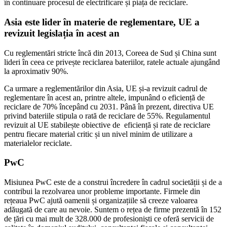
în continuare procesul de electrificare și piața de reciclare.
Asia este lider în materie de reglementare, UE a
revizuit legislația în acest an
Cu reglementări stricte încă din 2013, Coreea de Sud și China sunt
lideri în ceea ce privește reciclarea bateriilor, ratele actuale ajungând
la aproximativ 90%.
Ca urmare a reglementărilor din Asia, UE și-a revizuit cadrul de
reglementare în acest an, printre altele, impunând o eficiență de
reciclare de 70% începând cu 2031. Până în prezent, directiva UE
privind bateriile stipula o rată de reciclare de 55%. Regulamentul
revizuit al UE stabilește obiective de eficiență și rate de reciclare
pentru fiecare material critic și un nivel minim de utilizare a
materialelor reciclate.
PwC
Misiunea PwC este de a construi încredere în cadrul societății și de a
contribui la rezolvarea unor probleme importante. Firmele din
rețeaua PwC ajută oamenii și organizațiile să creeze valoarea
adăugată de care au nevoie. Suntem o rețea de firme prezentă în 152
de țări cu mai mult de 328.000 de profesioniști ce oferă servicii de