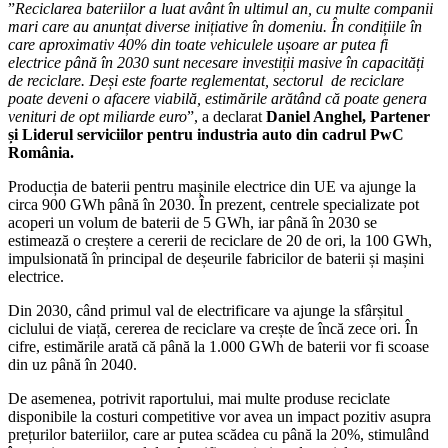
”
Reciclarea bateriilor a luat avânt în ultimul an, cu multe companii
mari care au anunțat diverse inițiative în domeniu. În condițiile în
care aproximativ 40% din toate vehiculele ușoare ar putea fi
electrice până în 2030 sunt necesare investiții masive în capacități
de reciclare. Deși este foarte reglementat, sectorul de reciclare
poate deveni o afacere viabilă, estimările arătând că poate genera
venituri de opt miliarde euro
”, a declarat
Daniel Anghel, Partener
și Liderul serviciilor pentru industria auto din cadrul PwC
România.
Producția de baterii pentru mașinile electrice din UE va ajunge la
circa 900 GWh până în 2030. În prezent, centrele specializate pot
acoperi un volum de baterii de 5 GWh, iar până în 2030 se
estimează o creștere a cererii de reciclare de 20 de ori, la 100 GWh,
impulsionată în principal de deșeurile fabricilor de baterii și mașini
electrice.
Din 2030, când primul val de electrificare va ajunge la sfârșitul
ciclului de viață, cererea de reciclare va crește de încă zece ori. În
cifre, estimările arată că până la 1.000 GWh de baterii vor fi scoase
din uz până în 2040.
De asemenea, potrivit raportului, mai multe produse reciclate
disponibile la costuri competitive vor avea un impact pozitiv asupra
prețurilor bateriilor, care ar putea scădea cu până la 20%, stimulând