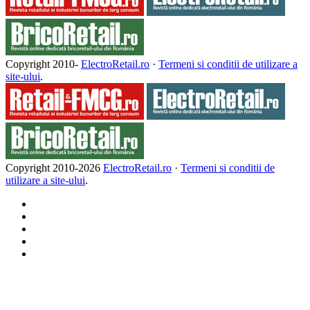
Copyright 2010-
ElectroRetail.ro
·
Termeni si conditii de utilizare a
site-ului
.
Copyright 2010-
2026
ElectroRetail.ro
·
Termeni si conditii de
utilizare a site-ului
.