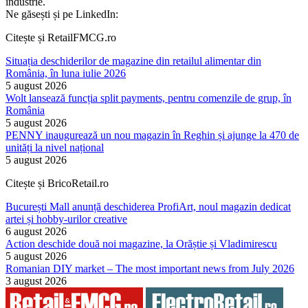
industrie.
Ne găsești și pe LinkedIn:
Citește și RetailFMCG.ro
Situația deschiderilor de magazine din retailul alimentar din
România, în luna iulie 2026
5 august 2026
Wolt lansează funcția split payments, pentru comenzile de grup, în
România
5 august 2026
PENNY inaugurează un nou magazin în Reghin și ajunge la 470 de
unități la nivel național
5 august 2026
Citește și BricoRetail.ro
București Mall anunță deschiderea ProfiArt, noul magazin dedicat
artei și hobby-urilor creative
6 august 2026
Action deschide două noi magazine, la Orăștie și Vladimirescu
5 august 2026
Romanian DIY market – The most important news from July 2026
3 august 2026