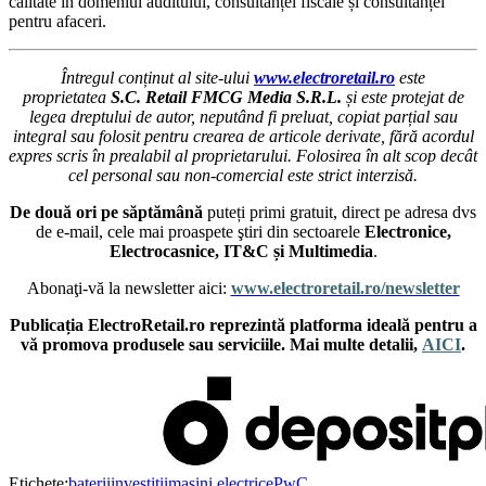
calitate în domeniul auditului, consultanței fiscale și consultanței
pentru afaceri.
Întregul conținut al site-ului
www.electroretail.ro
este
proprietatea
S.C. Retail FMCG Media S.R.L.
și este protejat de
legea dreptului de autor, neputând fi preluat, copiat parțial sau
integral sau folosit pentru crearea de articole derivate, fără acordul
expres scris în prealabil al proprietarului. Folosirea în alt scop decât
cel personal sau non-comercial este strict interzisă.
De două ori pe săptămână
puteți primi gratuit, direct pe adresa dvs
de e-mail, cele mai proaspete ştiri din sectoarele
Electronice,
Electrocasnice, IT&C și Multimedia
.
Abonaţi-vă la newsletter aici:
www.electroretail.ro/newsletter
Publicația ElectroRetail.ro reprezintă platforma ideală pentru a
vă promova produsele sau serviciile. Mai multe detalii,
AICI
.
Etichete:
baterii
investitii
masini electrice
PwC