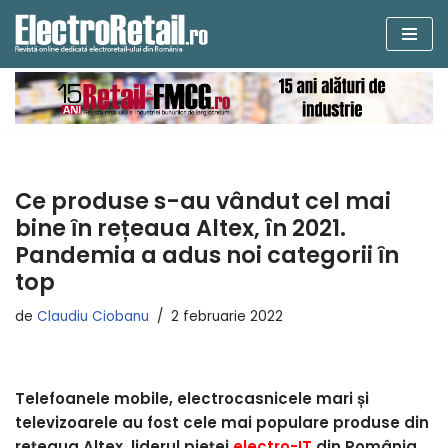
Sari
la
conținut
Ce produse s-au vândut cel mai
bine ȋn rețeaua Altex, în 2021.
Pandemia a adus noi categorii ȋn
top
de
Claudiu Ciobanu
2 februarie 2022
Telefoanele mobile, electrocasnicele mari și
televizoarele au fost cele mai populare produse din
rețeaua Altex, liderul pieței
electro-IT
din România,