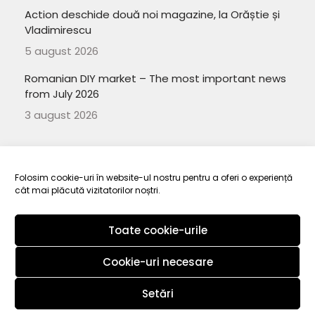
Action deschide două noi magazine, la Orăștie și
Vladimirescu
5 august 2026
Romanian DIY market – The most important news
from July 2026
3 august 2026
Folosim cookie-uri în website-ul nostru pentru a oferi o experiență
cât mai plăcută vizitatorilor noștri.
Copyright 2010-
ElectroRetail.ro
·
Termeni si conditii de utilizare a
site-ului
.
Toate cookie-urile
Cookie-uri necesare
Setări