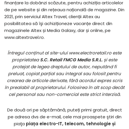
finanțare la dobânzi scăzute, pentru achiziția articolelor
de pe website și din rețeaua națională de magazine. Din
2021, prin serviciul Altex Travel, clienții Altex au
posibilitatea să ȋşi achiziționeze vacanțe direct din
magazinele Altex și Media Galaxy, dar și online, pe
www.altextravel.ro.
Întregul conținut al site-ului www.electroretail.ro este
proprietatea
S.C. Retail FMCG Media S.R.L.
și este
protejat de legea dreptului de autor, neputând fi
preluat, copiat parțial sau integral sau folosit pentru
crearea de articole derivate, fără acordul expres scris
în prealabil al proprietarului. Folosirea în alt scop decât
cel personal sau non-comercial este strict interzisă.
De două ori pe săptămână, puteți primi gratuit, direct
pe adresa dvs de e-mail, cele mai proaspete ştiri din
piaţa
piața electro-IT, telecom, tehnologie și