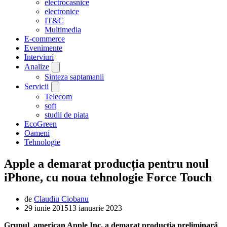
electrocasnice
electronice
IT&C
Multimedia
E-commerce
Evenimente
Interviuri
Analize
Sinteza saptamanii
Servicii
Telecom
soft
studii de piata
EcoGreen
Oameni
Tehnologie
Apple a demarat producția pentru noul
iPhone, cu noua tehnologie Force Touch
de
Claudiu Ciobanu
29 iunie 2015
13 ianuarie 2023
Grupul american Apple Inc. a demarat producţia preliminară