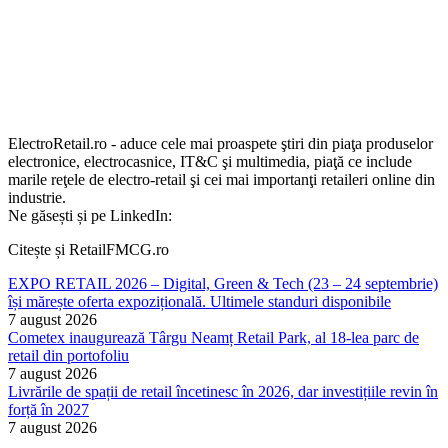
ElectroRetail.ro - aduce cele mai proaspete ştiri din piaţa produselor
electronice, electrocasnice, IT&C şi multimedia, piaţă ce include
marile reţele de electro-retail şi cei mai importanţi retaileri online din
industrie.
Ne găsești și pe LinkedIn:
Citește și RetailFMCG.ro
EXPO RETAIL 2026 – Digital, Green & Tech (23 – 24 septembrie)
își mărește oferta expozițională. Ultimele standuri disponibile
7 august 2026
Cometex inaugurează Târgu Neamț Retail Park, al 18-lea parc de
retail din portofoliu
7 august 2026
Livrările de spații de retail încetinesc în 2026, dar investițiile revin în
forță în 2027
7 august 2026