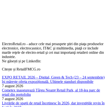
ElectroRetail.ro - aduce cele mai proaspete ştiri din piaţa produselor
electronice, electrocasnice, IT&C şi multimedia, piaţă ce include
marile reţele de electro-retail şi cei mai importanţi retaileri online din
industrie.
Ne găsești și pe LinkedIn:
Citește și RetailFMCG.ro
EXPO RETAIL 2026 – Digital, Green & Tech (23 – 24 septembrie)
își mărește oferta expozițională. Ultimele standuri disponibile
7 august 2026
Cometex inaugurează Târgu Neamț Retail Park, al 18-lea parc de
retail din portofoliu
7 august 2026
Livrările de spații de retail încetinesc în 2026, dar investițiile revin în