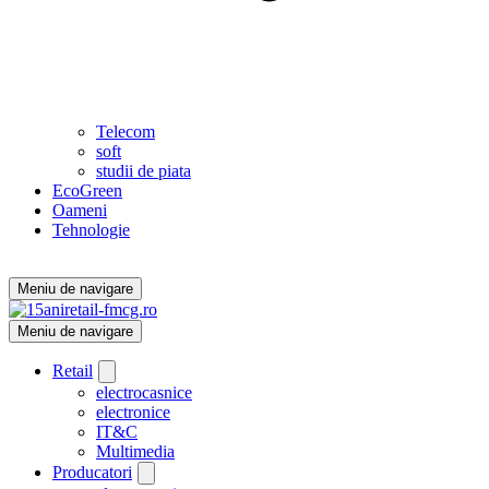
Telecom
soft
studii de piata
EcoGreen
Oameni
Tehnologie
Meniu de navigare
Meniu de navigare
Retail
electrocasnice
electronice
IT&C
Multimedia
Producatori