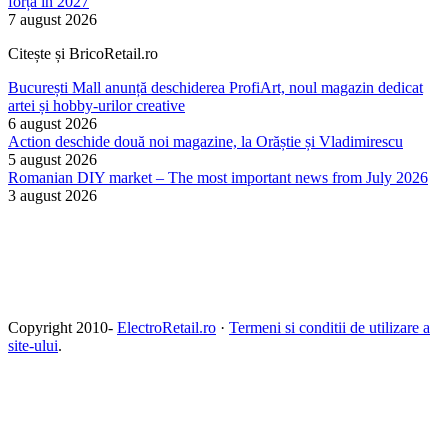
forță în 2027
7 august 2026
Citește și BricoRetail.ro
București Mall anunță deschiderea ProfiArt, noul magazin dedicat
artei și hobby-urilor creative
6 august 2026
Action deschide două noi magazine, la Orăștie și Vladimirescu
5 august 2026
Romanian DIY market – The most important news from July 2026
3 august 2026
Copyright 2010-
ElectroRetail.ro
·
Termeni si conditii de utilizare a
site-ului
.