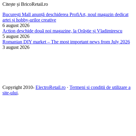
Citește și BricoRetail.ro
București Mall anunță deschiderea ProfiArt, noul magazin dedicat
artei și hobby-urilor creative
6 august 2026
Action deschide două noi magazine, la Orăștie și Vladimirescu
5 august 2026
Romanian DIY market – The most important news from July 2026
3 august 2026
Copyright 2010-
ElectroRetail.ro
·
Termeni si conditii de utilizare a
site-ului
.