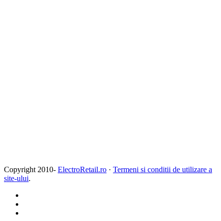
Copyright 2010-
ElectroRetail.ro
·
Termeni si conditii de utilizare a
site-ului
.