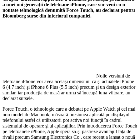
a unei noi generaţii de telefoane iPhone, care vor veni cu o
noutate tehnologică denumită Force Touch, au declarat pentru
Bloomberg surse din interiorul companiei.
Noile versiuni de
telefoane iPhone vor avea acelaşi dimensiuni ca şi actualele iPhone
6 (4,7 inch) şi iPhone 6 Plus (5,5 inch) precum şi un design exterior
similar, iar producţia de masă ar urma să înceapă luna viitoare, au
declarat sursele.
Force Touch, o tehnologie care a debutat pe Apple Watch şi cel mai
nou model de Macbook, măsoară presiunea aplicată pe displayul
telefonului astfel că utilizatorii pot activa noi funcţii în cadrul
sistemului de operare şi al aplicaţiilor. Prin introducerea Force Touch
pe telefoanele iPhone, Apple speră să-şi păstreze avantajul faţă de
rivalii precum Samsung Electronics Co., care recent a lansat o nouă