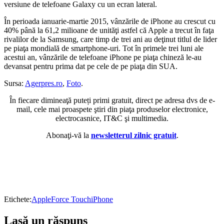
versiune de telefoane Galaxy cu un ecran lateral.
În perioada ianuarie-martie 2015, vânzările de iPhone au crescut cu
40% până la 61,2 milioane de unităţi astfel că Apple a trecut în faţa
rivalilor de la Samsung, care timp de trei ani au deţinut titlul de lider
pe piaţa mondială de smartphone-uri. Tot în primele trei luni ale
acestui an, vânzările de telefoane iPhone pe piaţa chineză le-au
devansat pentru prima dat pe cele de pe piaţa din SUA.
Sursa:
Agerpres.ro
,
Foto
.
În fiecare dimineaţă puteți primi gratuit, direct pe adresa dvs de e-
mail, cele mai proaspete ştiri din piaţa produselor electronice,
electrocasnice, IT&C şi multimedia.
Abonaţi-vă la
newsletterul zilnic gratuit
.
Etichete:
Apple
Force Touch
iPhone
Lasă un răspuns