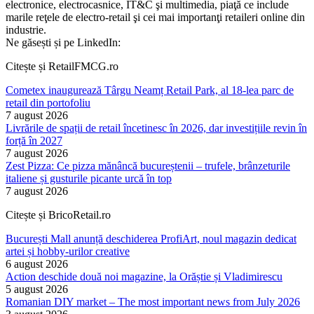
electronice, electrocasnice, IT&C şi multimedia, piaţă ce include
marile reţele de electro-retail şi cei mai importanţi retaileri online din
industrie.
Ne găsești și pe LinkedIn:
Citește și RetailFMCG.ro
Cometex inaugurează Târgu Neamț Retail Park, al 18-lea parc de
retail din portofoliu
7 august 2026
Livrările de spații de retail încetinesc în 2026, dar investițiile revin în
forță în 2027
7 august 2026
Zest Pizza: Ce pizza mănâncă bucureștenii – trufele, brânzeturile
italiene și gusturile picante urcă în top
7 august 2026
Citește și BricoRetail.ro
București Mall anunță deschiderea ProfiArt, noul magazin dedicat
artei și hobby-urilor creative
6 august 2026
Action deschide două noi magazine, la Orăștie și Vladimirescu
5 august 2026
Romanian DIY market – The most important news from July 2026