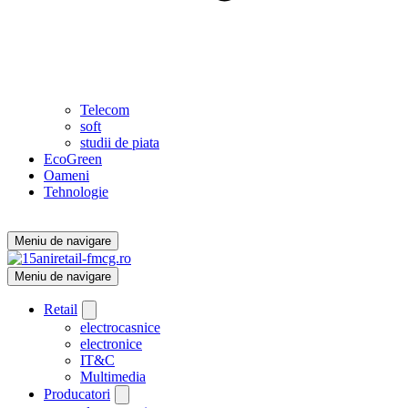
Telecom
soft
studii de piata
EcoGreen
Oameni
Tehnologie
Meniu de navigare
Meniu de navigare
Retail
electrocasnice
electronice
IT&C
Multimedia
Producatori