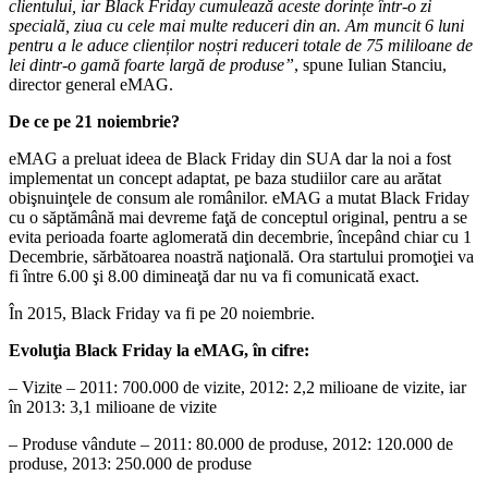
clientului, iar Black Friday cumulează aceste dorințe într-o zi
specială, ziua cu cele mai multe reduceri din an. Am muncit 6 luni
pentru a le aduce clienților noștri reduceri totale de 75 mililoane de
lei dintr-o gamă foarte largă de produse”
, spune Iulian Stanciu,
director general eMAG.
De ce pe 21 noiembrie?
eMAG a preluat ideea de Black Friday din SUA dar la noi a fost
implementat un concept adaptat, pe baza studiilor care au arătat
obişnuinţele de consum ale românilor. eMAG a mutat Black Friday
cu o săptămână mai devreme faţă de conceptul original, pentru a se
evita perioada foarte aglomerată din decembrie, începând chiar cu 1
Decembrie, sărbătoarea noastră naţională. Ora startului promoţiei va
fi între 6.00 şi 8.00 dimineaţă dar nu va fi comunicată exact.
În 2015, Black Friday va fi pe 20 noiembrie.
Evoluţia Black Friday la eMAG, în cifre:
– Vizite – 2011: 700.000 de vizite, 2012: 2,2 milioane de vizite, iar
în 2013: 3,1 milioane de vizite
– Produse vândute – 2011: 80.000 de produse, 2012: 120.000 de
produse, 2013: 250.000 de produse