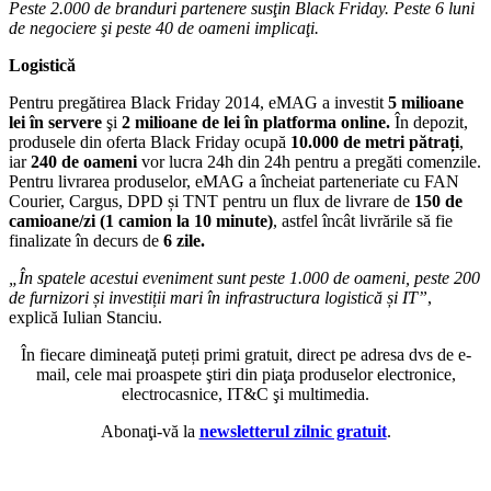
Peste 2.000 de branduri partenere susţin Black Friday. Peste 6 luni
de negociere şi peste 40 de oameni implicaţi.
Logistică
Pentru pregătirea Black Friday 2014, eMAG a investit
5 milioane
lei în servere
şi
2 milioane de lei în platforma online.
În depozit,
produsele din oferta Black Friday ocupă
10.000 de metri pătrați
,
iar
240 de oameni
vor lucra 24h din 24h pentru a pregăti comenzile.
Pentru livrarea produselor, eMAG a încheiat parteneriate cu FAN
Courier, Cargus, DPD și TNT pentru un flux de livrare de
150 de
camioane/zi (1 camion la 10 minute)
, astfel încât livrările să fie
finalizate în decurs de
6 zile.
„În spatele acestui eveniment sunt peste 1.000 de oameni, peste 200
de furnizori și investiții mari în infrastructura logistică și IT”
,
explică Iulian Stanciu.
În fiecare dimineaţă puteți primi gratuit, direct pe adresa dvs de e-
mail, cele mai proaspete ştiri din piaţa produselor electronice,
electrocasnice, IT&C şi multimedia.
Abonaţi-vă la
newsletterul zilnic gratuit
.