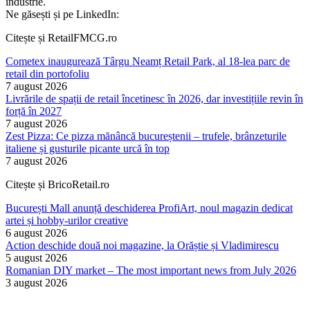
industrie.
Ne găsești și pe LinkedIn:
Citește și RetailFMCG.ro
Cometex inaugurează Târgu Neamț Retail Park, al 18-lea parc de
retail din portofoliu
7 august 2026
Livrările de spații de retail încetinesc în 2026, dar investițiile revin în
forță în 2027
7 august 2026
Zest Pizza: Ce pizza mănâncă bucureștenii – trufele, brânzeturile
italiene și gusturile picante urcă în top
7 august 2026
Citește și BricoRetail.ro
București Mall anunță deschiderea ProfiArt, noul magazin dedicat
artei și hobby-urilor creative
6 august 2026
Action deschide două noi magazine, la Orăștie și Vladimirescu
5 august 2026
Romanian DIY market – The most important news from July 2026
3 august 2026