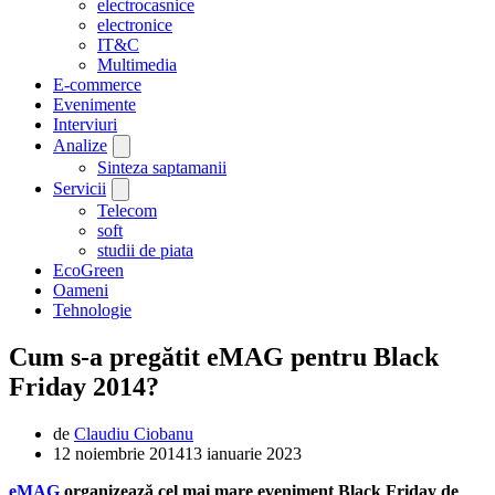
electrocasnice
electronice
IT&C
Multimedia
E-commerce
Evenimente
Interviuri
Analize
Sinteza saptamanii
Servicii
Telecom
soft
studii de piata
EcoGreen
Oameni
Tehnologie
Cum s-a pregătit eMAG pentru Black
Friday 2014?
de
Claudiu Ciobanu
12 noiembrie 2014
13 ianuarie 2023
eMAG
organizează cel mai mare eveniment Black Friday de