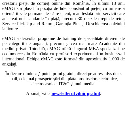
creatorii pieţei de comerţ online din România. În ultimii 13 ani,
eMAG s-a plasat în poziţia de lider constant al pieţei, ca urmare a
orientării sale permanente către client, manifestată prin servicii care
au creat noi standarde în piață, precum 30 de zile drept de retur,
Service Pick Up and Return, Garanția Plus și Deschiderea coletului
la livrare.
eMAG a dezvoltat programe de training de specialitate diferențiate
pe categorii de angajați, precum și cea mai mare Academie din
mediul privat. Totodată, eMAG oferă singurul MBA specializat pe
ecommerce din România cu profesori experimentați în business-ul
internațional. Echipa eMAG este formată din aproximativ 1.000 de
angajați.
În fiecare dimineaţă puteți primi gratuit, direct pe adresa dvs de e-
mail, cele mai proaspete ştiri din piaţa produselor electronice,
electrocasnice, IT&C şi multimedia.
Abonaţi-vă la
newsletterul zilnic gratuit
.