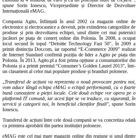
spune Sorin Ionescu, Vicepreședinte și Director de Dezvoltare
Internațională eMAG.
Compania Agito, înființată în anul 2002 ca magazin online de
electronice și electrocasnice a devenit, prin extinderea categoriilor de
produse și prin dezvoltarea echipei, unul dintre cei mai puternici
jucători pe piața de comerț online din Polonia. În 2008, a ocupat
locul secund în topul “Deloitte Technology Fast 50″, în 2009 a
primit distincția Dot.com, iar raportul “E-Commerce 2009” realizat
de Internet Standard confirmă poziția de lider a Agito pe piața din
Polonia. În 2013, Agito.pl a fost prima opțiune a consumatorilor din
Polonia și a primit premiul “Consumer’s Golden Laurel 2013”, într-
un clasament al celor mai populare produse și branduri poloneze.
„
Transferul de acțiuni va reprezenta o nouă provocare pentru noi,
vom aduce lângă echipa eMAG o echipă performantă, cu o foarte
bună cunoaștere a pieței locale. Cele două echipe vor opera pe o
platformă IT comună, iar acest fapt se va traduce, cu siguranță, în
servicii și categorii noi, în beneficiul clienților finali
”, spune Sorin
Ionescu.
Transferul de acțiuni între cele două companii se va concretiza odată
cu primirea aprobării din partea instituției poloneze.
eMAG este cel mai mare magazin online din regiune și unul dintre