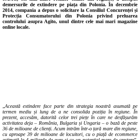
demersurile de extindere pe piața din Polonia. În decembrie
2014, compania a depus o solicitare la Consiliul Concurenței și
Protecția Consumatorului din Polonia privind preluarea
controlului asupra Agito, unul dintre cele mai mari magazine
online locale.
„
Această extindere face parte din strategia noastră asumată pe
termen mediu și lung de a ne consolida poziția în regiune. În
prezent, accesăm, datorită celor trei piețe în care ne desfășurăm
activitatea deja – România, Bulgaria și Ungaria – o bază de peste
36 de milioane de clienți. Acum intrăm într-o țară mare din regiune,
cu aproape 39 de milioane de locuitori, cu o piață de ecommerce
estimată la 4 miliarde de euro și cu un potențial mare de creștere
”,