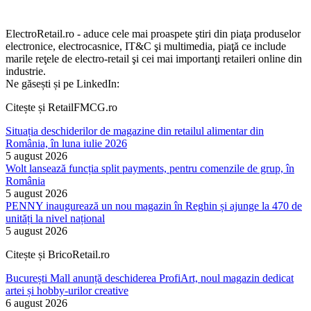
ElectroRetail.ro - aduce cele mai proaspete ştiri din piaţa produselor
electronice, electrocasnice, IT&C şi multimedia, piaţă ce include
marile reţele de electro-retail şi cei mai importanţi retaileri online din
industrie.
Ne găsești și pe LinkedIn:
Citește și RetailFMCG.ro
Situația deschiderilor de magazine din retailul alimentar din
România, în luna iulie 2026
5 august 2026
Wolt lansează funcția split payments, pentru comenzile de grup, în
România
5 august 2026
PENNY inaugurează un nou magazin în Reghin și ajunge la 470 de
unități la nivel național
5 august 2026
Citește și BricoRetail.ro
București Mall anunță deschiderea ProfiArt, noul magazin dedicat
artei și hobby-urilor creative
6 august 2026