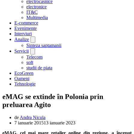
electrocasnice
electronice
IT&C
Multimedia
E-commerce
Evenimente
Interviuri
Analize
Sinteza saptamanii
Servicii
Telecom
soft
studii de piata
EcoGreen
Oameni
Tehnologie
eMAG se extinde în Polonia prin
preluarea Agito
de
Andra Nicula
7 ianuarie 2015
13 ianuarie 2023
eMAG, cel mai mare retailer online din regiune, a început