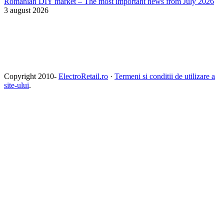
Romanian DIY market – The most important news from July 2026
3 august 2026
Copyright 2010-
ElectroRetail.ro
·
Termeni si conditii de utilizare a
site-ului
.