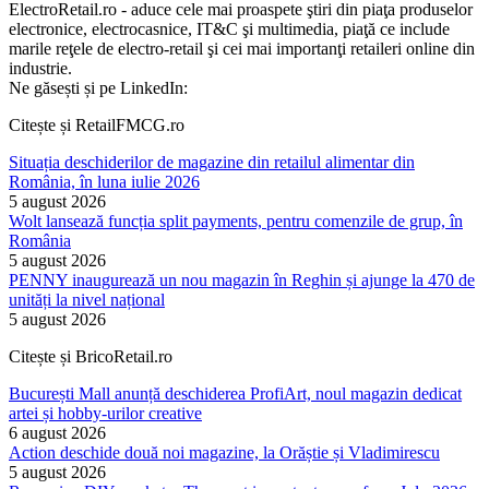
ElectroRetail.ro - aduce cele mai proaspete ştiri din piaţa produselor
electronice, electrocasnice, IT&C şi multimedia, piaţă ce include
marile reţele de electro-retail şi cei mai importanţi retaileri online din
industrie.
Ne găsești și pe LinkedIn:
Citește și RetailFMCG.ro
Situația deschiderilor de magazine din retailul alimentar din
România, în luna iulie 2026
5 august 2026
Wolt lansează funcția split payments, pentru comenzile de grup, în
România
5 august 2026
PENNY inaugurează un nou magazin în Reghin și ajunge la 470 de
unități la nivel național
5 august 2026
Citește și BricoRetail.ro
București Mall anunță deschiderea ProfiArt, noul magazin dedicat
artei și hobby-urilor creative
6 august 2026
Action deschide două noi magazine, la Orăștie și Vladimirescu
5 august 2026