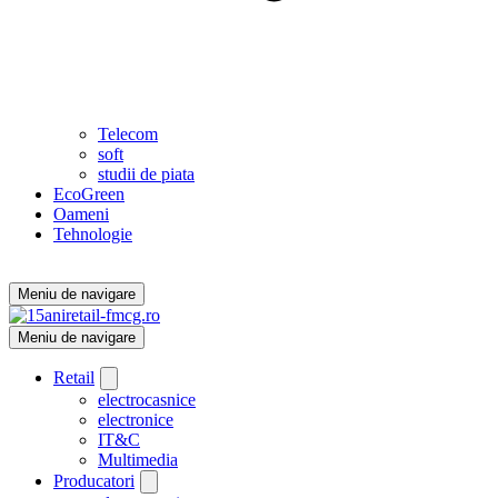
Telecom
soft
studii de piata
EcoGreen
Oameni
Tehnologie
Meniu de navigare
Meniu de navigare
Retail
electrocasnice
electronice
IT&C
Multimedia
Producatori