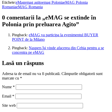
Etichete:
eMag
emag agito
emag Polonia
eMAG Polonia
Romania
eMAG Romania
0 comentarii la „eMAG se extinde în
Polonia prin preluarea Agito”
Pingback:
eMAG va participa la evenimentul BUYER
POINT de la Milano
Pingback:
Naspers îşi vinde afacerea din Cehia pentru a se
concentra pe eMAG
Lasă un răspuns
Adresa ta de email nu va fi publicată.
Câmpurile obligatorii sunt
marcate cu
*
Nume
*
Email
*
Site web