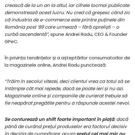
crească de la un an la altul, iar cifrele tocmai publicate
demonstrează acest lucru. Nu cred că greșesc când zic
că industria de e-commerce este printre puținele din
România post ‘89 care urmează – fără opreliști – o
curbă ascendentă”
, spune Andrei Radu, CEO & Founder
GPeC.
În privința tendințelor și a așteptărilor consumatorilor de
la magazinele online, Andrei Radu punctează:
“Trăim în secolul vitezei, deci clientul vrea ca totul să se
întâmple cât mai repede, dacă se poate ieri și nu azi.
Magazinele online și companiile de curierat trebuie să
fie neapărat pregătite pentru a răspunde acestei nevoi.
Se conturează un shift foarte important în piață
: dacă
până de curând prețul produselor era factorul decisiv
în decizia de cumpărare, acum
prețul cel mai mic nu