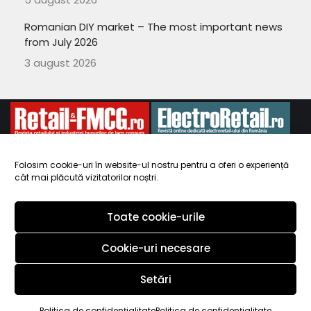
Romanian DIY market – The most important news
from July 2026
3 august 2026
Folosim cookie-uri în website-ul nostru pentru a oferi o experiență
cât mai plăcută vizitatorilor noștri.
Copyright 2010-
ElectroRetail.ro
·
Termeni si conditii de utilizare a
site-ului
.
Toate cookie-urile
Cookie-uri necesare
Setări
Copyright 2010-
2026
ElectroRetail.ro
·
Termeni si conditii de utilizare
Politica de confidențialitate
Politica de confidențialitate