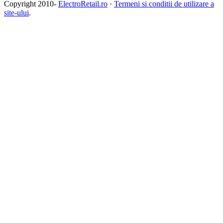
Copyright 2010-
ElectroRetail.ro
·
Termeni si conditii de utilizare a
site-ului
.