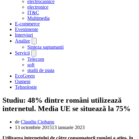
electrocasnice
electronice
IT&C
Multimedia
E-commerce
Evenimente
Interviuri
Analize
Sinteza saptamanii
Servicii
Telecom
soft
studii de piata
EcoGreen
Oameni
Tehnologie
Studiu: 48% dintre români utilizează
internetul. Media UE se situează la 75%
de
Claudiu Ciobanu
13 octombrie 2015
13 ianuarie 2023
Utilizarea internetului de către consumatorii români a atins, în