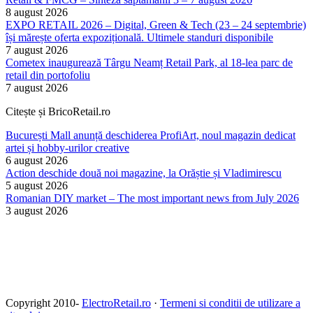
8 august 2026
EXPO RETAIL 2026 – Digital, Green & Tech (23 – 24 septembrie)
își mărește oferta expozițională. Ultimele standuri disponibile
7 august 2026
Cometex inaugurează Târgu Neamț Retail Park, al 18-lea parc de
retail din portofoliu
7 august 2026
Citește și BricoRetail.ro
București Mall anunță deschiderea ProfiArt, noul magazin dedicat
artei și hobby-urilor creative
6 august 2026
Action deschide două noi magazine, la Orăștie și Vladimirescu
5 august 2026
Romanian DIY market – The most important news from July 2026
3 august 2026
Copyright 2010-
ElectroRetail.ro
·
Termeni si conditii de utilizare a