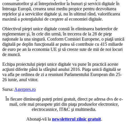
consumatorilor şi al întreprinderilor la bunuri şi servicii digitale în
întreaga Europă, crearea unui mediu propice pentru dezvoltarea
reţelelor şi a serviciilor digitale şi, nu în ultimul rând, valorificarea
maximă a potenţialului de creştere al economiei digitale.
Obiectivul pieţei unice digitale constă în eliminarea barierelor de
reglementare şi, în cele din urmă, în trecerea de la 28 de pieţe
naţionale la una singură. Conform Comisiei Europene, o piaţă unică
digitală pe deplin funcţională ar putea să contribuie cu 415 miliarde
de euro pe an la economia UE şi să creeze sute de mii de noi locuri
de muncă.
Echipa proiectului pieţei unice digitale va pune în practică aceste
acţiuni diferite până la sfârşitul anului 2016. Piaţa unică digitală se
va afla pe ordinea de zi a reuniuni Parlamentului European din 25-
26 iunie, anul viitor.
Sursa:
Agerpres.ro
În fiecare dimineaţă puteți primi gratuit, direct pe adresa dvs de e-
mail, cele mai proaspete ştiri din piaţa produselor electronice,
electrocasnice, IT&C şi multimedia.
Abonaţi-vă la
newsletterul zilnic gratuit
.