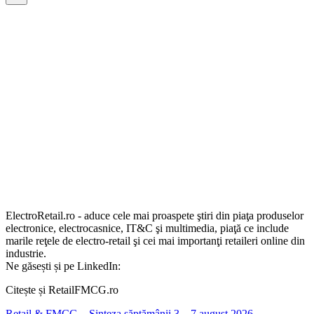
ElectroRetail.ro - aduce cele mai proaspete ştiri din piaţa produselor
electronice, electrocasnice, IT&C şi multimedia, piaţă ce include
marile reţele de electro-retail şi cei mai importanţi retaileri online din
industrie.
Ne găsești și pe LinkedIn:
Citește și RetailFMCG.ro
Retail & FMCG – Sinteza săptămânii 3 – 7 august 2026