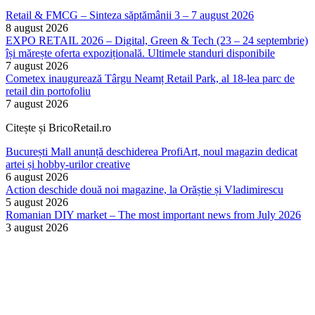
Retail & FMCG – Sinteza săptămânii 3 – 7 august 2026
8 august 2026
EXPO RETAIL 2026 – Digital, Green & Tech (23 – 24 septembrie)
își mărește oferta expozițională. Ultimele standuri disponibile
7 august 2026
Cometex inaugurează Târgu Neamț Retail Park, al 18-lea parc de
retail din portofoliu
7 august 2026
Citește și BricoRetail.ro
București Mall anunță deschiderea ProfiArt, noul magazin dedicat
artei și hobby-urilor creative
6 august 2026
Action deschide două noi magazine, la Orăștie și Vladimirescu
5 august 2026
Romanian DIY market – The most important news from July 2026
3 august 2026