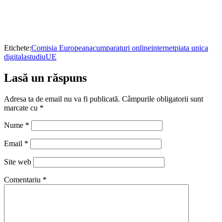
Etichete:
Comisia Europeana
cumparaturi online
internet
piata unica
digitala
studiu
UE
Lasă un răspuns
Adresa ta de email nu va fi publicată.
Câmpurile obligatorii sunt
marcate cu
*
Nume
*
Email
*
Site web
Comentariu
*