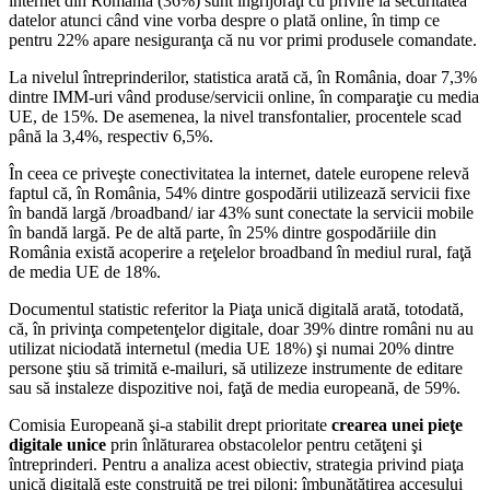
internet din România (36%) sunt îngrijoraţi cu privire la securitatea
datelor atunci când vine vorba despre o plată online, în timp ce
pentru 22% apare nesiguranţa că nu vor primi produsele comandate.
La nivelul întreprinderilor, statistica arată că, în România, doar 7,3%
dintre IMM-uri vând produse/servicii online, în comparaţie cu media
UE, de 15%. De asemenea, la nivel transfontalier, procentele scad
până la 3,4%, respectiv 6,5%.
În ceea ce priveşte conectivitatea la internet, datele europene relevă
faptul că, în România, 54% dintre gospodării utilizează servicii fixe
în bandă largă /broadband/ iar 43% sunt conectate la servicii mobile
în bandă largă. Pe de altă parte, în 25% dintre gospodăriile din
România există acoperire a reţelelor broadband în mediul rural, faţă
de media UE de 18%.
Documentul statistic referitor la Piaţa unică digitală arată, totodată,
că, în privinţa competenţelor digitale, doar 39% dintre români nu au
utilizat niciodată internetul (media UE 18%) şi numai 20% dintre
persone ştiu să trimită e-mailuri, să utilizeze instrumente de editare
sau să instaleze dispozitive noi, faţă de media europeană, de 59%.
Comisia Europeană şi-a stabilit drept prioritate
crearea unei pieţe
digitale unice
prin înlăturarea obstacolelor pentru cetăţeni şi
întreprinderi. Pentru a analiza acest obiectiv, strategia privind piaţa
unică digitală este construită pe trei piloni: îmbunătăţirea accesului