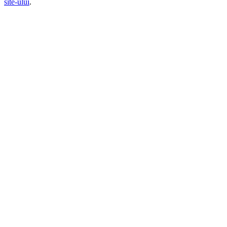
site-ului
.