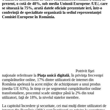
prezent, o cotă de 48%, sub media Uniunii Europene /UE/, care
se situează la 75%, arată datele oficiale prezentate ieri, într-o
conferinţă de specialitate organizată la sediul reprezentanţei
Comisiei Europene în România.
Potrivit fişei
naţionale referitoare la
Piaţa unică digitală
, în privinţa frecvenţei
cumpărăturilor online, 17% dintre utilizatorii de internet din
România apelează la acest mijloc de achiziţionare a unui produs
(media UE 63%), în timp ce pe segmentul cumpărăturilor online
transfontaliere, procentul scade simţitor până la 2% din total
utilizatori, faţă de 18%, la nivelul statelor membre.
La capitolul încredere şi securitate, cei mai mulţi dintre utilizatori de