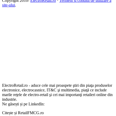
Copyright 2010-
ElectroRetail.ro
·
Termeni si conditii de utilizare a
site-ului
.
ElectroRetail.ro - aduce cele mai proaspete ştiri din piaţa produselor
electronice, electrocasnice, IT&C şi multimedia, piaţă ce include
marile reţele de electro-retail şi cei mai importanţi retaileri online din
industrie.
Ne găsești și pe LinkedIn:
Citește și RetailFMCG.ro