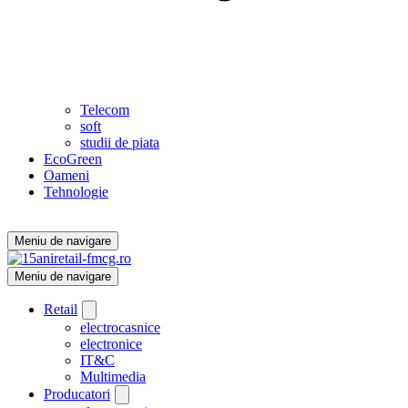
Telecom
soft
studii de piata
EcoGreen
Oameni
Tehnologie
Meniu de navigare
Meniu de navigare
Retail
electrocasnice
electronice
IT&C
Multimedia
Producatori