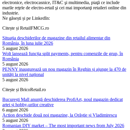
electronice, electrocasnice, IT&C şi multimedia, piaţă ce include
marile reţele de electro-retail şi cei mai importanţi retaileri online din
industrie.
Ne găsești și pe LinkedIn:
Citește și RetailFMCG.ro
Situația deschiderilor de magazine din retailul alimentar din
România, în luna iulie 2026
5 august 2026
Wolt lansează funcția split payments, pentru comenzile de grup, în
România
5 august 2026
PENNY inaugurează un nou magazin în Reghin și ajunge la 470 de
unități la nivel național
5 august 2026
Citește și BricoRetail.ro
București Mall anunță deschiderea ProfiArt, noul magazin dedicat
artei și hobby-urilor creative
6 august 2026
Action deschide două noi magazine, la Orăștie și Vladimirescu
5 august 2026
Romanian DIY market – The most important news from July 2026