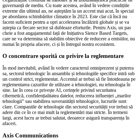
guvernanță de mediu. Cu toate acestea, având în vedere condițiile
extreme din ultimul an, ne așteptăm la un accent mai acut, în special
pe abordarea schimbărilor climatice în 2023. Este clar că încă nu
facem suficient pentru a opri accelerarea încălzirii globale și se va
aștepta ca fiecare sector să dubleaze eforturile. Pentru Axis, un pas
cheie a fost angajamentul față de Inițiativa Sience Based Targets,
care ne va determina să stabilim obiective de reducere a emisiilor, nu
numai în propria afacere, ci și în întregul nostru ecosistem.
O concentrare sporită cu privire la reglementare
În mod inevitabil, având în vedere caracterul omniprezent și puterea
sa, sectorul tehnologic în ansamblu și tehnologiile specifice intră sub
un control strict, reglementat. Accentul ar trebui să fie întotdeauna pe
reglementarea cazurilor de utilizare a tehnologiei, nu tehnologia în
sine. Iar în ceea ce privește AI, cerințele privind securitatea
cibernetică, confidențialitatea datelor, reducerea influenței „marilor
tehnologii” sau stabilirea suveranității tehnologice, lucrurile sunt
clare. Companiile de tehnologie din sectorul securității vor trebui să
adere din ce în ce mai mult la reglementări mai stricte. În termeni
largi, acest lucru ar trebui salutat, deoarece asigură transparența în
afaceri.
Axis Communications