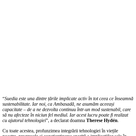
“
Suedia este una dintre țările implicate activ în tot ceea ce înseamnă
sustenabilitate. Iar noi, ca Ambasadă, ne asumăm aceeași
capacitate – de a ne dezvolta continuu într-un mod sustenabil, care
să nu afecteze în niciun fel mediul. Iar acest lucru poate fi realizat
cu ajutorul tehnologiei
”, a declarat doamna
Therese Hydén
.
Cu toate acestea, profunzimea integrării tehnologiei în viețile