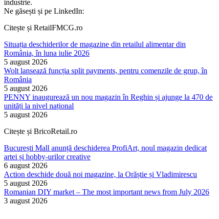
industrie.
Ne găsești și pe LinkedIn:
Citește și RetailFMCG.ro
Situația deschiderilor de magazine din retailul alimentar din
România, în luna iulie 2026
5 august 2026
Wolt lansează funcția split payments, pentru comenzile de grup, în
România
5 august 2026
PENNY inaugurează un nou magazin în Reghin și ajunge la 470 de
unități la nivel național
5 august 2026
Citește și BricoRetail.ro
București Mall anunță deschiderea ProfiArt, noul magazin dedicat
artei și hobby-urilor creative
6 august 2026
Action deschide două noi magazine, la Orăștie și Vladimirescu
5 august 2026
Romanian DIY market – The most important news from July 2026
3 august 2026