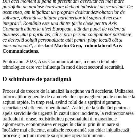
Din acel moment și până în prezent am dezvoltat cel mai mare
portofoliu de produse hardware dedicat industriei de securitate. De
asemenea, am inițializat un program dedicat dezvoltatorilor de
software, oferindu-le tuturor partenerilor tot suportul necesar
integrării. România este una dintre țările cheie pentru Axis
Communications la nivel European, atât din punct de vedere al
business-ului propriu-zis, cât și prin prisma companiilor partenere,
ce dezvoltă soluții personalizate atât pentru piața locală cât și
internațională
”, a declarat
Martin Gren, cofondatorul Axis
Communications
.
Pentru anul 2023, Axis Communications, a emis 6 tendințe
tehnologice care vor influența în mod direct sectorul securității.
O schimbare de paradigmă
Procesul de trecere de la analiză la acțiune va fi accelerat. Utilizarea
informațiilor generate de camerele de supraveghere poate conduce la
acțiuni rapide, în timp real, având rolul de a sprijini siguranța,
securitatea și eficiența operațională. Astfel, de la solicitări pentru a
apela serviciile de urgență în cazul unor incidente, la redirecționarea
traficului în orașe, redistribuirea personalului în magazinele
aglomerate, economisirea energiei în clădiri prin iluminare și
încălzire mai eficiente, analizele recomandă sau chiar inițializează
procese și acțiuni menite să sprijine operatorii umani.