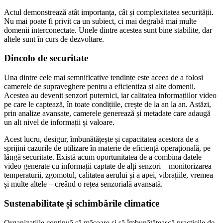
Actul demonstrează atât importanța, cât și complexitatea securității.
Nu mai poate fi privit ca un subiect, ci mai degrabă mai multe
domenii interconectate. Unele dintre acestea sunt bine stabilite, dar
altele sunt în curs de dezvoltare.
Dincolo de securitate
Una dintre cele mai semnificative tendințe este aceea de a folosi
camerele de supraveghere pentru a eficientiza și alte domenii.
Acestea au devenit senzori puternici, iar calitatea informațiilor video
pe care le captează, în toate condițiile, crește de la an la an. Astăzi,
prin analize avansate, camerele generează și metadate care adaugă
un alt nivel de informații și valoare.
Acest lucru, desigur, îmbunătățește și capacitatea acestora de a
sprijini cazurile de utilizare în materie de eficiență operațională, pe
lângă securitate. Există acum oportunitatea de a combina datele
video generate cu informații captate de alți senzori – monitorizarea
temperaturii, zgomotul, calitatea aerului și a apei, vibrațiile, vremea
și multe altele – creând o rețea senzorială avansată.
Sustenabilitate și schimbările climatice
Organizațiile continuă să măsoare și să îmbunătățească practicile de