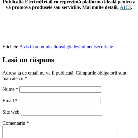
Publicația ElectroRetail.ro reprezintă platforma ideală pentru a
vă promova produsele sau serviciile. Mai multe detalii,
AICI
.
Etichete:
Axis Communications
digital
eveniment
securitate
Lasă un răspuns
Adresa ta de email nu va fi publicată.
Câmpurile obligatorii sunt
marcate cu
*
Nume
*
Email
*
Site web
Comentariu
*