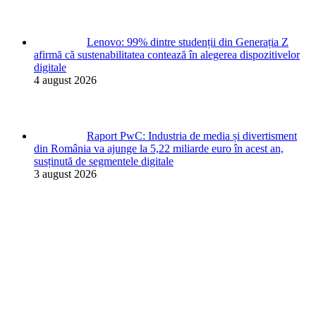
Lenovo: 99% dintre studenții din Generația Z
afirmă că sustenabilitatea contează în alegerea dispozitivelor
digitale
4 august 2026
Raport PwC: Industria de media și divertisment
din România va ajunge la 5,22 miliarde euro în acest an,
susținută de segmentele digitale
3 august 2026