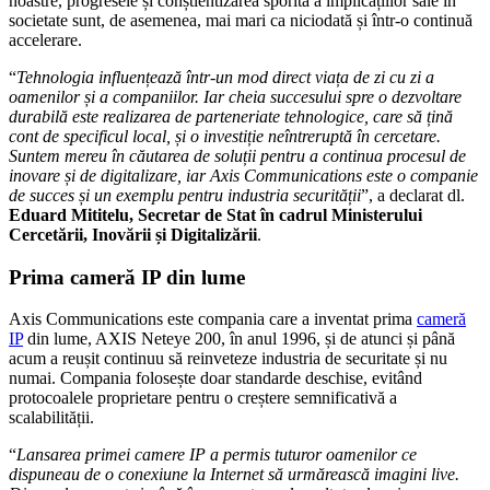
noastre, progresele și conștientizarea sporită a implicațiilor sale în
societate sunt, de asemenea, mai mari ca niciodată și într-o continuă
accelerare.
“
Tehnologia influențează într-un mod direct viața de zi cu zi a
oamenilor și a companiilor. Iar cheia succesului spre o dezvoltare
durabilă este realizarea de parteneriate tehnologice, care să țină
cont de specificul local, și o investiție neîntreruptă în cercetare.
Suntem mereu în căutarea de soluții pentru a continua procesul de
inovare și de digitalizare, iar Axis Communications este o companie
de succes și un exemplu pentru industria securității
”, a declarat dl.
Eduard Mititelu, Secretar de Stat în cadrul Ministerului
Cercetării, Inovării și Digitalizării
.
Prima cameră IP din lume
Axis Communications este compania care a inventat prima
cameră
IP
din lume, AXIS Neteye 200, în anul 1996, și de atunci și până
acum a reușit continuu să reinveteze industria de securitate și nu
numai. Compania folosește doar standarde deschise, evitând
protocoalele proprietare pentru o creștere semnificativă a
scalabilității.
“
Lansarea primei camere IP a permis tuturor oamenilor ce
dispuneau de o conexiune la Internet să urmărească imagini live.