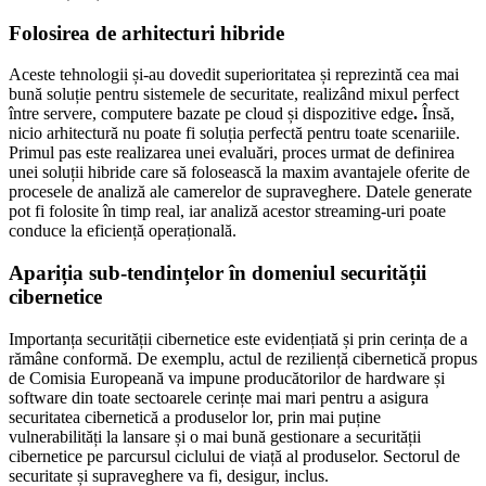
Folosirea de arhitecturi hibride
Aceste tehnologii și-au dovedit superioritatea și reprezintă cea mai
bună soluție pentru sistemele de securitate, realizând mixul perfect
între servere, computere bazate pe cloud și dispozitive edge
.
Însă,
nicio arhitectură nu poate fi soluția perfectă pentru toate scenariile.
Primul pas este realizarea unei evaluări, proces urmat de definirea
unei soluții hibride care să folosească la maxim avantajele oferite de
procesele de analiză ale camerelor de supraveghere. Datele generate
pot fi folosite în timp real, iar analiză acestor streaming-uri poate
conduce la eficiență operațională.
Apariția sub-tendințelor în domeniul securității
cibernetice
Importanța securității cibernetice este evidențiată și prin cerința de a
rămâne conformă. De exemplu, actul de reziliență cibernetică propus
de Comisia Europeană va impune producătorilor de hardware și
software din toate sectoarele cerințe mai mari pentru a asigura
securitatea cibernetică a produselor lor, prin mai puține
vulnerabilități la lansare și o mai bună gestionare a securității
cibernetice pe parcursul ciclului de viață al produselor. Sectorul de
securitate și supraveghere va fi, desigur, inclus.