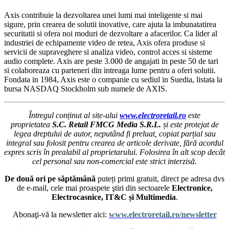
Axis contribuie la dezvoltarea unei lumi mai inteligente si mai
sigure, prin crearea de solutii inovative, care ajuta la imbunatatirea
securitatii si ofera noi moduri de dezvoltare a afacerilor. Ca lider al
industriei de echipamente video de retea, Axis ofera produse si
servicii de supraveghere si analiza video, control acces si sisteme
audio complete. Axis are peste 3.000 de angajati in peste 50 de tari
si colaboreaza cu parteneri din intreaga lume pentru a oferi solutii.
Fondata in 1984, Axis este o companie cu sediul in Suedia, listata la
bursa NASDAQ Stockholm sub numele de AXIS.
Întregul conținut al site-ului
www.electroretail.ro
este
proprietatea
S.C. Retail FMCG Media S.R.L.
și este protejat de
legea dreptului de autor, neputând fi preluat, copiat parțial sau
integral sau folosit pentru crearea de articole derivate, fără acordul
expres scris în prealabil al proprietarului. Folosirea în alt scop decât
cel personal sau non-comercial este strict interzisă.
De două ori pe săptămână
puteți primi gratuit, direct pe adresa dvs
de e-mail, cele mai proaspete ştiri din sectoarele
Electronice,
Electrocasnice, IT&C și Multimedia
.
Abonaţi-vă la newsletter aici:
www.electroretail.ro/newsletter