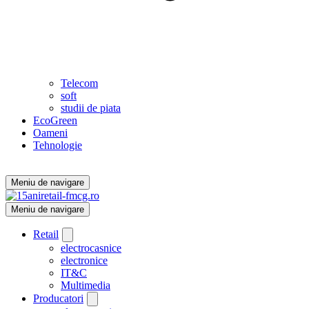
Telecom
soft
studii de piata
EcoGreen
Oameni
Tehnologie
Meniu de navigare
Meniu de navigare
Retail
electrocasnice
electronice
IT&C
Multimedia
Producatori