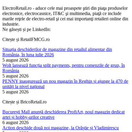
ElectroRetail.ro - aduce cele mai proaspete ştiri din piaţa produselor
electronice, electrocasnice, IT&C şi multimedia, piaţă ce include
marile reţele de electro-retail şi cei mai importanţi retaileri online din
industrie.
Ne găsești și pe LinkedIn:
Citește și RetailFMCG.ro
Situația deschiderilor de magazine din retailul alimentar din
România, în luna iulie 2026
5 august 2026
Wolt lansează funcția split payments, pentru comenzile de grup, în
România
5 august 2026
PENNY inaugurează un nou magazin în Reghin și ajunge la 470 de
unități la nivel național
5 august 2026
Citește și BricoRetail.ro
București Mall anunță deschiderea ProfiArt, noul magazin dedicat
artei și hobby-urilor creative
6 august 2026
Action deschide două noi magazine, la Orăștie și Vladimirescu