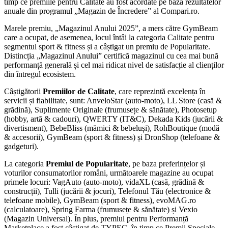
timp ce premiile pentru Calitate au fost acordate pe baza rezultatelor
anuale din programul „Magazin de Încredere” al Compari.ro.
Marele premiu, „Magazinul Anului 2025”, a mers către GymBeam
care a ocupat, de asemenea, locul întâi la categoria Calitate pentru
segmentul sport & fitness și a câștigat un premiu de Popularitate.
Distincția „Magazinul Anului” certifică magazinul cu cea mai bună
performanță generală și cel mai ridicat nivel de satisfacție al clienților
din întregul ecosistem.
Câștigătorii
Premiilor de Calitate
, care reprezintă excelența în
servicii și fiabilitate, sunt: AnveloStar (auto-moto), LL Store (casă &
grădină), Suplimente Originale (frumusețe & sănătate), Photosetup
(hobby, artă & cadouri), QWERTY (IT&C), Dekada Kids (jucării &
divertisment), BebeBliss (mămici & bebeluși), RohBoutique (modă
& accesorii), GymBeam (sport & fitness) și DronShop (telefoane &
gadgeturi).
La categoria
Premiul de Popularitate
, pe baza preferințelor și
voturilor consumatorilor români, următoarele magazine au ocupat
primele locuri: VagAuto (auto-moto), vidaXL (casă, grădină &
construcții), Tulli (jucării & jocuri), Telefonul Tău (electronice &
telefoane mobile), GymBeam (sport & fitness), evoMAG.ro
(calculatoare), Spring Farma (frumusețe & sănătate) și Vexio
(Magazin Universal). În plus, premiul pentru Performanță
Marketplace a fost câștigat de TYPEC, în timp ce Premii Speciale