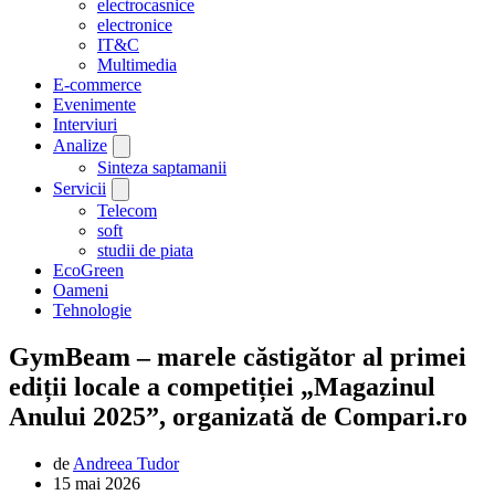
electrocasnice
electronice
IT&C
Multimedia
E-commerce
Evenimente
Interviuri
Analize
Sinteza saptamanii
Servicii
Telecom
soft
studii de piata
EcoGreen
Oameni
Tehnologie
GymBeam – marele căstigător al primei
ediții locale a competiției „Magazinul
Anului 2025”, organizată de Compari.ro
de
Andreea Tudor
15 mai 2026