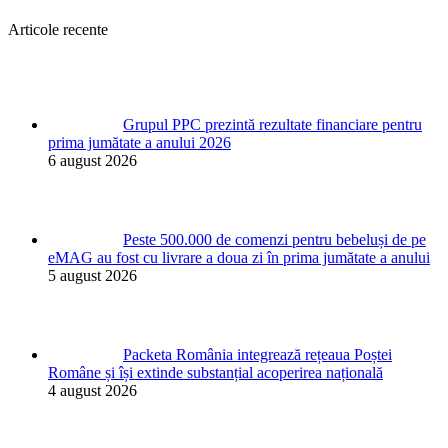
Articole recente
Grupul PPC prezintă rezultate financiare pentru
prima jumătate a anului 2026
6 august 2026
Peste 500.000 de comenzi pentru bebeluși de pe
eMAG au fost cu livrare a doua zi în prima jumătate a anului
5 august 2026
Packeta România integrează rețeaua Poștei
Române și își extinde substanțial acoperirea națională
4 august 2026