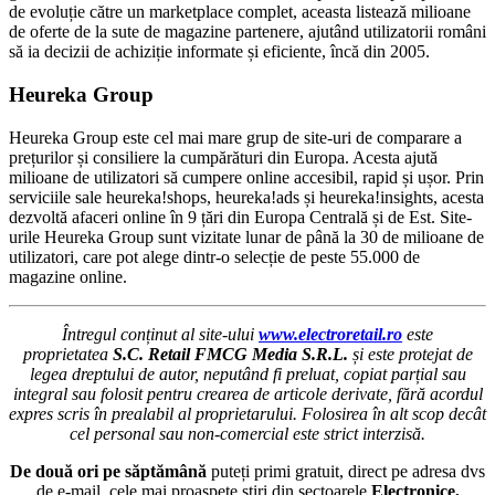
de evoluție către un marketplace complet, aceasta listează milioane
de oferte de la sute de magazine partenere, ajutând utilizatorii români
să ia decizii de achiziție informate și eficiente, încă din 2005.
Heureka Group
Heureka Group este cel mai mare grup de site-uri de comparare a
prețurilor și consiliere la cumpărături din Europa. Acesta ajută
milioane de utilizatori să cumpere online accesibil, rapid și ușor. Prin
serviciile sale heureka!shops, heureka!ads și heureka!insights, acesta
dezvoltă afaceri online în 9 țări din Europa Centrală și de Est. Site-
urile Heureka Group sunt vizitate lunar de până la 30 de milioane de
utilizatori, care pot alege dintr-o selecție de peste 55.000 de
magazine online.
Întregul conținut al site-ului
www.electroretail.ro
este
proprietatea
S.C. Retail FMCG Media S.R.L.
și este protejat de
legea dreptului de autor, neputând fi preluat, copiat parțial sau
integral sau folosit pentru crearea de articole derivate, fără acordul
expres scris în prealabil al proprietarului. Folosirea în alt scop decât
cel personal sau non-comercial este strict interzisă.
De două ori pe săptămână
puteți primi gratuit, direct pe adresa dvs
de e-mail, cele mai proaspete ştiri din sectoarele
Electronice,