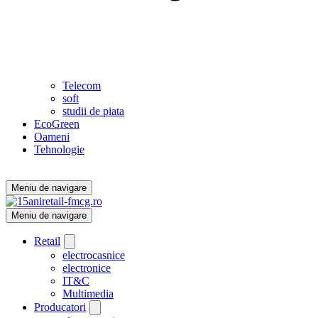
Telecom
soft
studii de piata
EcoGreen
Oameni
Tehnologie
Meniu de navigare
Meniu de navigare
Retail
electrocasnice
electronice
IT&C
Multimedia
Producatori