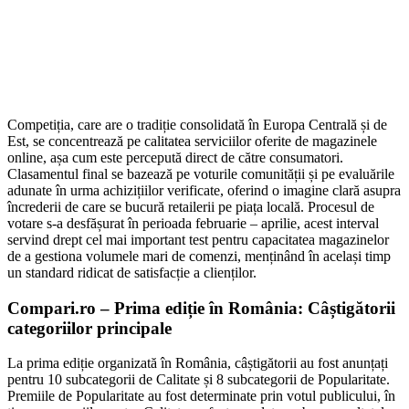
Competiția, care are o tradiție consolidată în Europa Centrală și de
Est, se concentrează pe calitatea serviciilor oferite de magazinele
online, așa cum este percepută direct de către consumatori.
Clasamentul final se bazează pe voturile comunității și pe evaluările
adunate în urma achizițiilor verificate, oferind o imagine clară asupra
încrederii de care se bucură retailerii pe piața locală. Procesul de
votare s-a desfășurat în perioada februarie – aprilie, acest interval
servind drept cel mai important test pentru capacitatea magazinelor
de a gestiona volumele mari de comenzi, menținând în același timp
un standard ridicat de satisfacție a clienților.
Compari.ro – Prima ediție în România: Câștigătorii
categoriilor principale
La prima ediție organizată în România, câștigătorii au fost anunțați
pentru 10 subcategorii de Calitate și 8 subcategorii de Popularitate.
Premiile de Popularitate au fost determinate prin votul publicului, în