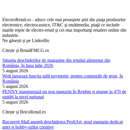
ElectroRetail.ro - aduce cele mai proaspete ştiri din piaţa produselor
electronice, electrocasnice, IT&C şi multimedia, piaţă ce include
marile reţele de electro-retail şi cei mai importanţi retaileri online din
industrie.
Ne găsești și pe LinkedIn:
Citește și RetailFMCG.ro
Situația deschiderilor de magazine din retailul alimentar din
România, în luna iulie 2026
5 august 2026
Wolt lansează funcția split payments, pentru comenzile de grup, în
România
5 august 2026
PENNY inaugurează un nou magazin în Reghin și ajunge la 470 de
unități la nivel național
5 august 2026
Citește și BricoRetail.ro
București Mall anunță deschiderea ProfiArt, noul magazin dedicat
artei și hobby-urilor creative