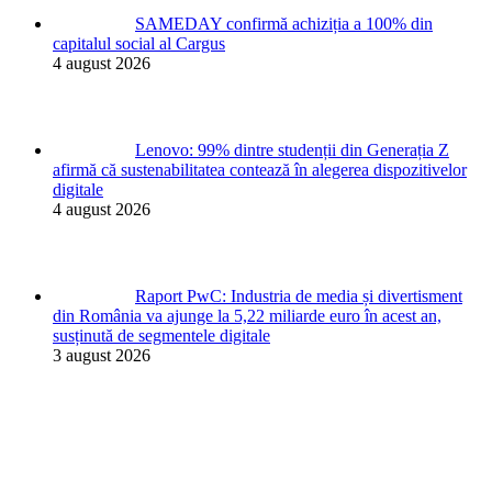
SAMEDAY confirmă achiziția a 100% din
capitalul social al Cargus
4 august 2026
Lenovo: 99% dintre studenții din Generația Z
afirmă că sustenabilitatea contează în alegerea dispozitivelor
digitale
4 august 2026
Raport PwC: Industria de media și divertisment
din România va ajunge la 5,22 miliarde euro în acest an,
susținută de segmentele digitale
3 august 2026