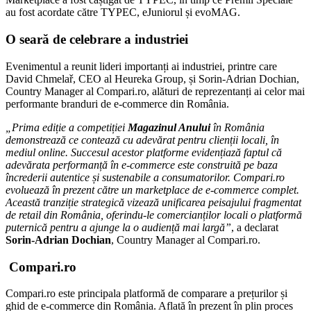
au fost acordate către TYPEC, eJuniorul și evoMAG.
O seară de celebrare a industriei
Evenimentul a reunit lideri importanți ai industriei, printre care
David Chmelař, CEO al Heureka Group, și Sorin-Adrian Dochian,
Country Manager al Compari.ro, alături de reprezentanți ai celor mai
performante branduri de e-commerce din România.
„Prima ediție a competiției
Magazinul Anului
în
România
demonstrează ce contează cu adevărat pentru clienții locali, în
mediul online. Succesul acestor platforme evidențiază faptul că
adevărata performanță în e-commerce este construită pe baza
încrederii autentice și sustenabile a consumatorilor. Compari.ro
evoluează în prezent către un marketplace de e-commerce complet.
Această tranziție strategică vizează unificarea peisajului fragmentat
de retail din România, oferindu-le comercianților locali o platformă
puternică pentru a ajunge la o audiență mai largă”
, a declarat
Sorin-Adrian Dochian
, Country Manager al Compari.ro.
Compari.ro
Compari.ro este principala platformă de comparare a prețurilor și
ghid de e-commerce din România. Aflată în prezent în plin proces