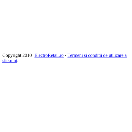
Copyright 2010-
ElectroRetail.ro
·
Termeni si conditii de utilizare a
site-ului
.