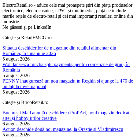
ElectroRetail.ro - aduce cele mai proaspete ştiri din piaţa produselor
electronice, electrocasnice, IT&C şi multimedia, piaţă ce include
marile reţele de electro-retail şi cei mai importanţi retaileri online din
industrie.
Ne găsești și pe LinkedIn:
Citește și RetailFMCG.ro
Situația deschiderilor de magazine din retailul alimentar din
România, în luna iulie 2026
5 august 2026
Wolt lansează funcția split payments, pentru comenzile de grup, în
România
5 august 2026
PENNY inaugurează un nou magazin în Reghin și ajunge la 470 de
unități la nivel național
5 august 2026
Citește și BricoRetail.ro
București Mall anunță deschiderea ProfiArt, noul magazin dedicat
artei și hobby-urilor creative
6 august 2026
Action deschide două noi magazine, la Orăștie și Vladimirescu
5 august 2026