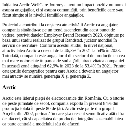
Inițiativa Arctic WellCare Journey a avut un impact pozitiv nu numai
asupra angajaților, ci și asupra comunității, prin beneficiile care s-au
făcut simțite și la nivelul familiilor angajaților.
Proiectul a contribuit la creșterea atractivității Arctic ca angajator,
compania situându-se pe un trend ascendent din acest punct de
vedere, potrivit datelor Employer Brand Research 2023, obținute pe
baza unui studiu realizat de grupul Randstad, jucător mondial în
servicii de recrutare. Conform acestui studiu, la nivel naţional,
atractivitatea Arctic a crescut de la 46,3% în 2021 la 54% în 2023.
Totodată, compania este angajatorul din sectorul de producţie cu cea
mai mare notorietate în partea de sud a ţării, atractivitatea companiei
în această zonă atingând 62,9% în 2023 de la 53,4% în 2021. Printre
categoriile demografice pentru care Arctic a devenit un angajator
mai atractiv se numără generaţia X și generaţia Z.
Arctic
Arctic este liderul pieței de electrocasnice din România. Cu o istorie
de peste jumătate de secol, compania exportă în prezent 84% din
producția totală în peste 80 de țări. Arctic este parte din grupul
Arçelik din 2002, perioadă în care și-a crescut semnificativ atât cifra
de afaceri, cât și capacitatea de producție, integrând sustenabilitatea
ca parte centrală a modelului său de afaceri.