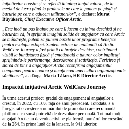
inițiativelor noastre și se reflectă în întreg lanțul valoric, de la
mediul de lucru până la produsele pe care le punem pe piață și
bucuria pe care o aducem utilizatorilor”,
a declarat
Murat
Büyükerk
,
Chief Executive Officer Arctic.
„Este încă un pas înainte pe care îl facem cu inima deschisă și ne
bucurăm că, în sprijinul imaginii solide de angajator cu care Arctic
se mândrește, putem să punem bazele unor programe benefice
pentru evoluția echipei. Suntem extrem de mulțumiți că Arctic
WellCare Journey a fost primit cu brațele deschise, contribuind
vizibil la bunăstarea fizică și emoțională a tuturor celor implicați,
sprijinindu-le performanța, dezvoltarea și satisfacția. Fericirea și
starea de bine a angajaților Arctic reconfirmă angajamentul
companiei pentru crearea și menținerea unei culturi organizaționale
sănătoase”
, a adăugat
Maria Tătaru, HR Director Arctic.
Impactul inițiativei Arctic WellCare Journey
În urma acestui proiect, gradul de engagement al angajaților a
crescut, în 2022, cu 16% față de anul precedent. Totodată, s-a
înregistrat o creștere a numărului de promotori care recomandă
platforma ca sursă potrivită de dezvoltare personală. Tot mai mulți
angajați Arctic au devenit activi pe platformă, numărul lor crescând
de la 264, în prima lună de la lansare, la 941 ulterior.