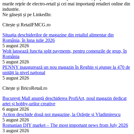
marile reţele de electro-retail şi cei mai importanţi retaileri online din
industrie.
Ne găsești și pe LinkedIn:
Citește și RetailFMCG.ro
Situația deschiderilor de magazine din retailul alimentar din
România, în luna iulie 2026
5 august 2026
Wolt lansează funcția split payments, pentru comenzile de grup, în
România
5 august 2026
PENNY inaugurează un nou magazin în Reghin și ajunge la 470 de
unități la nivel național
5 august 2026
Citește și BricoRetail.ro
București Mall anunță deschiderea ProfiArt, noul magazin dedicat
artei și hobby-urilor creative
6 august 2026
Action deschide două noi magazine, la Orăștie și Vladimirescu
5 august 2026
Romanian DIY market – The most important news from July 2026
3 august 2026