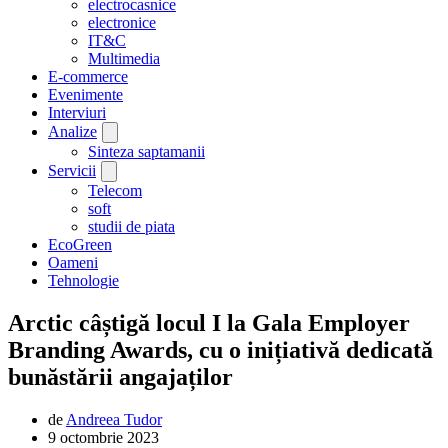
electrocasnice
electronice
IT&C
Multimedia
E-commerce
Evenimente
Interviuri
Analize
Sinteza saptamanii
Servicii
Telecom
soft
studii de piata
EcoGreen
Oameni
Tehnologie
Arctic câștigă locul I la Gala Employer
Branding Awards, cu o inițiativă dedicată
bunăstării angajaților
de
Andreea Tudor
9 octombrie 2023