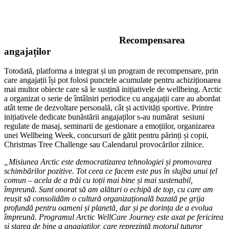
Recompensarea
angajaților
Totodată, platforma a integrat și un program de recompensare, prin
care angajații își pot folosi punctele acumulate pentru achiziționarea
mai multor obiecte care să le susțină inițiativele de wellbeing. Arctic
a organizat o serie de întâlniri periodice cu angajații care au abordat
atât teme de dezvoltare personală, cât și activități sportive. Printre
inițiativele dedicate bunăstării angajaților s-au numărat sesiuni
regulate de masaj, seminarii de gestionare a emoțiilor, organizarea
unei Wellbeing Week, concursuri de gătit pentru părinți și copii,
Christmas Tree Challenge sau Calendarul provocărilor zilnice.
„Misiunea Arctic este democratizarea tehnologiei și promovarea
schimbărilor pozitive. Tot ceea ce facem este pus în slujba unui țel
comun – acela de a trăi cu toții mai bine și mai sustenabil,
împreună. Sunt onorat să am alături o echipă de top, cu care am
reușit să consolidăm o cultură organizațională bazată pe grija
profundă pentru oameni și planetă, dar și pe dorința de a evolua
împreună. Programul Arctic WellCare Journey este axat pe fericirea
și starea de bine a angajaților, care reprezintă motorul tuturor