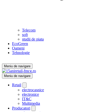
Telecom
soft
studii de piata
EcoGreen
Oameni
Tehnologie
Meniu de navigare
Meniu de navigare
Retail
electrocasnice
electronice
IT&C
Multimedia
Producatori