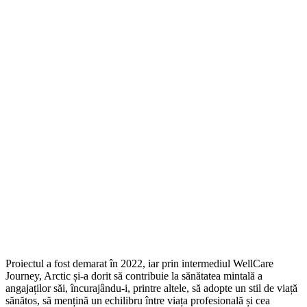
Proiectul a fost demarat în 2022, iar prin intermediul WellCare
Journey, Arctic și-a dorit să contribuie la sănătatea mintală a
angajaților săi, încurajându-i, printre altele, să adopte un stil de viață
sănătos, să mențină un echilibru între viața profesională și cea