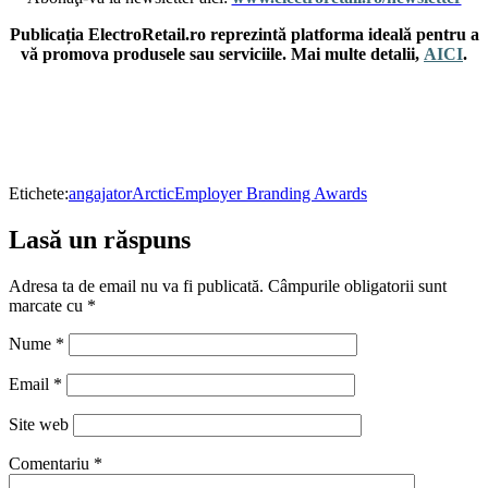
Publicația ElectroRetail.ro reprezintă platforma ideală pentru a
vă promova produsele sau serviciile. Mai multe detalii,
AICI
.
Etichete:
angajator
Arctic
Employer Branding Awards
Lasă un răspuns
Adresa ta de email nu va fi publicată.
Câmpurile obligatorii sunt
marcate cu
*
Nume
*
Email
*
Site web
Comentariu
*