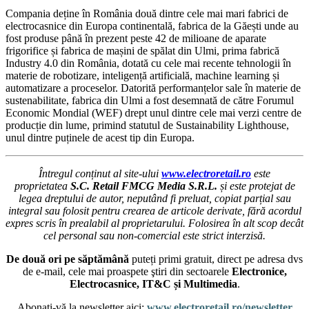
Compania deține în România două dintre cele mai mari fabrici de
electrocasnice din Europa continentală, fabrica de la Găești unde au
fost produse până în prezent peste 42 de milioane de aparate
frigorifice și fabrica de mașini de spălat din Ulmi, prima fabrică
Industry 4.0 din România, dotată cu cele mai recente tehnologii în
materie de robotizare, inteligență artificială, machine learning și
automatizare a proceselor. Datorită performanțelor sale în materie de
sustenabilitate, fabrica din Ulmi a fost desemnată de către Forumul
Economic Mondial (WEF) drept unul dintre cele mai verzi centre de
producție din lume, primind statutul de Sustainability Lighthouse,
unul dintre puținele de acest tip din Europa.
Întregul conținut al site-ului
www.electroretail.ro
este
proprietatea
S.C. Retail FMCG Media S.R.L.
și este protejat de
legea dreptului de autor, neputând fi preluat, copiat parțial sau
integral sau folosit pentru crearea de articole derivate, fără acordul
expres scris în prealabil al proprietarului. Folosirea în alt scop decât
cel personal sau non-comercial este strict interzisă.
De două ori pe săptămână
puteți primi gratuit, direct pe adresa dvs
de e-mail, cele mai proaspete ştiri din sectoarele
Electronice,
Electrocasnice, IT&C și Multimedia
.
Abonaţi-vă la newsletter aici:
www.electroretail.ro/newsletter