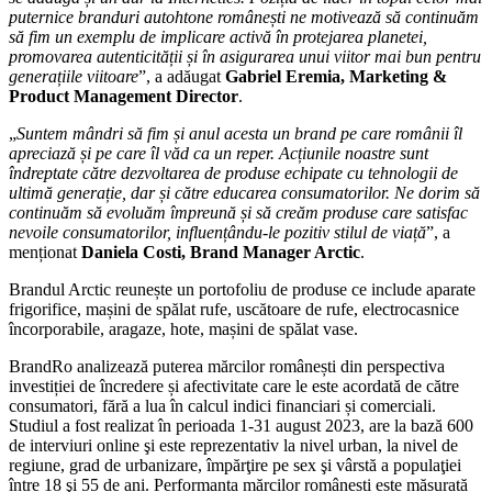
puternice branduri autohtone românești ne motivează să continuăm
să fim un exemplu de implicare activă în protejarea planetei,
promovarea autenticității și în asigurarea unui viitor mai bun pentru
generațiile viitoare
”, a adăugat
Gabriel Eremia, Marketing &
Product Management Director
.
„
Suntem mândri să fim și anul acesta un brand pe care românii îl
apreciază și pe care îl văd ca un reper. Acțiunile noastre sunt
îndreptate către dezvoltarea de produse echipate cu tehnologii de
ultimă generație, dar și către educarea consumatorilor.
Ne dorim
să
continuăm să evoluăm împreună și să creăm produse care satisfac
nevoile consumatorilor, influențându-le pozitiv stilul de viață
”, a
menționat
Daniela Costi, Brand Manager Arctic
.
Brandul Arctic reunește un portofoliu de produse ce include aparate
frigorifice, mașini de spălat rufe, uscătoare de rufe, electrocasnice
încorporabile, aragaze, hote, mașini de spălat vase.
BrandRo analizează puterea mărcilor românești din perspectiva
investiției de încredere și afectivitate care le este acordată de către
consumatori, fără a lua în calcul indici financiari și comerciali.
Studiul a fost realizat în perioada 1-31 august 2023, are la bază 600
de interviuri online şi este reprezentativ la nivel urban, la nivel de
regiune, grad de urbanizare, împărţire pe sex şi vârstă a populaţiei
între 18 şi 55 de ani. Performanța mărcilor românești este măsurată