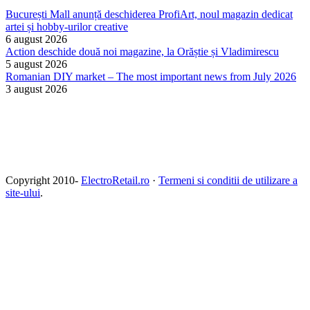
București Mall anunță deschiderea ProfiArt, noul magazin dedicat
artei și hobby-urilor creative
6 august 2026
Action deschide două noi magazine, la Orăștie și Vladimirescu
5 august 2026
Romanian DIY market – The most important news from July 2026
3 august 2026
Copyright 2010-
ElectroRetail.ro
·
Termeni si conditii de utilizare a
site-ului
.