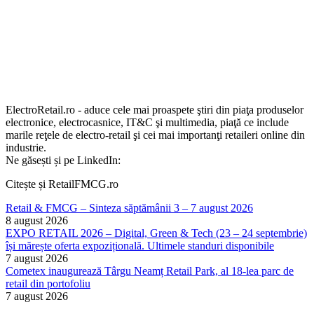
ElectroRetail.ro - aduce cele mai proaspete ştiri din piaţa produselor
electronice, electrocasnice, IT&C şi multimedia, piaţă ce include
marile reţele de electro-retail şi cei mai importanţi retaileri online din
industrie.
Ne găsești și pe LinkedIn:
Citește și RetailFMCG.ro
Retail & FMCG – Sinteza săptămânii 3 – 7 august 2026
8 august 2026
EXPO RETAIL 2026 – Digital, Green & Tech (23 – 24 septembrie)
își mărește oferta expozițională. Ultimele standuri disponibile
7 august 2026
Cometex inaugurează Târgu Neamț Retail Park, al 18-lea parc de
retail din portofoliu
7 august 2026