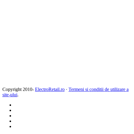
Copyright 2010-
ElectroRetail.ro
·
Termeni si conditii de utilizare a
site-ului
.