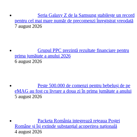
Seria Galaxy Z de la Samsung stabilește un record
pentru cel mai mare număr de precomenzi înregistrat vreodată
7 august 2026
Grupul PPC prezintă rezultate financiare pentru
prima jumătate a anului 2026
6 august 2026
Peste 500.000 de comenzi pentru bebeluși de pe
eMAG au fost cu livrare a doua zi în prima jumătate a anului
5 august 2026
Packeta România integrează rețeaua Poștei
Române și își extinde substanțial acoperirea națională
4 august 2026