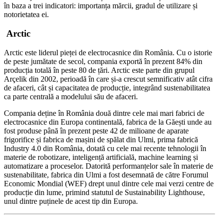
în baza a trei indicatori: importanța mărcii, gradul de utilizare și
notorietatea ei.
Arctic
Arctic este liderul pieței de electrocasnice din România. Cu o istorie
de peste jumătate de secol, compania exportă în prezent 84% din
producția totală în peste 80 de țări. Arctic este parte din grupul
Arçelik din 2002, perioadă în care și-a crescut semnificativ atât cifra
de afaceri, cât și capacitatea de producție, integrând sustenabilitatea
ca parte centrală a modelului său de afaceri.
Compania deține în România două dintre cele mai mari fabrici de
electrocasnice din Europa continentală, fabrica de la Găești unde au
fost produse până în prezent peste 42 de milioane de aparate
frigorifice și fabrica de mașini de spălat din Ulmi, prima fabrică
Industry 4.0 din România, dotată cu cele mai recente tehnologii în
materie de robotizare, inteligență artificială, machine learning și
automatizare a proceselor. Datorită performanțelor sale în materie de
sustenabilitate, fabrica din Ulmi a fost desemnată de către Forumul
Economic Mondial (WEF) drept unul dintre cele mai verzi centre de
producție din lume, primind statutul de Sustainability Lighthouse,
unul dintre puținele de acest tip din Europa.