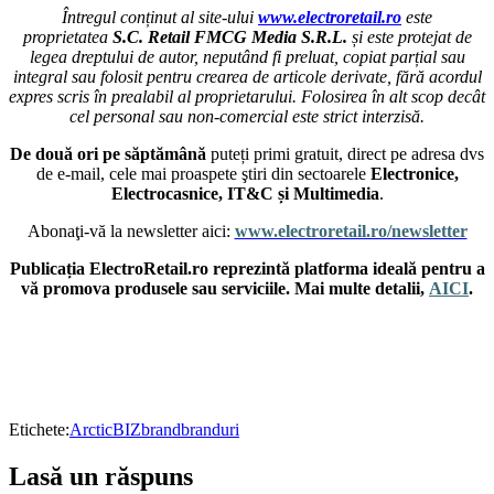
Întregul conținut al site-ului
www.electroretail.ro
este
proprietatea
S.C. Retail FMCG Media S.R.L.
și este protejat de
legea dreptului de autor, neputând fi preluat, copiat parțial sau
integral sau folosit pentru crearea de articole derivate, fără acordul
expres scris în prealabil al proprietarului. Folosirea în alt scop decât
cel personal sau non-comercial este strict interzisă.
De două ori pe săptămână
puteți primi gratuit, direct pe adresa dvs
de e-mail, cele mai proaspete ştiri din sectoarele
Electronice,
Electrocasnice, IT&C și Multimedia
.
Abonaţi-vă la newsletter aici:
www.electroretail.ro/newsletter
Publicația ElectroRetail.ro reprezintă platforma ideală pentru a
vă promova produsele sau serviciile. Mai multe detalii,
AICI
.
Etichete:
Arctic
BIZ
brand
branduri
Lasă un răspuns