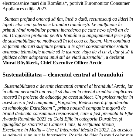
electrocasnice mari din România*, potrivit Euromonitor Consumer
Appliances ediția 2023.
„
Suntem profund onorați să fim, încă o dată, recunoscuți ca lideri în
topul celor mai puternice branduri românești. Le mulțumim în
primul rând românilor pentru încrederea pe care ne-o oferă an de
an. Dragostea profundă pentru România și angajamentul ferm față
de sustenabilitate ne motivează în tot ceea ce facem. Vom continua
să facem eforturi susținute pentru a le oferi consumatorilor soluții
avansate tehnologic menite să le ușureze viața de zi cu zi, dar și să îi
ghideze către adoptarea unui stil de viață sustenabil
”, a declarat
Murat Büyükerk, Chief Executive Officer Arctic
.
Sustenabilitatea – elementul central al brandului
„
Sustenabilitatea a devenit elementul central al brandului Arctic, iar
în ultima perioadă am reușit să ducem la nivelul următor implicarea
noastră în proiecte de educație pe acest subiect. Un proiect major în
acest sens a fost campania „Forgotten, Redescoperă-ți garderoba
cu tehnologia ExtraSteam”, prima noastră campanie majoră de
brand dedicată consumului responsabil, care a fost premiată la Effie
Awards România 2023 cu Gold Effie în categoria Durables, și
ajungând pe shortlist la Cannes Lions, la secțiunea Media,
Excellence in Media – Use of Integrated Media în 2022. La acestea
se adaugă și un aur la Internetics. Poziția de lider în topul celor mai