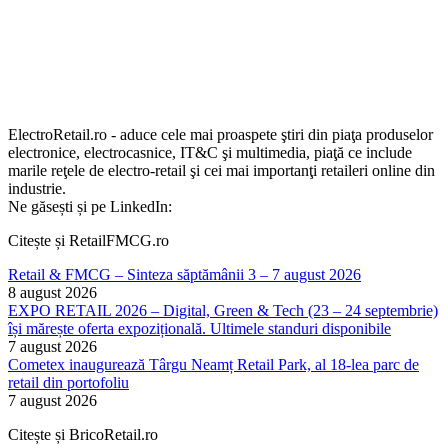
ElectroRetail.ro - aduce cele mai proaspete ştiri din piaţa produselor
electronice, electrocasnice, IT&C şi multimedia, piaţă ce include
marile reţele de electro-retail şi cei mai importanţi retaileri online din
industrie.
Ne găsești și pe LinkedIn:
Citește și RetailFMCG.ro
Retail & FMCG – Sinteza săptămânii 3 – 7 august 2026
8 august 2026
EXPO RETAIL 2026 – Digital, Green & Tech (23 – 24 septembrie)
își mărește oferta expozițională. Ultimele standuri disponibile
7 august 2026
Cometex inaugurează Târgu Neamț Retail Park, al 18-lea parc de
retail din portofoliu
7 august 2026
Citește și BricoRetail.ro