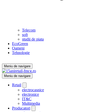
Telecom
soft
studii de piata
EcoGreen
Oameni
Tehnologie
Meniu de navigare
Meniu de navigare
Retail
electrocasnice
electronice
IT&C
Multimedia
Producatori