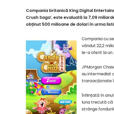
Compania britanică King Digital Entertai
Crush Saga’, este evaluată la 7,09 miliarde 
obținut 500 milioane de dolari în urma list
Compania cu sedi
vândut 22,2 milio
le-a oferit la un 
JPMorgan Chase 
au intermediat o
tranzacționate 
Înființată în anu
luna trecută că a
strânge fondurile