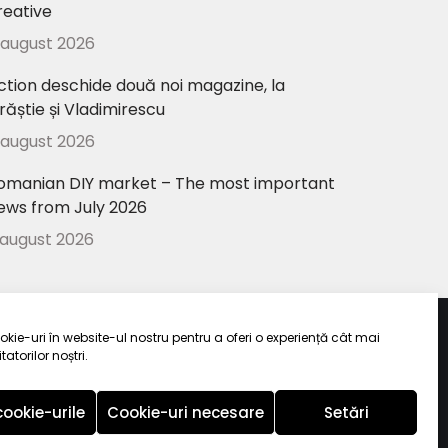
reative
 august 2026
ction deschide două noi magazine, la
răștie și Vladimirescu
 august 2026
omanian DIY market – The most important
ews from July 2026
 august 2026
kie-uri în website-ul nostru pentru a oferi o experiență cât mai
tatorilor noștri.
ui
.
ookie-urile
Cookie-uri necesare
Setări