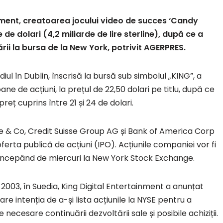
nment, creatoarea jocului video de succes ‘Candy
de dolari (4,2 miliarde de lire sterline), după ce a
ării la bursa de la New York, potrivit AGERPRES.
ul în Dublin, înscrisă la bursă sub simbolul „KING”, a
ane de acțiuni, la prețul de 22,50 dolari pe titlu, după ce
preț cuprins între 21 și 24 de dolari.
& Co, Credit Suisse Group AG și Bank of America Corp
ferta publică de acțiuni (IPO). Acțiunile companiei vor fi
începând de miercuri la New York Stock Exchange.
l 2003, în Suedia, King Digital Entertainment a anunțat
re intenția de a-și lista acțiunile la NYSE pentru a
 necesare continuării dezvoltării sale și posibile achiziții.