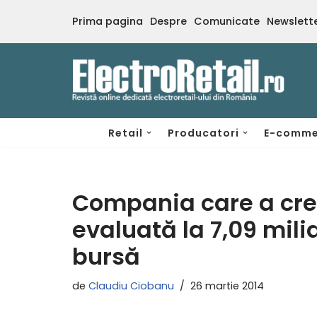
Prima pagina
Despre
Comunicate
Newslett
Sari
la
conținut
Retail
Producatori
E-comme
Compania care a cre
evaluată la 7,09 mili
bursă
de
Claudiu Ciobanu
26 martie 2014