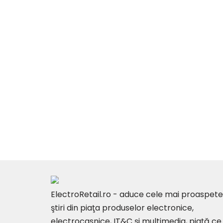
ElectroRetail.ro - aduce cele mai proaspete
ştiri din piaţa produselor electronice,
electrocasnice, IT&C şi multimedia, piaţă ce