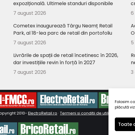
expozițională. Ultimele standuri disponibile
c
7 august 2026
6
Cometex inaugurează Târgu Neamț Retail
A
Park, al 18-lea parc de retail din portofoliu
O
7 august 2026
5
Livrările de spații de retail încetinesc în 2026,
R
dar investițiile revin în forță în 2027
n
7 august 2026
3
Folosim coo
plăcută vizi
opyright 2010-
ElectroRetail.ro
·
Termeni si conditii de utilizare a site-ul
Toate c