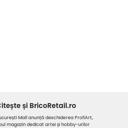
itește și BricoRetail.ro
ucurești Mall anunță deschiderea ProfiArt,
oul magazin dedicat artei și hobby-urilor