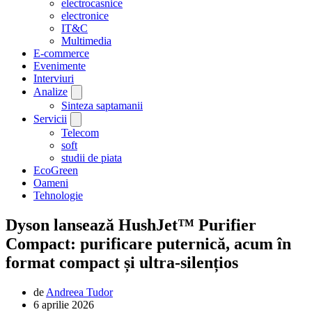
electrocasnice
electronice
IT&C
Multimedia
E-commerce
Evenimente
Interviuri
Analize
Sinteza saptamanii
Servicii
Telecom
soft
studii de piata
EcoGreen
Oameni
Tehnologie
Dyson lansează HushJet™ Purifier
Compact: purificare puternică, acum în
format compact și ultra-silențios
de
Andreea Tudor
6 aprilie 2026