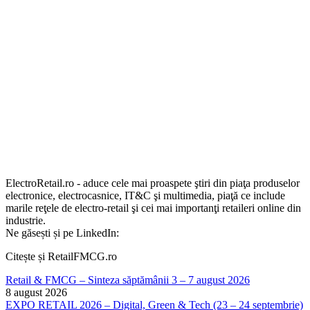
ElectroRetail.ro - aduce cele mai proaspete ştiri din piaţa produselor
electronice, electrocasnice, IT&C şi multimedia, piaţă ce include
marile reţele de electro-retail şi cei mai importanţi retaileri online din
industrie.
Ne găsești și pe LinkedIn:
Citește și RetailFMCG.ro
Retail & FMCG – Sinteza săptămânii 3 – 7 august 2026
8 august 2026
EXPO RETAIL 2026 – Digital, Green & Tech (23 – 24 septembrie)