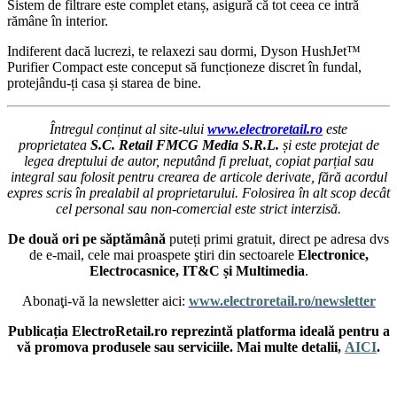
Sistem de filtrare este complet etanș, asigură că tot ceea ce intră
rămâne în interior.
Indiferent dacă lucrezi, te relaxezi sau dormi, Dyson HushJet™
Purifier Compact este conceput să funcționeze discret în fundal,
protejându-ți casa și starea de bine.
Întregul conținut al site-ului
www.electroretail.ro
este
proprietatea
S.C. Retail FMCG Media S.R.L.
și este protejat de
legea dreptului de autor, neputând fi preluat, copiat parțial sau
integral sau folosit pentru crearea de articole derivate, fără acordul
expres scris în prealabil al proprietarului. Folosirea în alt scop decât
cel personal sau non-comercial este strict interzisă.
De două ori pe săptămână
puteți primi gratuit, direct pe adresa dvs
de e-mail, cele mai proaspete ştiri din sectoarele
Electronice,
Electrocasnice, IT&C și Multimedia
.
Abonaţi-vă la newsletter aici:
www.electroretail.ro/newsletter
Publicația ElectroRetail.ro reprezintă platforma ideală pentru a
vă promova produsele sau serviciile. Mai multe detalii,
AICI
.