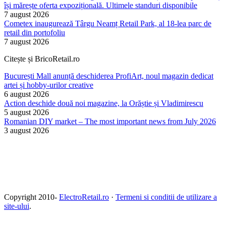
își mărește oferta expozițională. Ultimele standuri disponibile
7 august 2026
Cometex inaugurează Târgu Neamț Retail Park, al 18-lea parc de
retail din portofoliu
7 august 2026
Citește și BricoRetail.ro
București Mall anunță deschiderea ProfiArt, noul magazin dedicat
artei și hobby-urilor creative
6 august 2026
Action deschide două noi magazine, la Orăștie și Vladimirescu
5 august 2026
Romanian DIY market – The most important news from July 2026
3 august 2026
Copyright 2010-
ElectroRetail.ro
·
Termeni si conditii de utilizare a
site-ului
.