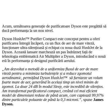
Acum, următoarea generație de purificatoare Dyson este pregătită să
ducă performanța la un nou nivel.
Dyson HushJet™ Purifier Compact este conceput pentru a oferi
purificarea întregii încăperi, cu un flux de aer de mare viteză,
funcționare ultra-silențioasă și echipat cu noua duză HushJet de la
Dyson. Această lansare marchează un pas îndrăzneț față de
tehnologia emblematică Air Multiplier a Dyson, introducând o nouă
eră în performanța și designul purificării aerului.
„Am dezvoltat o metodă de a uniformiza fluxul de aer de mare
viteză pentru a minimiza turbulențele și a reduce zgomotul
aerodinamic, permițând Dyson HushJet™ să furnizeze un volum
foarte mare de aer, generând în același timp un nivel minim de
zgomot. La doar 24 dB în modul Sleep, este incredibil de silențios.
Am transformat purificatorul compact, creând cel mai eficient
model de dimensiuni reduse de până acum, care captează 99,97%
dintre particulele poluante de până la 0,3 microni.”
, spune
James
Dyson.