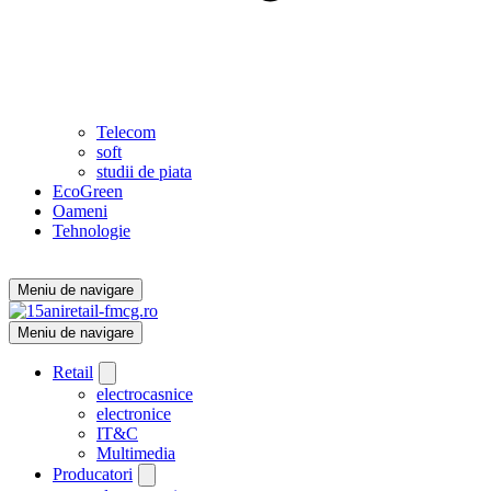
Telecom
soft
studii de piata
EcoGreen
Oameni
Tehnologie
Meniu de navigare
Meniu de navigare
Retail
electrocasnice
electronice
IT&C
Multimedia
Producatori