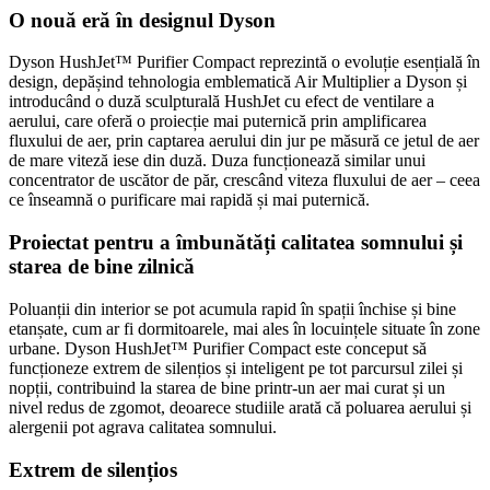
O nouă eră în designul Dyson
Dyson HushJet™ Purifier Compact reprezintă o evoluție esențială în
design, depășind tehnologia emblematică Air Multiplier a Dyson și
introducând o duză sculpturală HushJet cu efect de ventilare a
aerului, care oferă o proiecție mai puternică prin amplificarea
fluxului de aer, prin captarea aerului din jur pe măsură ce jetul de aer
de mare viteză iese din duză. Duza funcționează similar unui
concentrator de uscător de păr, crescând viteza fluxului de aer – ceea
ce înseamnă o purificare mai rapidă și mai puternică.
Proiectat pentru a îmbunătăți calitatea somnului și
starea de bine zilnică
Poluanții din interior se pot acumula rapid în spații închise și bine
etanșate, cum ar fi dormitoarele, mai ales în locuințele situate în zone
urbane. Dyson HushJet™ Purifier Compact este conceput să
funcționeze extrem de silențios și inteligent pe tot parcursul zilei și
nopții, contribuind la starea de bine printr-un aer mai curat și un
nivel redus de zgomot, deoarece studiile arată că poluarea aerului și
alergenii pot agrava calitatea somnului.
Extrem de silențios