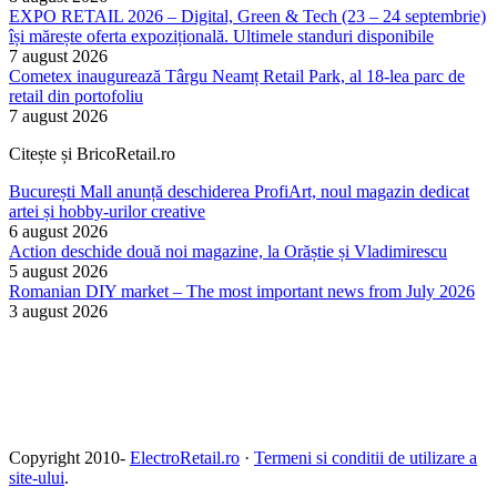
EXPO RETAIL 2026 – Digital, Green & Tech (23 – 24 septembrie)
își mărește oferta expozițională. Ultimele standuri disponibile
7 august 2026
Cometex inaugurează Târgu Neamț Retail Park, al 18-lea parc de
retail din portofoliu
7 august 2026
Citește și BricoRetail.ro
București Mall anunță deschiderea ProfiArt, noul magazin dedicat
artei și hobby-urilor creative
6 august 2026
Action deschide două noi magazine, la Orăștie și Vladimirescu
5 august 2026
Romanian DIY market – The most important news from July 2026
3 august 2026
Copyright 2010-
ElectroRetail.ro
·
Termeni si conditii de utilizare a
site-ului
.