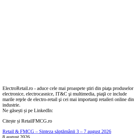
ElectroRetail.ro - aduce cele mai proaspete ştiri din piaţa produselor
electronice, electrocasnice, IT&C şi multimedia, piaţă ce include
marile reţele de electro-retail şi cei mai importanţi retaileri online din
industrie.
Ne găsești și pe LinkedIn:
Citește și RetailFMCG.ro
Retail & FMCG – Sinteza săptămânii 3 – 7 august 2026
8 august 2026