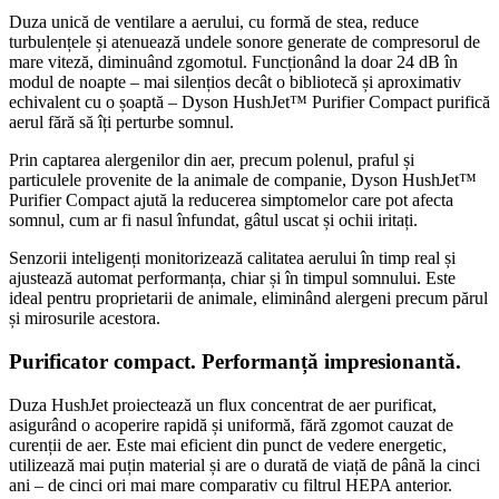
Duza unică de ventilare a aerului, cu formă de stea, reduce
turbulențele și atenuează undele sonore generate de compresorul de
mare viteză, diminuând zgomotul. Funcționând la doar 24 dB în
modul de noapte – mai silențios decât o bibliotecă și aproximativ
echivalent cu o șoaptă – Dyson HushJet™ Purifier Compact purifică
aerul fără să îți perturbe somnul.
Prin captarea alergenilor din aer, precum polenul, praful și
particulele provenite de la animale de companie, Dyson HushJet™
Purifier Compact ajută la reducerea simptomelor care pot afecta
somnul, cum ar fi nasul înfundat, gâtul uscat și ochii iritați.
Senzorii inteligenți monitorizează calitatea aerului în timp real și
ajustează automat performanța, chiar și în timpul somnului. Este
ideal pentru proprietarii de animale, eliminând alergeni precum părul
și mirosurile acestora.
Purificator compact. Performanță impresionantă.
Duza HushJet proiectează un flux concentrat de aer purificat,
asigurând o acoperire rapidă și uniformă, fără zgomot cauzat de
curenții de aer. Este mai eficient din punct de vedere energetic,
utilizează mai puțin material și are o durată de viață de până la cinci
ani – de cinci ori mai mare comparativ cu filtrul HEPA anterior.