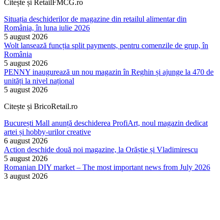
Citește și RetailFMCG.ro
Situația deschiderilor de magazine din retailul alimentar din
România, în luna iulie 2026
5 august 2026
Wolt lansează funcția split payments, pentru comenzile de grup, în
România
5 august 2026
PENNY inaugurează un nou magazin în Reghin și ajunge la 470 de
unități la nivel național
5 august 2026
Citește și BricoRetail.ro
București Mall anunță deschiderea ProfiArt, noul magazin dedicat
artei și hobby-urilor creative
6 august 2026
Action deschide două noi magazine, la Orăștie și Vladimirescu
5 august 2026
Romanian DIY market – The most important news from July 2026
3 august 2026