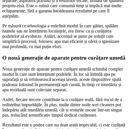
separate: aspirarea prafului și a resturilor uscate, urmată de spălarea
propriu-zisă. Este o rutină care consumă timp și implică mai multe
echipamente, fără a garanta întotdeauna rezultatul pe care îl
așteptăm.
Pe măsură ce tehnologia a redefinit modul în care gătim, spălăm
hainele sau ne întreținem locuințele, era firesc ca și curățarea
podelelor să evolueze. Astăzi, accentul se pune pe soluții care
simplifică procesul, folosesc apa mai eficient și oferă o igienizare
mai profundă, cu mai puțin efort.
O nouă generație de aparate pentru curățare umedă
Noua generație de aparate pentru curățare umedă schimbă complet
modul în care sunt întreținute podelele. În loc să întindă apa pe
suprafață și să refolosească aceeași lavetă, aceste dispozitive spală
podeaua folosind în permanență apă curată, în timp ce murdăria și
apa reziduală sunt colectate separat.
Astfel, fiecare trecere contribuie la o curățare reală, fără riscul de a
redistribui impuritățile. În plus, multe dintre noile wet cleaners pot
îndepărta atât murdăria umedă, cât și resturile uscate într-un singur
pas, reducând semnificativ timpul dedicat curățeniei.
Rezultatul este o podea care nu doar arată impecabil, ci este curățată