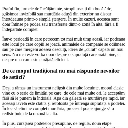
Praful fin, urmele de încălțăminte, stropii uscați din bucătărie,
grăsimea invizibilă sau murdăria adusă din exterior nu dispar
întotdeauna printr-o simplă ștergere. În multe cazuri, acestea sunt
doar întinse pe podea sau transferate dintr-o zonă în alta, fără a fi
îndepărtate complet.
Într-o perioadă în care petrecem tot mai mult timp acasă, iar podeaua
este locul pe care copiii se joacă, animalele de companie se odihnesc
sau pe care mergem adesea desculți, ideea de „curat” capătă un nou
sens. Nu mai este vorba doar despre o suprafață care arată bine, ci
despre una care este curățată eficient.
De ce mopul tradițional nu mai răspunde nevoilor
de astăzi?
Deși a rămas un instrument nelipsit din multe locuințe, mopul clasic
vine cu o serie de limitări pe care, de cele mai multe ori, le acceptăm
fără să le punem la îndoială. Apa din găleată se murdărește rapid, iar
aceeași lavetă este clătită și refolosită pe întreaga suprafață a podelei.
În loc să elimine complet murdăria, procesul poate ajunge să o
redistribuie de la o zonă la alta.
În plus, curățarea podelelor presupune, de regulă, două etape