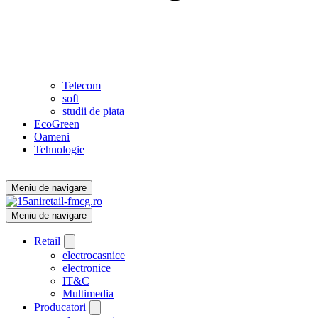
Telecom
soft
studii de piata
EcoGreen
Oameni
Tehnologie
Meniu de navigare
Meniu de navigare
Retail
electrocasnice
electronice
IT&C
Multimedia
Producatori