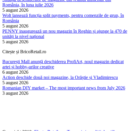
România, în luna iulie 2026
5 august 2026
Wolt lansează funcția split payments, pentru comenzile de grup, în
România
5 august 2026
PENNY inaugurează un nou magazin în Reghin și ajunge la 470 de
unități la nivel național
5 august 2026
Citește și BricoRetail.ro
București Mall anunță deschiderea ProfiArt, noul magazin dedicat
artei și hobby-urilor creative
6 august 2026
Action deschide două noi magazine, la Orăștie și Vladimirescu
5 august 2026
Romanian DIY market – The most important news from July 2026
3 august 2026