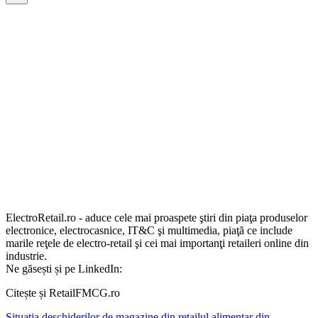
ElectroRetail.ro - aduce cele mai proaspete ştiri din piaţa produselor
electronice, electrocasnice, IT&C şi multimedia, piaţă ce include
marile reţele de electro-retail şi cei mai importanţi retaileri online din
industrie.
Ne găsești și pe LinkedIn:
Citește și RetailFMCG.ro
Situația deschiderilor de magazine din retailul alimentar din