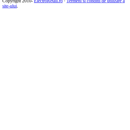
Copyright 2010-
ElectroRetail.ro
·
Termeni si conditii de utilizare a
site-ului
.