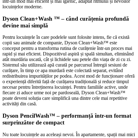
într-un mod mai eficient și mai igienic, adaptat ritmului și nevoilor
locuințelor moderne.
Dyson Clean+Wash ™ – când curățenia profundă
devine mai simplă
Pentru locuințele în care podelele sunt folosite intens, fie că există
copii sau animale de companie, Dyson Clean+Wash™ este
conceput pentru a transforma rutina de curățenie într-un proces mai
rapid și mai eficient. Dispozitivul aspiră și spală simultan, eliminând
atât murdăria uscată, cât și lichidele sau petele din viața de zi cu zi.
Sistemul său utilizează apă curată pe parcursul întregii sesiuni de
curățare, în timp ce apa murdară este colectată separat, evitând
redistribuirea impurităților pe podea. Acest mod de funcționare oferă
o experiență diferită față de curățarea tradițională și reduce timpul
necesar pentru întreținerea locuinței. Pentru familiile active, unde
fiecare zi aduce urme noi pe pardoseală, Dyson Clean+Wash™
poate deveni soluția care simplifică una dintre cele mai repetitive
activități din casă.
Dyson PencilWash™ – performanță într-un format
surprinzător de compact
Nu toate locuințele au aceleași nevoi. În apartamente, spații mai mici