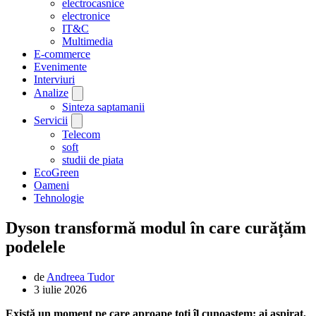
electrocasnice
electronice
IT&C
Multimedia
E-commerce
Evenimente
Interviuri
Analize
Sinteza saptamanii
Servicii
Telecom
soft
studii de piata
EcoGreen
Oameni
Tehnologie
Dyson transformă modul în care curățăm
podelele
de
Andreea Tudor
3 iulie 2026
Există un moment pe care aproape toți îl cunoaștem: ai aspirat,