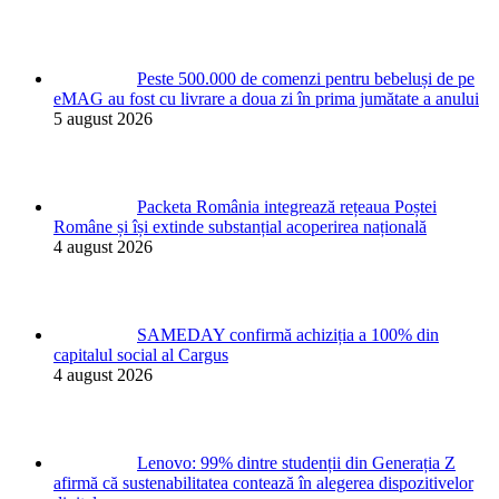
Peste 500.000 de comenzi pentru bebeluși de pe
eMAG au fost cu livrare a doua zi în prima jumătate a anului
5 august 2026
Packeta România integrează rețeaua Poștei
Române și își extinde substanțial acoperirea națională
4 august 2026
SAMEDAY confirmă achiziția a 100% din
capitalul social al Cargus
4 august 2026
Lenovo: 99% dintre studenții din Generația Z
afirmă că sustenabilitatea contează în alegerea dispozitivelor