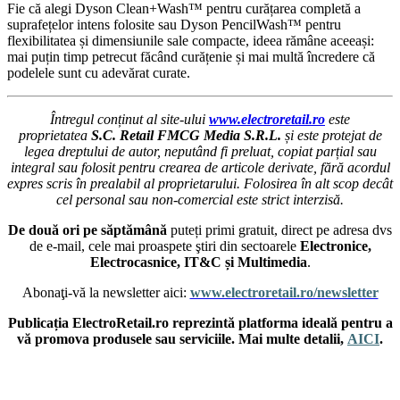
Fie că alegi Dyson Clean+Wash™ pentru curățarea completă a
suprafețelor intens folosite sau Dyson PencilWash™ pentru
flexibilitatea și dimensiunile sale compacte, ideea rămâne aceeași:
mai puțin timp petrecut făcând curățenie și mai multă încredere că
podelele sunt cu adevărat curate.
Întregul conținut al site-ului
www.electroretail.ro
este
proprietatea
S.C. Retail FMCG Media S.R.L.
și este protejat de
legea dreptului de autor, neputând fi preluat, copiat parțial sau
integral sau folosit pentru crearea de articole derivate, fără acordul
expres scris în prealabil al proprietarului. Folosirea în alt scop decât
cel personal sau non-comercial este strict interzisă.
De două ori pe săptămână
puteți primi gratuit, direct pe adresa dvs
de e-mail, cele mai proaspete ştiri din sectoarele
Electronice,
Electrocasnice, IT&C și Multimedia
.
Abonaţi-vă la newsletter aici:
www.electroretail.ro/newsletter
Publicația ElectroRetail.ro reprezintă platforma ideală pentru a
vă promova produsele sau serviciile. Mai multe detalii,
AICI
.