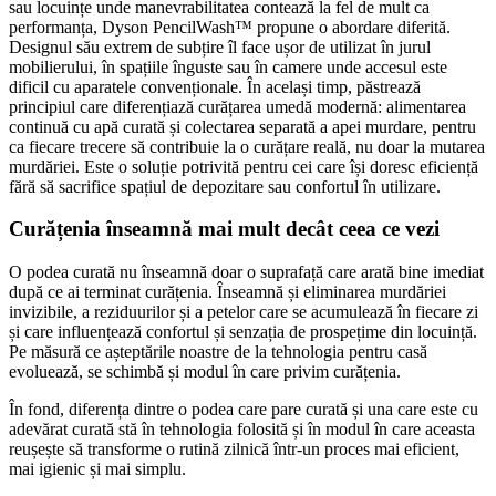
sau locuințe unde manevrabilitatea contează la fel de mult ca
performanța, Dyson PencilWash™ propune o abordare diferită.
Designul său extrem de subțire îl face ușor de utilizat în jurul
mobilierului, în spațiile înguste sau în camere unde accesul este
dificil cu aparatele convenționale. În același timp, păstrează
principiul care diferențiază curățarea umedă modernă: alimentarea
continuă cu apă curată și colectarea separată a apei murdare, pentru
ca fiecare trecere să contribuie la o curățare reală, nu doar la mutarea
murdăriei. Este o soluție potrivită pentru cei care își doresc eficiență
fără să sacrifice spațiul de depozitare sau confortul în utilizare.
Curățenia înseamnă mai mult decât ceea ce vezi
O podea curată nu înseamnă doar o suprafață care arată bine imediat
după ce ai terminat curățenia. Înseamnă și eliminarea murdăriei
invizibile, a reziduurilor și a petelor care se acumulează în fiecare zi
și care influențează confortul și senzația de prospețime din locuință.
Pe măsură ce așteptările noastre de la tehnologia pentru casă
evoluează, se schimbă și modul în care privim curățenia.
În fond, diferența dintre o podea care pare curată și una care este cu
adevărat curată stă în tehnologia folosită și în modul în care aceasta
reușește să transforme o rutină zilnică într-un proces mai eficient,
mai igienic și mai simplu.