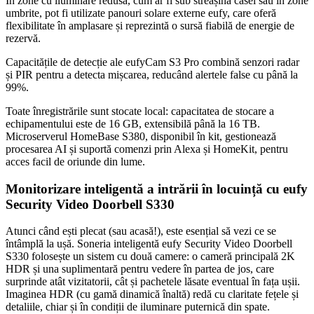
În zone cu iluminare redusă, cum ar fi sub streașina casei sau în zone
umbrite, pot fi utilizate panouri solare externe eufy, care oferă
flexibilitate în amplasare și reprezintă o sursă fiabilă de energie de
rezervă.
Capacitățile de detecție ale eufyCam S3 Pro combină senzori radar
și PIR pentru a detecta mișcarea, reducând alertele false cu până la
99%.
Toate înregistrările sunt stocate local: capacitatea de stocare a
echipamentului este de 16 GB, extensibilă până la 16 TB.
Microserverul HomeBase S380, disponibil în kit, gestionează
procesarea AI și suportă comenzi prin Alexa și HomeKit, pentru
acces facil de oriunde din lume.
Monitorizare inteligentă a intrării în locuință cu eufy
Security Video Doorbell S330
Atunci când ești plecat (sau acasă!), este esențial să vezi ce se
întâmplă la ușă. Soneria inteligentă eufy Security Video Doorbell
S330 folosește un sistem cu două camere: o cameră principală 2K
HDR și una suplimentară pentru vedere în partea de jos, care
surprinde atât vizitatorii, cât și pachetele lăsate eventual în fața ușii.
Imaginea HDR (cu gamă dinamică înaltă) redă cu claritate fețele și
detaliile, chiar și în condiții de iluminare puternică din spate.