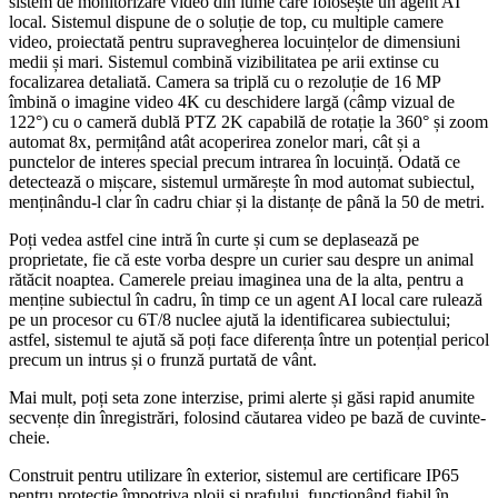
sistem de monitorizare video din lume care folosește un agent AI
local. Sistemul dispune de o soluție de top, cu multiple camere
video, proiectată pentru supravegherea locuințelor de dimensiuni
medii și mari. Sistemul combină vizibilitatea pe arii extinse cu
focalizarea detaliată. Camera sa triplă cu o rezoluție de 16 MP
îmbină o imagine video 4K cu deschidere largă (câmp vizual de
122°) cu o cameră dublă PTZ 2K capabilă de rotație la 360° și zoom
automat 8x, permițând atât acoperirea zonelor mari, cât și a
punctelor de interes special precum intrarea în locuință. Odată ce
detectează o mișcare, sistemul urmărește în mod automat subiectul,
menținându-l clar în cadru chiar și la distanțe de până la 50 de metri.
Poți vedea astfel cine intră în curte și cum se deplasează pe
proprietate, fie că este vorba despre un curier sau despre un animal
rătăcit noaptea. Camerele preiau imaginea una de la alta, pentru a
menține subiectul în cadru, în timp ce un agent AI local care rulează
pe un procesor cu 6T/8 nuclee ajută la identificarea subiectului;
astfel, sistemul te ajută să poți face diferența între un potențial pericol
precum un intrus și o frunză purtată de vânt.
Mai mult, poți seta zone interzise, primi alerte și găsi rapid anumite
secvențe din înregistrări, folosind căutarea video pe bază de cuvinte-
cheie.
Construit pentru utilizare în exterior, sistemul are certificare IP65
pentru protecție împotriva ploii și prafului, funcționând fiabil în