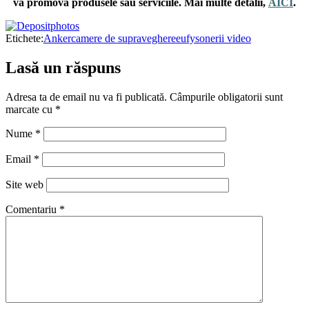
vă promova produsele sau serviciile. Mai multe detalii,
AICI
.
Etichete:
Anker
camere de supraveghere
eufy
sonerii video
Lasă un răspuns
Adresa ta de email nu va fi publicată.
Câmpurile obligatorii sunt
marcate cu
*
Nume
*
Email
*
Site web
Comentariu
*