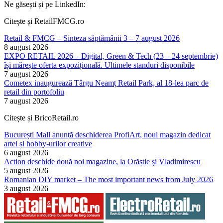
Ne găsești și pe LinkedIn:
Citește și RetailFMCG.ro
Retail & FMCG – Sinteza săptămânii 3 – 7 august 2026
8 august 2026
EXPO RETAIL 2026 – Digital, Green & Tech (23 – 24 septembrie)
își mărește oferta expozițională. Ultimele standuri disponibile
7 august 2026
Cometex inaugurează Târgu Neamț Retail Park, al 18-lea parc de
retail din portofoliu
7 august 2026
Citește și BricoRetail.ro
București Mall anunță deschiderea ProfiArt, noul magazin dedicat
artei și hobby-urilor creative
6 august 2026
Action deschide două noi magazine, la Orăștie și Vladimirescu
5 august 2026
Romanian DIY market – The most important news from July 2026
3 august 2026