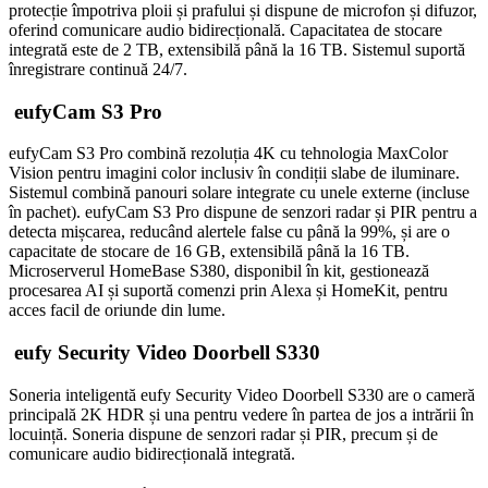
protecție împotriva ploii și prafului și dispune de microfon și difuzor,
oferind comunicare audio bidirecțională. Capacitatea de stocare
integrată este de 2 TB, extensibilă până la 16 TB. Sistemul suportă
înregistrare continuă 24/7.
eufyCam S3 Pro
eufyCam S3 Pro combină rezoluția 4K cu tehnologia MaxColor
Vision pentru imagini color inclusiv în condiții slabe de iluminare.
Sistemul combină panouri solare integrate cu unele externe (incluse
în pachet). eufyCam S3 Pro dispune de senzori radar și PIR pentru a
detecta mișcarea, reducând alertele false cu până la 99%, și are o
capacitate de stocare de 16 GB, extensibilă până la 16 TB.
Microserverul HomeBase S380, disponibil în kit, gestionează
procesarea AI și suportă comenzi prin Alexa și HomeKit, pentru
acces facil de oriunde din lume.
eufy Security Video Doorbell S330
Soneria inteligentă eufy Security Video Doorbell S330 are o cameră
principală 2K HDR și una pentru vedere în partea de jos a intrării în
locuință. Soneria dispune de senzori radar și PIR, precum și de
comunicare audio bidirecțională integrată.