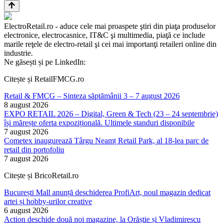
ElectroRetail.ro - aduce cele mai proaspete ştiri din piaţa produselor
electronice, electrocasnice, IT&C şi multimedia, piaţă ce include
marile reţele de electro-retail şi cei mai importanţi retaileri online din
industrie.
Ne găsești și pe LinkedIn:
Citește și RetailFMCG.ro
Retail & FMCG – Sinteza săptămânii 3 – 7 august 2026
8 august 2026
EXPO RETAIL 2026 – Digital, Green & Tech (23 – 24 septembrie)
își mărește oferta expozițională. Ultimele standuri disponibile
7 august 2026
Cometex inaugurează Târgu Neamț Retail Park, al 18-lea parc de
retail din portofoliu
7 august 2026
Citește și BricoRetail.ro
București Mall anunță deschiderea ProfiArt, noul magazin dedicat
artei și hobby-urilor creative
6 august 2026
Action deschide două noi magazine, la Orăștie și Vladimirescu