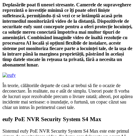
Deplasările poat fi uneori stresante. Camerele de supraveghere
reprezintă o investiție minimă ce îți poate oferi liniște
sufletească, permițându-ți să vezi ce se întâmplă acasă prin
intermediul monitorizării video de la distanță. Dispozitivele de
securitate eufy sunt concepute pentru a oferi protecție locuinței,
ca soluție mereu conectată împotriva mai multor tipuri de
amenințări. Combinând imaginile video de înaltă rezoluție cu
procesarea AI locală și opțiuni flexibile de instalare, aceste
sisteme pot monitoriza fiecare parte a locuinței tale, de la ușa de
la intrare până la marginea proprietății, păstrând în același
timp datele stocate în rețeaua ta privată, fără a necesita un
abonament lunar.
În teorie, călătoriile departe de casă ar trebui să fie o ocazie de
deconectare. În realitate, nu e atât de simplu. Uneori poate fi vorba
de lucruri ușor rezolvabile precum o livrare ratată; alteori, pot apărea
incidente mai serioase: o inundație, o furtună, un copac căzut sau
chiar un intrus în perimetrul casei tale.
eufy PoE NVR Security System S4 Max
Sistemul eufy PoE NVR Security System S4 Max este este primul