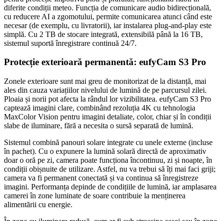
diferite condiții meteo. Funcția de comunicare audio bidirecțională,
cu reducere AI a zgomotului, permite comunicarea atunci când este
necesar (de exemplu, cu livratorii), iar instalarea plug-and-play este
simplă. Cu 2 TB de stocare integrată, extensibilă până la 16 TB,
sistemul suportă înregistrare continuă 24/7.
Protecție exterioară permanentă: eufyCam S3 Pro
Zonele exterioare sunt mai greu de monitorizat de la distanță, mai
ales din cauza variațiilor nivelului de lumină de pe parcursul zilei.
Ploaia și norii pot afecta la rândul lor vizibilitatea. eufyCam S3 Pro
captează imagini clare, combinând rezoluția 4K cu tehnologia
MaxColor Vision pentru imagini detaliate, color, chiar și în condiții
slabe de iluminare, fără a necesita o sursă separată de lumină.
Sistemul combină panouri solare integrate cu unele externe (incluse
în pachet). Cu o expunere la lumină solară directă de aproximativ
doar o oră pe zi, camera poate funcționa încontinuu, zi și noapte, în
condiții obișnuite de utilizare. Astfel, nu va trebui să îți mai faci griji;
camera va fi permanent conectată și va continua să înregistreze
imagini. Performanța depinde de condițiile de lumină, iar amplasarea
camerei în zone luminate de soare contribuie la menținerea
alimentării cu energie.