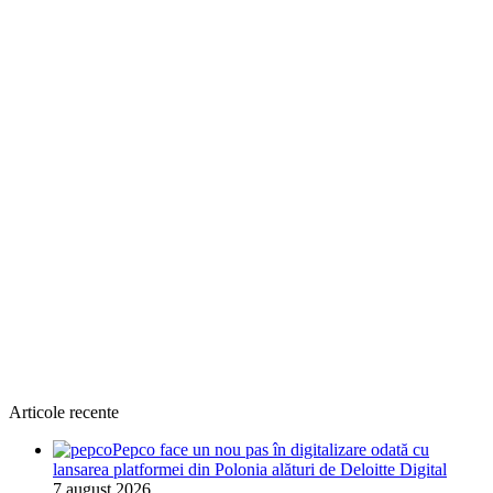
Articole recente
Pepco face un nou pas în digitalizare odată cu
lansarea platformei din Polonia alături de Deloitte Digital
7 august 2026