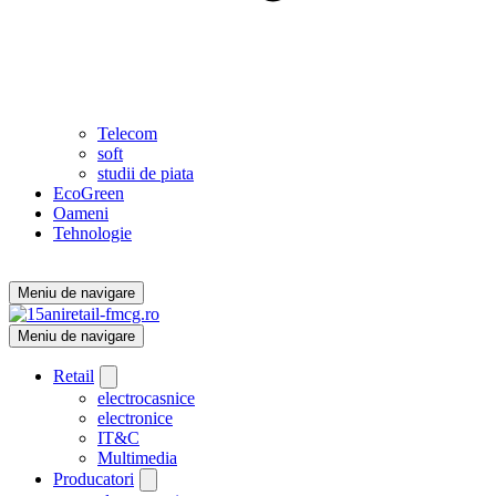
Telecom
soft
studii de piata
EcoGreen
Oameni
Tehnologie
Meniu de navigare
Meniu de navigare
Retail
electrocasnice
electronice
IT&C
Multimedia
Producatori