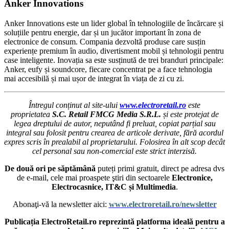
Anker Innovations
Anker Innovations este un lider global în tehnologiile de încărcare și
soluțiile pentru energie, dar și un jucător important în zona de
electronice de consum. Compania dezvoltă produse care susțin
experiențe premium în audio, divertisment mobil și tehnologii pentru
case inteligente. Inovația sa este susținută de trei branduri principale:
Anker, eufy și soundcore, fiecare concentrat pe a face tehnologia
mai accesibilă și mai ușor de integrat în viața de zi cu zi.
Întregul conținut al site-ului
www.electroretail.ro
este
proprietatea
S.C. Retail FMCG Media S.R.L.
și este protejat de
legea dreptului de autor, neputând fi preluat, copiat parțial sau
integral sau folosit pentru crearea de articole derivate, fără acordul
expres scris în prealabil al proprietarului. Folosirea în alt scop decât
cel personal sau non-comercial este strict interzisă.
De două ori pe săptămână
puteți primi gratuit, direct pe adresa dvs
de e-mail, cele mai proaspete ştiri din sectoarele
Electronice,
Electrocasnice, IT&C și Multimedia
.
Abonaţi-vă la newsletter aici:
www.electroretail.ro/newsletter
Publicația ElectroRetail.ro reprezintă platforma ideală pentru a