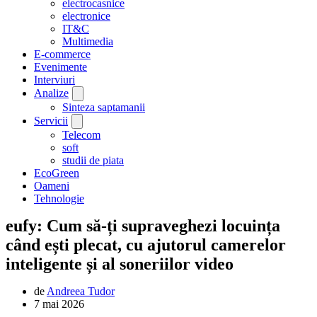
electrocasnice
electronice
IT&C
Multimedia
E-commerce
Evenimente
Interviuri
Analize
Sinteza saptamanii
Servicii
Telecom
soft
studii de piata
EcoGreen
Oameni
Tehnologie
eufy: Cum să-ți supraveghezi locuința
când ești plecat, cu ajutorul camerelor
inteligente și al soneriilor video
de
Andreea Tudor
7 mai 2026