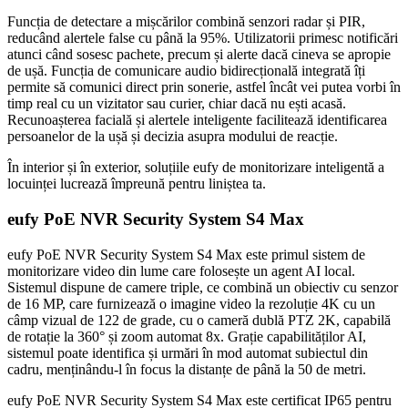
Funcția de detectare a mișcărilor combină senzori radar și PIR,
reducând alertele false cu până la 95%. Utilizatorii primesc notificări
atunci când sosesc pachete, precum și alerte dacă cineva se apropie
de ușă. Funcția de comunicare audio bidirecțională integrată îți
permite să comunici direct prin sonerie, astfel încât vei putea vorbi în
timp real cu un vizitator sau curier, chiar dacă nu ești acasă.
Recunoașterea facială și alertele inteligente facilitează identificarea
persoanelor de la ușă și decizia asupra modului de reacție.
În interior și în exterior, soluțiile eufy de monitorizare inteligentă a
locuinței lucrează împreună pentru liniștea ta.
eufy PoE NVR Security System S4 Max
eufy PoE NVR Security System S4 Max este primul sistem de
monitorizare video din lume care folosește un agent AI local.
Sistemul dispune de camere triple, ce combină un obiectiv cu senzor
de 16 MP, care furnizează o imagine video la rezoluție 4K cu un
câmp vizual de 122 de grade, cu o cameră dublă PTZ 2K, capabilă
de rotație la 360° și zoom automat 8x. Grație capabilităților AI,
sistemul poate identifica și urmări în mod automat subiectul din
cadru, menținându-l în focus la distanțe de până la 50 de metri.
eufy PoE NVR Security System S4 Max este certificat IP65 pentru