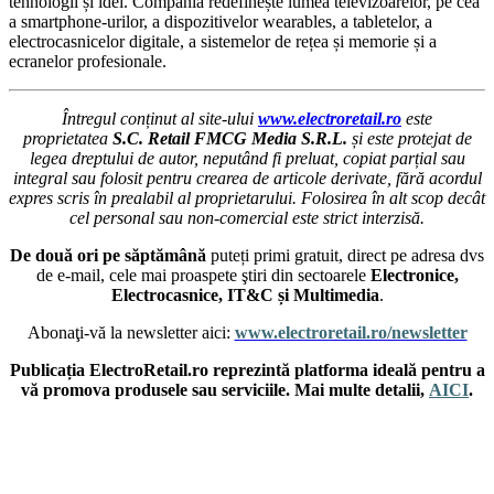
tehnologii și idei. Compania redefinește lumea televizoarelor, pe cea
a smartphone-urilor, a dispozitivelor wearables, a tabletelor, a
electrocasnicelor digitale, a sistemelor de rețea și memorie și a
ecranelor profesionale.
Întregul conținut al site-ului
www.electroretail.ro
este
proprietatea
S.C. Retail FMCG Media S.R.L.
și este protejat de
legea dreptului de autor, neputând fi preluat, copiat parțial sau
integral sau folosit pentru crearea de articole derivate, fără acordul
expres scris în prealabil al proprietarului. Folosirea în alt scop decât
cel personal sau non-comercial este strict interzisă.
De două ori pe săptămână
puteți primi gratuit, direct pe adresa dvs
de e-mail, cele mai proaspete ştiri din sectoarele
Electronice,
Electrocasnice, IT&C și Multimedia
.
Abonaţi-vă la newsletter aici:
www.electroretail.ro/newsletter
Publicația ElectroRetail.ro reprezintă platforma ideală pentru a
vă promova produsele sau serviciile. Mai multe detalii,
AICI
.