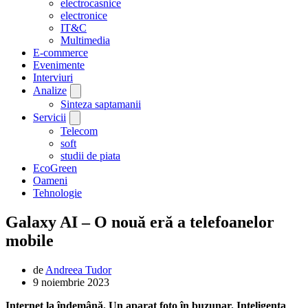
electrocasnice
electronice
IT&C
Multimedia
E-commerce
Evenimente
Interviuri
Analize
Sinteza saptamanii
Servicii
Telecom
soft
studii de piata
EcoGreen
Oameni
Tehnologie
Galaxy AI – O nouă eră a telefoanelor
mobile
de
Andreea Tudor
9 noiembrie 2023
Internet la îndemână. Un aparat foto în buzunar. Inteligența