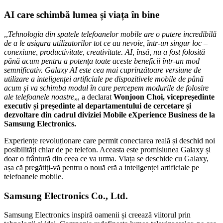
AI care schimbă lumea și viața în bine
,,
Tehnologia din spatele telefoanelor mobile are o putere incredibilă
de a le asigura utilizatorilor tot ce au nevoie, într-un singur loc –
conexiune, productivitate, creativitate. AI, însă, nu a fost folosită
până acum pentru a potența toate aceste beneficii într-un mod
semnificativ. Galaxy AI este cea mai cuprinzătoare versiune de
utilizare a inteligenței artificiale pe dispozitivele mobile de până
acum și va schimba modul în care percepem modurile de folosire
ale telefoanele noastre
„, a declarat
Wonjoon Choi, vicepreședinte
executiv și președinte al departamentului de cercetare și
dezvoltare din cadrul diviziei Mobile eXperience Business de la
Samsung Electronics.
Experiențe revoluționare care permit conectarea reală și deschid noi
posibilități chiar de pe telefon. Aceasta este promisiunea Galaxy și
doar o frântură din ceea ce va urma. Viața se deschide cu Galaxy,
așa că pregătiți-vă pentru o nouă eră a inteligenței artificiale pe
telefoanele mobile.
Samsung Electronics Co., Ltd.
Samsung Electronics inspiră oamenii și creează viitorul prin