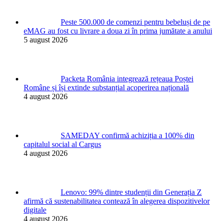
Peste 500.000 de comenzi pentru bebeluși de pe
eMAG au fost cu livrare a doua zi în prima jumătate a anului
5 august 2026
Packeta România integrează rețeaua Poștei
Române și își extinde substanțial acoperirea națională
4 august 2026
SAMEDAY confirmă achiziția a 100% din
capitalul social al Cargus
4 august 2026
Lenovo: 99% dintre studenții din Generația Z
afirmă că sustenabilitatea contează în alegerea dispozitivelor
digitale
4 august 2026