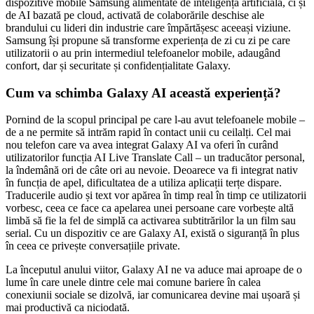
dispozitive mobile Samsung alimentate de inteligența artificială, ci și
de AI bazată pe cloud, activată de colaborările deschise ale
brandului cu lideri din industrie care împărtășesc aceeași viziune.
Samsung își propune să transforme experiența de zi cu zi pe care
utilizatorii o au prin intermediul telefoanelor mobile, adaugând
confort, dar și securitate și confidențialitate Galaxy.
Cum va schimba Galaxy AI această experiență?
Pornind de la scopul principal pe care l-au avut telefoanele mobile –
de a ne permite să intrăm rapid în contact unii cu ceilalți. Cel mai
nou telefon care va avea integrat Galaxy AI va oferi în curând
utilizatorilor funcția AI Live Translate Call – un traducător personal,
la îndemână ori de câte ori au nevoie. Deoarece va fi integrat nativ
în funcția de apel, dificultatea de a utiliza aplicații terțe dispare.
Traducerile audio și text vor apărea în timp real în timp ce utilizatorii
vorbesc, ceea ce face ca apelarea unei persoane care vorbește altă
limbă să fie la fel de simplă ca activarea subtitrărilor la un film sau
serial. Cu un dispozitiv ce are Galaxy AI, există o siguranță în plus
în ceea ce privește conversațiile private.
La începutul anului viitor, Galaxy AI ne va aduce mai aproape de o
lume în care unele dintre cele mai comune bariere în calea
conexiunii sociale se dizolvă, iar comunicarea devine mai ușoară și
mai productivă ca niciodată.