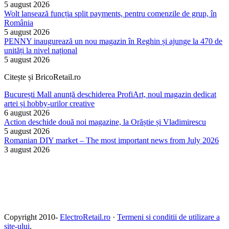
5 august 2026
Wolt lansează funcția split payments, pentru comenzile de grup, în
România
5 august 2026
PENNY inaugurează un nou magazin în Reghin și ajunge la 470 de
unități la nivel național
5 august 2026
Citește și BricoRetail.ro
București Mall anunță deschiderea ProfiArt, noul magazin dedicat
artei și hobby-urilor creative
6 august 2026
Action deschide două noi magazine, la Orăștie și Vladimirescu
5 august 2026
Romanian DIY market – The most important news from July 2026
3 august 2026
Copyright 2010-
ElectroRetail.ro
·
Termeni si conditii de utilizare a
site-ului
.