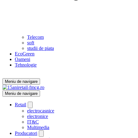
Telecom
soft
studii de piata
EcoGreen
Oameni
Tehnologie
Meniu de navigare
Meniu de navigare
Retail
electrocasnice
electronice
IT&C
Multimedia
Producatori