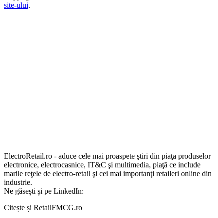
site-ului
.
ElectroRetail.ro - aduce cele mai proaspete ştiri din piaţa produselor
electronice, electrocasnice, IT&C şi multimedia, piaţă ce include
marile reţele de electro-retail şi cei mai importanţi retaileri online din
industrie.
Ne găsești și pe LinkedIn:
Citește și RetailFMCG.ro