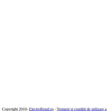
Copyright 2010-
ElectroRetail.ro
·
Termeni si conditii de utilizare a