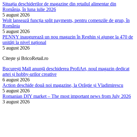
Situația deschiderilor de magazine din retailul alimentar din
România, în luna iulie 2026
5 august 2026
Wolt lansează funcția split payments, pentru comenzile de grup, în
România
5 august 2026
PENNY inaugurează un nou magazin în Reghin și ajunge la 470 de
unități la nivel național
5 august 2026
Citește și BricoRetail.ro
București Mall anunță deschiderea ProfiArt, noul magazin dedicat
artei și hobby-urilor creative
6 august 2026
Action deschide două noi magazine, la Orăștie și Vladimirescu
5 august 2026
Romanian DIY market – The most important news from July 2026
3 august 2026