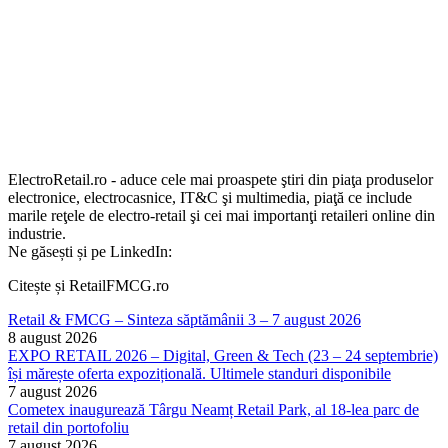
ElectroRetail.ro - aduce cele mai proaspete ştiri din piaţa produselor
electronice, electrocasnice, IT&C şi multimedia, piaţă ce include
marile reţele de electro-retail şi cei mai importanţi retaileri online din
industrie.
Ne găsești și pe LinkedIn:
Citește și RetailFMCG.ro
Retail & FMCG – Sinteza săptămânii 3 – 7 august 2026
8 august 2026
EXPO RETAIL 2026 – Digital, Green & Tech (23 – 24 septembrie)
își mărește oferta expozițională. Ultimele standuri disponibile
7 august 2026
Cometex inaugurează Târgu Neamț Retail Park, al 18-lea parc de
retail din portofoliu
7 august 2026