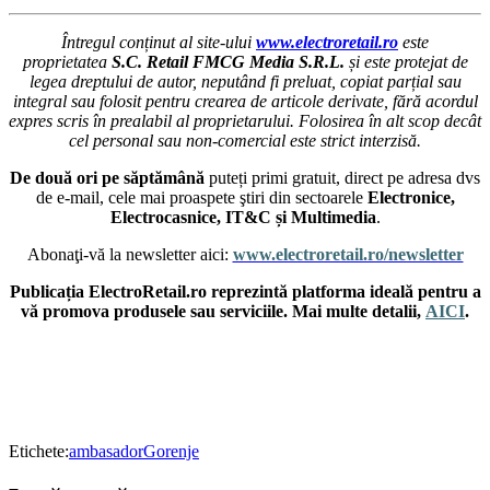
Întregul conținut al site-ului
www.electroretail.ro
este
proprietatea
S.C. Retail FMCG Media S.R.L.
și este protejat de
legea dreptului de autor, neputând fi preluat, copiat parțial sau
integral sau folosit pentru crearea de articole derivate, fără acordul
expres scris în prealabil al proprietarului. Folosirea în alt scop decât
cel personal sau non-comercial este strict interzisă.
De două ori pe săptămână
puteți primi gratuit, direct pe adresa dvs
de e-mail, cele mai proaspete ştiri din sectoarele
Electronice,
Electrocasnice, IT&C și Multimedia
.
Abonaţi-vă la newsletter aici:
www.electroretail.ro/newsletter
Publicația ElectroRetail.ro reprezintă platforma ideală pentru a
vă promova produsele sau serviciile. Mai multe detalii,
AICI
.
Etichete:
ambasador
Gorenje