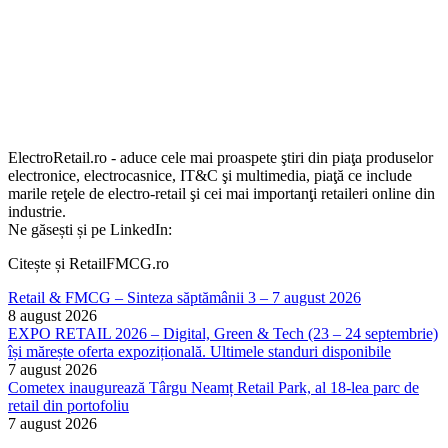
ElectroRetail.ro - aduce cele mai proaspete ştiri din piaţa produselor
electronice, electrocasnice, IT&C şi multimedia, piaţă ce include
marile reţele de electro-retail şi cei mai importanţi retaileri online din
industrie.
Ne găsești și pe LinkedIn:
Citește și RetailFMCG.ro
Retail & FMCG – Sinteza săptămânii 3 – 7 august 2026
8 august 2026
EXPO RETAIL 2026 – Digital, Green & Tech (23 – 24 septembrie)
își mărește oferta expozițională. Ultimele standuri disponibile
7 august 2026
Cometex inaugurează Târgu Neamț Retail Park, al 18-lea parc de
retail din portofoliu
7 august 2026