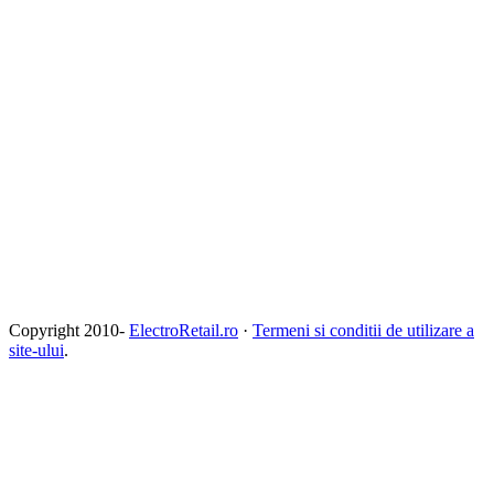
Copyright 2010-
ElectroRetail.ro
·
Termeni si conditii de utilizare a
site-ului
.