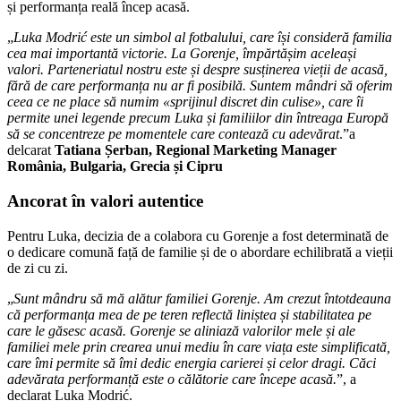
și performanța reală încep acasă.
„
Luka Modrić este un simbol al fotbalului, care își consideră familia
cea mai importantă victorie. La Gorenje, împărtășim aceleași
valori. Parteneriatul nostru este și despre susținerea vieții de acasă,
fără de care performanța nu ar fi posibilă. Suntem mândri să oferim
ceea ce ne place să numim «sprijinul discret din culise», care îi
permite unei legende precum Luka și familiilor din întreaga Europă
să se concentreze pe momentele care contează cu adevărat
.”a
delcarat
Tatiana Șerban, Regional Marketing Manager
România, Bulgaria, Grecia și Cipru
Ancorat în valori autentice
Pentru Luka, decizia de a colabora cu Gorenje a fost determinată de
o dedicare comună față de familie și de o abordare echilibrată a vieții
de zi cu zi.
„
Sunt mândru să mă alătur familiei Gorenje. Am crezut întotdeauna
că performanța mea de pe teren reflectă liniștea și stabilitatea pe
care le găsesc acasă. Gorenje se aliniază valorilor mele și ale
familiei mele prin crearea unui mediu în care viața este simplificată,
care îmi permite să îmi dedic energia carierei și celor dragi. Căci
adevărata performanță este o călătorie care începe acasă.
”, a
declarat Luka Modrić.