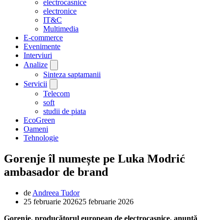
electrocasnice
electronice
IT&C
Multimedia
E-commerce
Evenimente
Interviuri
Analize
Sinteza saptamanii
Servicii
Telecom
soft
studii de piata
EcoGreen
Oameni
Tehnologie
Gorenje îl numește pe Luka Modrić
ambasador de brand
de
Andreea Tudor
25 februarie 2026
25 februarie 2026
Gorenje, producătorul european de electrocasnice, anunță