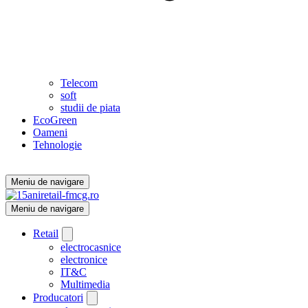
Telecom
soft
studii de piata
EcoGreen
Oameni
Tehnologie
Meniu de navigare
Meniu de navigare
Retail
electrocasnice
electronice
IT&C
Multimedia
Producatori