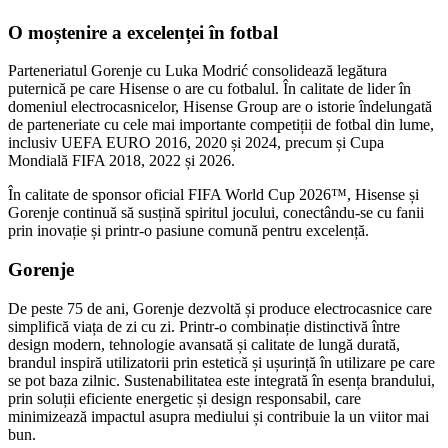
O moștenire a excelenței în fotbal
Parteneriatul Gorenje cu Luka Modrić consolidează legătura
puternică pe care Hisense o are cu fotbalul. În calitate de lider în
domeniul electrocasnicelor, Hisense Group are o istorie îndelungată
de parteneriate cu cele mai importante competiții de fotbal din lume,
inclusiv UEFA EURO 2016, 2020 și 2024, precum și Cupa
Mondială FIFA 2018, 2022 și 2026.
În calitate de sponsor oficial FIFA World Cup 2026™, Hisense și
Gorenje continuă să susțină spiritul jocului, conectându-se cu fanii
prin inovație și printr-o pasiune comună pentru excelență.
Gorenje
De peste 75 de ani, Gorenje dezvoltă și produce electrocasnice care
simplifică viața de zi cu zi. Printr-o combinație distinctivă între
design modern, tehnologie avansată și calitate de lungă durată,
brandul inspiră utilizatorii prin estetică și ușurință în utilizare pe care
se pot baza zilnic. Sustenabilitatea este integrată în esența brandului,
prin soluții eficiente energetic și design responsabil, care
minimizează impactul asupra mediului și contribuie la un viitor mai
bun.