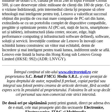
miliarde de dolari US, clasată pe locul 248 în topul Fortune Global
500, și care deservește zilnic milioane de clienți din 180 de piețe. Cu
o viziune îndrăzneață, prin intermediul căreia își propune să ofere
tehnologii mai inteligente pentru toți, Lenovo a valorificat succesul
obținut din poziția de cea mai mare companie de PC-uri din lume,
extinzându-se cu un portofoliu complet de dispozitive compatibile,
pregătite și optimizate pentru AI (PC-uri, stații de lucru, smartphone-
uri și tablete), infrastructură (data center, stocare, edge, high
performance computing și infrastructură software defined), software,
soluții și servicii. Investițiile continue ale Lenovo în inovații care
schimbă lumea construiesc un viitor mai echitabil, demn de
încredere și mai inteligent pentru toată lumea, indiferent unde se află.
Lenovo este listată la bursa din Hong Kong sub Lenovo Group
Limited (HKSE: 992) (ADR: LNVGY).
Întregul conținut al site-ului
www.electroretail.ro
este
proprietatea
S.C. Retail FMCG Media S.R.L.
și este protejat de
legea dreptului de autor, neputând fi preluat, copiat parțial sau
integral sau folosit pentru crearea de articole derivate, fără acordul
expres scris în prealabil al proprietarului. Folosirea în alt scop decât
cel personal sau non-comercial este strict interzisă.
De două ori pe săptămână
puteți primi gratuit, direct pe adresa dvs
de e-mail, cele mai proaspete ştiri din sectoarele
Electronice,
Electrocasnice, IT&C și Multimedia
.