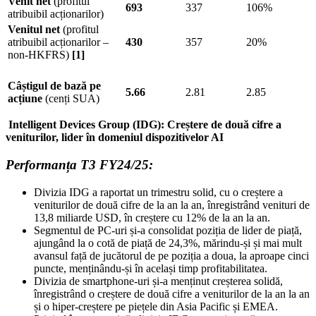
Venit net
(profitul
693
337
106%
atribuibil acționarilor)
Venitul net
(profitul
atribuibil acționarilor –
430
357
20%
non-HKFRS)
[1]
Câștigul de bază pe
5.66
2.81
2.85
acțiune
(cenți SUA)
Intelligent Devices Group (IDG): Creștere de două cifre a
veniturilor, lider în domeniul dispozitivelor AI
Performanța T3 FY24/25:
Divizia IDG a raportat un trimestru solid, cu o creștere a
veniturilor de două cifre de la an la an, înregistrând venituri de
13,8 miliarde USD, în creștere cu 12% de la an la an.
Segmentul de PC-uri și-a consolidat poziția de lider de piață,
ajungând la o cotă de piață de 24,3%, mărindu-și și mai mult
avansul față de jucătorul de pe poziția a doua, la aproape cinci
puncte, menținându-și în același timp profitabilitatea.
Divizia de smartphone-uri și-a menținut creșterea solidă,
înregistrând o creștere de două cifre a veniturilor de la an la an
și o hiper-creștere pe piețele din Asia Pacific și EMEA.