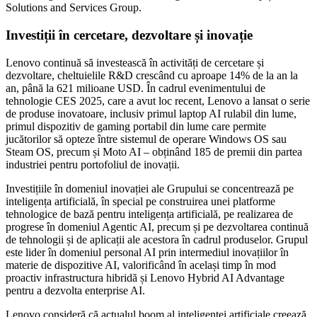
Solutions and Services Group.
Investiții în cercetare, dezvoltare și inovație
Lenovo continuă să investească în activități de cercetare și
dezvoltare, cheltuielile R&D crescând cu aproape 14% de la an la
an, până la 621 milioane USD. În cadrul evenimentului de
tehnologie CES 2025, care a avut loc recent, Lenovo a lansat o serie
de produse inovatoare, inclusiv primul laptop AI rulabil din lume,
primul dispozitiv de gaming portabil din lume care permite
jucătorilor să opteze între sistemul de operare Windows OS sau
Steam OS, precum și Moto AI – obținând 185 de premii din partea
industriei pentru portofoliul de inovații.
Investițiile în domeniul inovației ale Grupului se concentrează pe
inteligența artificială, în special pe construirea unei platforme
tehnologice de bază pentru inteligența artificială, pe realizarea de
progrese în domeniul Agentic AI, precum și pe dezvoltarea continuă
de tehnologii și de aplicații ale acestora în cadrul produselor. Grupul
este lider în domeniul personal AI prin intermediul inovațiilor în
materie de dispozitive AI, valorificând în același timp în mod
proactiv infrastructura hibridă și Lenovo Hybrid AI Advantage
pentru a dezvolta enterprise AI.
Lenovo consideră că actualul boom al inteligenței artificiale creează