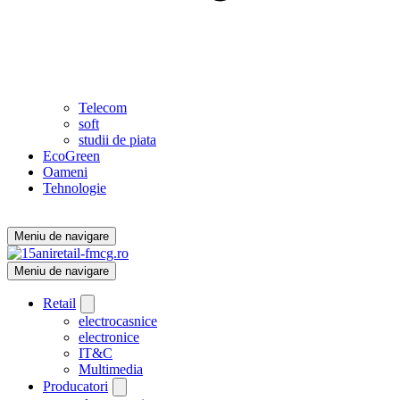
Telecom
soft
studii de piata
EcoGreen
Oameni
Tehnologie
Meniu de navigare
Meniu de navigare
Retail
electrocasnice
electronice
IT&C
Multimedia
Producatori