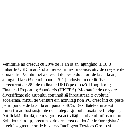
Veniturile au crescut cu 20% de la an la an, ajungând la 18,8
miliarde USD, marcând al treilea trimestru consecutiv de creștere de
două cifre. Venitul net a crescut de peste două ori de la an la an,
ajungând la 693 de milioane USD (inclusiv un credit fiscal
nerecurent de 282 de milioane USD) pe o bază Hong Kong
Financial Reporting Standards (HKFRS). Motoarele de creștere
diversificate ale grupului continuă să înregistreze o evoluție
accelerată, mixul de venituri din activități non-PC crescând cu peste
patru puncte de la an la an, până la 46%. Rezultatele din acest
trimestru au fost susținute de strategia grupului axată pe Inteligența
Artificială hibridă, de revigorarea activității la nivelul Infrastructure
Solutions Group, precum și de creșterea de două cifre înregistrată la
nivelul segmentelor de business Intelligent Devices Group și