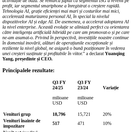
activitățile de bază. Se remarcă faptul că segmentul ISG a revenit pe
profit, iar segmentul smartphone a înregistrat o creștere rapidă.
Tehnologia AI, grație eficienței mai mari și costurilor mai mici,
accelerează maturizarea personal AI, în special la nivelul
dispozitivelor AI și edge AI. De asemenea, a accelerat adoptarea AI
la nivel enterprise. Această evoluție se aliniază perfect cu orientarea
către inteligența artificială hibridă pe care am promovat-o și pe care
ne-am asumat-o. Privind în perspectivă, investițiile noastre continue
în domeniul inovării, alături de operațiunile excepționale și
reziliente la nivel global, ne asigură o bună poziționare în vederea
unei creșteri susținute și profitabile în viitor.
” a declarat
Yuanqing
Yang, președinte și CEO.
Principalele rezultate:
Q3 FY
Q3 FY
24/25
23/24
Variație
milioane
milioane
USD
USD
Venituri grup
18,796
15,721
20%
Venituri înainte de
517
471
10%
impozitare