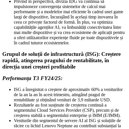
Privind în perspectivă, divizia IDG va continua să
impulsioneze convergența sistemelor de calcul mai
performante și a modelelor mai eficiente în cadrul unei game
largi de dispozitive, încurajând în același timp inovarea în
ceea ce privește factorul de formă. În plus, va optimiza
capabilitățile agenților AI, va îmbunătăți conectivitatea între
mai multe dispozitive și va crea ecosisteme de aplicații pentru
a oferi utilizatorilor experiențe fluide pe toate dispozitivele și
în cadrul tuturor ecosistemelor.
Grupul de soluții de infrastructură (ISG):
Creștere
rapidă, atingerea pragului de rentabilitate, în
direcția unei creșteri profitabile
Performanța T3 FY24/25:
ISG a înregistrat o creștere de aproximativ 60% a veniturilor
de la an la an în acest trimestru, atingând pragul de
rentabilitate și obținând venituri de 3,9 miliarde USD.
Rezultatele au fost susținute de creșterea continuă a
segmentului Cloud Services Provider (CSP), precum și de
creșterea stabilă a segmentului enterprise și IMM (E/IMM).
Veniturile din segmentul de servere AI al ISG și soluțiile de
răcire cu lichid Lenovo Neptune au contribuit substanțial la