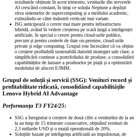
rezultatele obținute în acest trimestru, veniturile din serverele
AI crescând constant, în timp ce soluția Neptune a depășit
sfera sistemelor de supercomputing și a mediului academic,
extinzându-se către industrii verticale mai variate.
ISG anticipează o cerere mai mare pentru infrastructura
hibridă, având în vedere creșterea pe scară largă a inteligenței
artificiale, în special o cerere pentru cloud-urile publice,
precum și pentru centrele de date on-premise, cloud-urile
private și edge computing. Grupul este încrezător că va obține
o creștere profitabilă sustenabilă datorită strategiei sale clare, a
simplificării continue a portofoliului de produse, a consolidării
capabilităților de lansare a produselor pe piață și a optimizării
modelului de afaceri E/IMM.
Grupul de soluții și servicii (SSG):
Venituri record și
profitabilitate ridicată, consolidând capabilitățile
Lenovo Hybrid AI Advantage
Performanța T3 FY24/25:
SSG a înregistrat o creștere de două cifre a veniturilor de la an
la an timp de 15 trimestre consecutive, obținând venituri de
2,3 miliarde USD și o marjă operațională de 20%.
Soluțiile bazate pe inteligența artificială au impulsionat, de