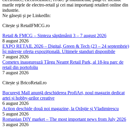
marile reţele de electro-retail şi cei mai importanţi retaileri online din
industrie.
Ne găsești și pe LinkedIn:
Citește și RetailFMCG.ro
Retail & FMCG – Sinteza săptămânii 3 – 7 august 2026
8 august 2026
EXPO RETAIL 2026 – Digital, Green & Tech (23 – 24 septembrie)
își mărește oferta expozițională. Ultimele standuri disponibile
7 august 2026
Cometex inaugurează Târgu Neamț Retail Park, al 18-lea parc de
retail din portofoliu
7 august 2026
Citește și BricoRetail.ro
București Mall anunță deschiderea ProfiArt, noul magazin dedicat
artei și hobby-urilor creative
6 august 2026
Action deschide două noi magazine, la Orăștie și Vladimirescu
5 august 2026
Romanian DIY market – The most important news from July 2026
3 august 2026