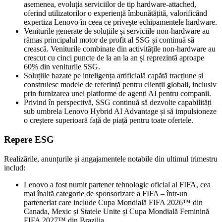
asemenea, evoluția serviciilor de tip hardware-attached,
oferind utilizatorilor o experiență îmbunătățită, valorificând
expertiza Lenovo în ceea ce privește echipamentele hardware.
Veniturile generate de soluțiile și serviciile non-hardware au
rămas principalul motor de profit al SSG și continuă să
crească. Veniturile combinate din activitățile non-hardware au
crescut cu cinci puncte de la an la an și reprezintă aproape
60% din veniturile SSG.
Soluțiile bazate pe inteligența artificială capătă tracțiune și
construiesc modele de referință pentru clienții globali, inclusiv
prin furnizarea unei platforme de agenți AI pentru companii.
Privind în perspectivă, SSG continuă să dezvolte capabilități
sub umbrela Lenovo Hybrid AI Advantage și să impulsioneze
o creștere superioară față de piață pentru toate ofertele.
Repere ESG
Realizările, anunțurile și angajamentele notabile din ultimul trimestru
includ:
Lenovo a fost numit partener tehnologic oficial al FIFA, cea
mai înaltă categorie de sponsorizare a FIFA – într-un
parteneriat care include Cupa Mondială FIFA 2026™ din
Canada, Mexic și Statele Unite și Cupa Mondială Feminină
FIFA 2027™ din Brazilia.