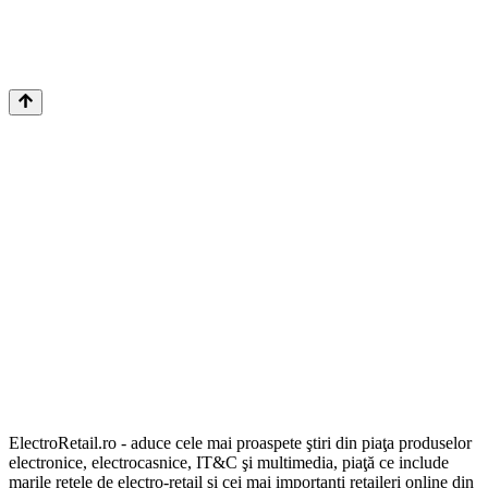
ElectroRetail.ro - aduce cele mai proaspete ştiri din piaţa produselor
electronice, electrocasnice, IT&C şi multimedia, piaţă ce include
marile reţele de electro-retail şi cei mai importanţi retaileri online din