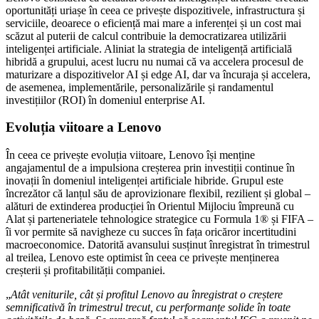
oportunități uriașe în ceea ce privește dispozitivele, infrastructura și
serviciile, deoarece o eficiență mai mare a inferenței și un cost mai
scăzut al puterii de calcul contribuie la democratizarea utilizării
inteligenței artificiale. Aliniat la strategia de inteligență artificială
hibridă a grupului, acest lucru nu numai că va accelera procesul de
maturizare a dispozitivelor AI și edge AI, dar va încuraja și accelera,
de asemenea, implementările, personalizările și randamentul
investițiilor (ROI) în domeniul enterprise AI.
Evoluția viitoare a Lenovo
În ceea ce privește evoluția viitoare, Lenovo își menține
angajamentul de a impulsiona creșterea prin investiții continue în
inovații în domeniul inteligenței artificiale hibride. Grupul este
încrezător că lanțul său de aprovizionare flexibil, rezilient și global –
alături de extinderea producției în Orientul Mijlociu împreună cu
Alat și parteneriatele tehnologice strategice cu Formula 1® și FIFA –
îi vor permite să navigheze cu succes în fața oricăror incertitudini
macroeconomice. Datorită avansului susținut înregistrat în trimestrul
al treilea, Lenovo este optimist în ceea ce privește menținerea
creșterii și profitabilității companiei.
„
Atât veniturile, cât și profitul Lenovo au înregistrat o creștere
semnificativă în trimestrul trecut, cu performanțe solide în toate