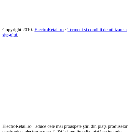
Copyright 2010-
ElectroRetail.ro
·
Termeni si conditii de utilizare a
site-ului
.
ElectroRetail.ro - aduce cele mai proaspete ştiri din piaţa produselor
electronice, electrocasnice, IT&C şi multimedia, piaţă ce include