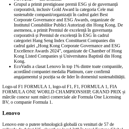
Grupul a primit prestigioase premii ESG și de guvernanță
corporativă, inclusiv Gold Award la categoria Cele mai
sustenabile companii/organizații în cadrul galei Best
Corporate Governance and ESG Awards, organizate de
Institutul Contabililor Publici Autorizați din Hong Kong. De
asemenea, a primit Premiul de excelență în guvernanța
corporativă și Premiul de excelență în ESG în cadrul
categoriei Hang Seng Index Constituent Companies din
cadrul galei „Hong Kong Corporate Governance and ESG
Excellence Awards 2024”, organizate de Chamber of Hong
Kong Listed Companies și Universitatea Baptistă din Hong
Kong.
EcoVadis a clasat Lenovo în top 1% dintre toate companiile,
acordând companiei medalia Platinum, care confirmă
angajamentul și poziția sa de lider în domeniul sustenabilității.
Logo-ul F1 FORMULA 1, logo-ul F1, F1, FORMULA 1, FIA
FORMULA ONE WORLD CHAMPIONSHIP, GRAND PRIX și
mărcile conexe sunt mărci comerciale ale Formula One Licensing
BV, o companie Formula 1.
Lenovo
Lenovo este o putere tehnologică globală cu venituri de 57 de