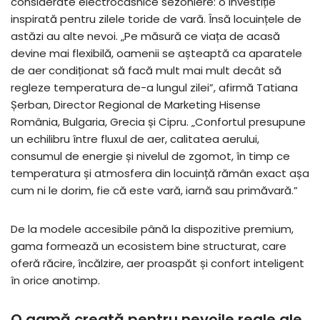
considerate electrocasnice sezoniere: o investiție
inspirată pentru zilele toride de vară. Însă locuințele de
astăzi au alte nevoi. „Pe măsură ce viața de acasă
devine mai flexibilă, oamenii se așteaptă ca aparatele
de aer condiționat să facă mult mai mult decât să
regleze temperatura de-a lungul zilei”, afirmă Tatiana
Șerban, Director Regional de Marketing Hisense
România, Bulgaria, Grecia și Cipru. „Confortul presupune
un echilibru între fluxul de aer, calitatea aerului,
consumul de energie și nivelul de zgomot, în timp ce
temperatura și atmosfera din locuință rămân exact așa
cum ni le dorim, fie că este vară, iarnă sau primăvară.”
De la modele accesibile până la dispozitive premium,
gama formează un ecosistem bine structurat, care
oferă răcire, încălzire, aer proaspăt și confort inteligent
în orice anotimp.
O gamă creată pentru nevoile reale ale