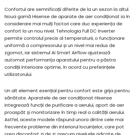
Confortul are semnificații diferite de la un sezon la altul.
Noua gamă Hisense de aparate de aer condiționat ia în
considerare mai mulți factori care duc experiența de
confort la un nou nivel. Tehnologia Full DC Inverter
permite controlul precis al temperaturii, o funcționare
uniformă a compresorului și un nivel mai redus de
zgomot, iar sistemul AI Smart Airflow ajustează
automat performanța aparatului pentru a păstra
condiții interioare optime, în acord cu preferințele
utilizatorului.
Un alt element esențial pentru confort este grija pentru
sănătate. Aparatele de aer condiționat Hisense
integrează funcții de purificare a aerului, aport de aer
proaspăt și monitorizare în timp real a calității aerului.
Astfel, aceste modele răspund unora dintre cele mai
frecvente probleme din interiorul locuințelor, care pot
crea disconfort zi de zi, precum nivelurile ridicate de