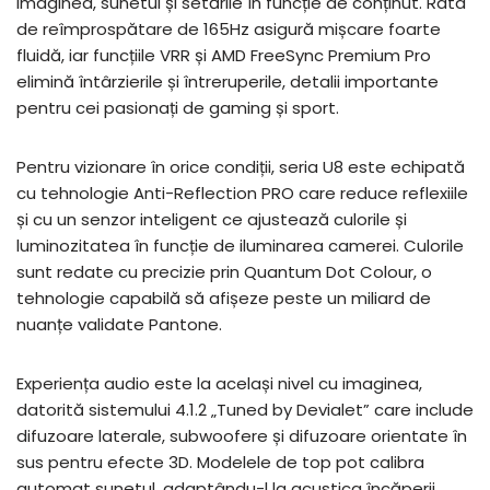
imaginea, sunetul și setările în funcție de conținut. Rata
de reîmprospătare de 165Hz asigură mișcare foarte
fluidă, iar funcțiile VRR și AMD FreeSync Premium Pro
elimină întârzierile și întreruperile, detalii importante
pentru cei pasionați de gaming și sport.
Pentru vizionare în orice condiții, seria U8 este echipată
cu tehnologie Anti-Reflection PRO care reduce reflexiile
și cu un senzor inteligent ce ajustează culorile și
luminozitatea în funcție de iluminarea camerei. Culorile
sunt redate cu precizie prin Quantum Dot Colour, o
tehnologie capabilă să afișeze peste un miliard de
nuanțe validate Pantone.
Experiența audio este la același nivel cu imaginea,
datorită sistemului 4.1.2 „Tuned by Devialet” care include
difuzoare laterale, subwoofere și difuzoare orientate în
sus pentru efecte 3D. Modelele de top pot calibra
automat sunetul, adaptându-l la acustica încăperii.