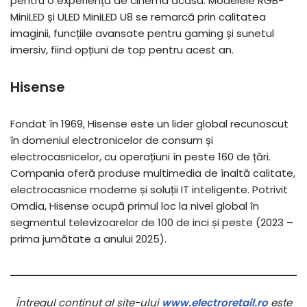
pentru o experiență de cinema acasă. Modelele RGB-
MiniLED și ULED MiniLED U8 se remarcă prin calitatea
imaginii, funcțiile avansate pentru gaming și sunetul
imersiv, fiind opțiuni de top pentru acest an.
Hisense
Fondat în 1969, Hisense este un lider global recunoscut
în domeniul electronicelor de consum și
electrocasnicelor, cu operațiuni în peste 160 de țări.
Compania oferă produse multimedia de înaltă calitate,
electrocasnice moderne și soluții IT inteligente. Potrivit
Omdia, Hisense ocupă primul loc la nivel global în
segmentul televizoarelor de 100 de inci și peste (2023 –
prima jumătate a anului 2025).
Întregul conținut al site-ului
www.electroretail.ro
este