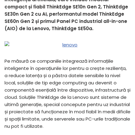
compact și fiabil ThinkEdge SE10n Gen 2, ThinkEdge
SE30n Gen 2 cu AI, performantul model ThinkEdge
SE60n Gen 2 și primul Panel PC industrial all-in-one
(AIO) de la Lenovo, ThinkEdge SE50a.
Pe măsură ce companiile integrează informațiile
inteligente în operațiunile lor pentru a crește reziliența,
a reduce latența și a păstra datele sensibile la nivel
local, soluțiile de tip edge computing au devenit o
componentă esențială între dispozitive, infrastructură și
cloud. Soluțiile ThinkEdge de la Lenovo sunt sisteme de
ultimă generație, special concepute pentru uz industrial
și proiectate să funcționeze în mod fiabil în medii dificile
și spații limitate, unde serverele sau PC-urile tradiționale
nu pot fi utilizate.