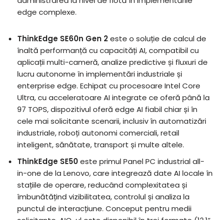
administrarea la nivel de flotă în implementările
edge complexe.
ThinkEdge SE60n Gen 2
este o soluție de calcul de
înaltă performanță cu capacități AI, compatibil cu
aplicații multi-cameră, analize predictive și fluxuri de
lucru autonome în implementări industriale și
enterprise edge. Echipat cu procesoare Intel Core
Ultra, cu acceleratoare AI integrate ce oferă până la
97 TOPS, dispozitivul oferă edge AI fiabil chiar și în
cele mai solicitante scenarii, inclusiv în automatizări
industriale, roboți autonomi comerciali, retail
inteligent, sănătate, transport și multe altele.
ThinkEdge SE50
este primul Panel PC industrial all-
in-one de la Lenovo, care integrează date AI locale în
stațiile de operare, reducând complexitatea și
îmbunătățind vizibilitatea, controlul și analiza la
punctul de interacțiune. Conceput pentru medii