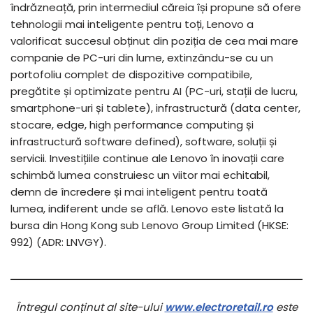
îndrăzneață, prin intermediul căreia își propune să ofere
tehnologii mai inteligente pentru toți, Lenovo a
valorificat succesul obținut din poziția de cea mai mare
companie de PC-uri din lume, extinzându-se cu un
portofoliu complet de dispozitive compatibile,
pregătite și optimizate pentru AI (PC-uri, stații de lucru,
smartphone-uri și tablete), infrastructură (data center,
stocare, edge, high performance computing și
infrastructură software defined), software, soluții și
servicii. Investițiile continue ale Lenovo în inovații care
schimbă lumea construiesc un viitor mai echitabil,
demn de încredere și mai inteligent pentru toată
lumea, indiferent unde se află. Lenovo este listată la
bursa din Hong Kong sub Lenovo Group Limited (HKSE:
992) (ADR: LNVGY).
Întregul conținut al site-ului
www.electroretail.ro
este