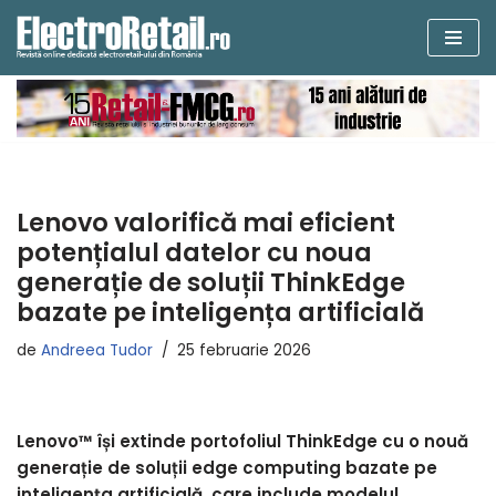
Sari
la
conținut
Lenovo valorifică mai eficient
potențialul datelor cu noua
generație de soluții ThinkEdge
bazate pe inteligența artificială
de
Andreea Tudor
25 februarie 2026
Lenovo™ își extinde portofoliul ThinkEdge cu o nouă
generație de soluții edge computing bazate pe
inteligența artificială, care include modelul