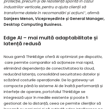
protecție, precum și de rezistență sporită în cazul
industriilor verticale, pentru a ajuta clienții să
transforme datele în recomandări și acțiuni
.”, afirmă
Sanjeev Menon, Vicepreședinte și General Manager,
Desktop Computing Business.
Edge AI – mai multă adaptabilitate și
latență redusă
Noua gamă ThinkEdge oferă AI optimizat pe dispozitiv,
care permite companiilor să acționeze mai rapid,
eliminând dependența de conectivitatea la cloud,
reducând latența, consolidând securitatea datelor și
scăzând costurile operaționale. De la gateway-uri
compacte până la sisteme AI de înaltă performanță și
interfețe de operare, portofoliul ThinkEdge se
integrează ușor în mediile existente și poate fi
gestionat de la distanță, ceea ce permite clienților să