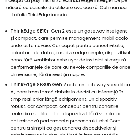
înceapă cu pași mici și să extindă edge intelligence pe
măsură ce cazurile de utilizare evoluează. Cel mai nou
portofoliu ThinkEdge include:
ThinkEdge SE10n Gen 2
este un gateway inteligent
și compact, care permite management mobil acolo
unde este nevoie. Conceput pentru conectivitate,
colectare de date și analize edge simple, dispozitivul
nano fără ventilator este ușor de instalat și asigură
performanțele de care au nevoie companiile de orice
dimensiune, fără investiții majore.
ThinkEdge SE30n Gen 2
este un gateway versatil cu
AI, care transformă datele în decizii cu inferență în
timp real, chiar lângă echipament. Un dispozitiv
robust, dar compact, conceput pentru condițiile
reale din mediile edge, dispozitivul fără ventilator
optimizează performanța procesorului Intel Core
pentru a simplifica gestionarea dispozitivelor și