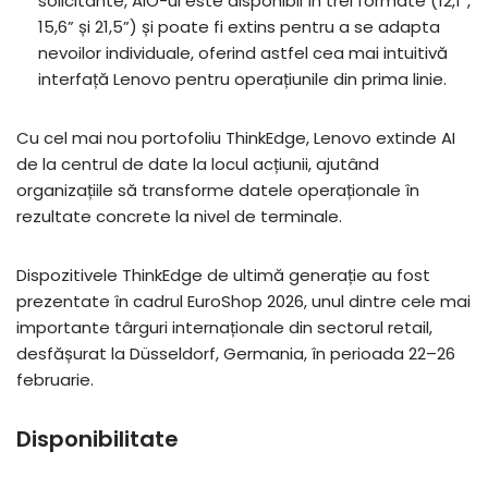
solicitante, AIO-ul este disponibil în trei formate (12,1”,
15,6” și 21,5”) și poate fi extins pentru a se adapta
nevoilor individuale, oferind astfel cea mai intuitivă
interfață Lenovo pentru operațiunile din prima linie.
Cu cel mai nou portofoliu ThinkEdge, Lenovo extinde AI
de la centrul de date la locul acțiunii, ajutând
organizațiile să transforme datele operaționale în
rezultate concrete la nivel de terminale.
Dispozitivele ThinkEdge de ultimă generație au fost
prezentate în cadrul EuroShop 2026, unul dintre cele mai
importante târguri internaționale din sectorul retail,
desfășurat la Düsseldorf, Germania, în perioada 22–26
februarie.
Disponibilitate