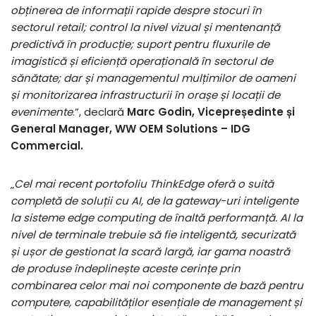
obținerea de informații rapide despre stocuri în
sectorul retail; control la nivel vizual și mentenanță
predictivă în producție; suport pentru fluxurile de
imagistică și eficiență operațională în sectorul de
sănătate; dar și managementul mulțimilor de oameni
și monitorizarea infrastructurii în orașe și locații de
evenimente
.”, declară
Marc Godin, Vicepreședinte și
General Manager, WW OEM Solutions – IDG
Commercial.
„
Cel mai recent portofoliu ThinkEdge oferă o suită
completă de soluții cu AI, de la gateway-uri inteligente
la sisteme edge computing de înaltă performanță. AI la
nivel de terminale trebuie să fie inteligentă, securizată
și ușor de gestionat la scară largă, iar gama noastră
de produse îndeplinește aceste cerințe prin
combinarea celor mai noi componente de bază pentru
computere, capabilităților esențiale de management și