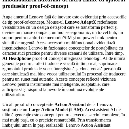
produselor proof-of-concept
Angajamentul Lenovo față de inovare este evidențiat prin accesoriile
de tip proof-of-concept. Mouse-ul
Lenovo AdaptX
redefinește
versatilitatea cu un design detașabil care se transformă perfect și
devine un mouse compact, un mouse ergonomic, un travel hub, un
suport pentru carduri de memorie/SIM și un power bank pentru
situații de urgență. Acest accesoriu multifuncțional evidențiază
ingeniozitatea Lenovo în fuzionarea conceptelor de portabilitate cu
caracteristici practice pentru diverse scenarii de utilizare. Între timp,
AI Headphone
proof-of-concept integrează tehnologii AI de ultimă
generație pentru a oferi traducere vocală în timp real, suprimarea
zgomotului produs de vocea înregistrată și clona vocală personală
care simulează mai bine vocea utilizatorului în procesul de traducere
pentru un sunet mai autentic. Aceste concepte reflectă viziunea
Lenovo pentru instrumente mai inteligente, adaptabile, care
anticipează și răspund la nevoile în continuă evoluție ale
utilizatorilor.
Un alt proof-of-concept este
Action Assistant
de la Lenovo,
susținut de un
Large Action Model (LAM)
. Acest asistent AI de
ultimă generație este conceput pentru a executa sarcini complexe, în
mai mulți pași, cu o precizie remarcabilă. Prin transformarea
limbajului uman în pași realizabili, Lenovo Action Assistant