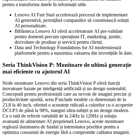
pentru a transforma datele în informații utile.
Lenovo AI Fast Start accelerează procesul de implementare
AI generativă, permițând companiilor să construiască soluții
AI personalizate.
Biblioteca Lenovo AI oferă acceleratoare AI pre-validate
pentru domenii precum operațiuni IT, marketing, juridic,
dezvoltare de produse și servicii pentru clienți.
Data and Technology Foundations for AI modernizează
platformele pentru a maximiza valoarea din investițiile în date.
Seria ThinkVision P: Monitoare de ultimă generație
mai eficiente cu ajutorul AI
Noile monitoare Lenovo din seria ThinkVision P oferă funcții
inovatoare bazate pe inteligență artificială și un design sustenabil.
Concepută pentru profesioniștii care au nevoie de imagini precise și
productivitate sporită, seria P include modele cu dimensiuni de la
23,8 la 40 inch, oferind o acuratețe ridicată a culorilor cu o acoperire
DCI-P3 de până la 98%, margini ultra-subțiri și un design modern.
Cu o rată de refresh variabilă de la 24Hz la 120Hz și soluția
avansată de alimentare AI proprietară Lenovo, aceste monitoare
reglează iluminarea de fundal și intensitatea pixelilor pentru a
optimiza consumul de energie fără a compromite calitatea imaginii.