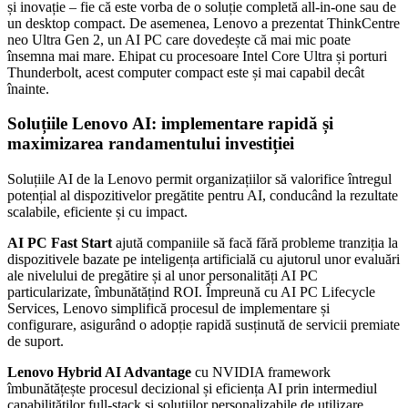
și inovație – fie că este vorba de o soluție completă all-in-one sau de
un desktop compact. De asemenea, Lenovo a prezentat ThinkCentre
neo Ultra Gen 2, un AI PC care dovedește că mai mic poate
însemna mai mare. Ehipat cu procesoare Intel Core Ultra și porturi
Thunderbolt, acest computer compact este și mai capabil decât
înainte.
Soluțiile Lenovo AI: implementare rapidă și
maximizarea randamentului investiției
Soluțiile AI de la Lenovo permit organizațiilor să valorifice întregul
potențial al dispozitivelor pregătite pentru AI, conducând la rezultate
scalabile, eficiente și cu impact.
AI PC Fast Start
ajută companiile să facă fără probleme tranziția la
dispozitivele bazate pe inteligența artificială cu ajutorul unor evaluări
ale nivelului de pregătire și al unor personalități AI PC
particularizate, îmbunătățind ROI. Împreună cu AI PC Lifecycle
Services, Lenovo simplifică procesul de implementare și
configurare, asigurând o adopție rapidă susținută de servicii premiate
de suport.
Lenovo Hybrid AI Advantage
cu NVIDIA framework
îmbunătățește procesul decizional și eficiența AI prin intermediul
capabilităților full-stack și soluțiilor personalizabile de utilizare