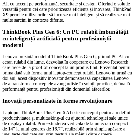
AI, cu accent pe performanță, securitate și design. Oferind o soluție
versatilă pentru cei care prioritizează eficiența și inovarea, ThinkPad
X9 permite utilizatorilor să lucreze mai inteligent și să realizeze mai
multe sarcini în contexte diferite.
ThinkBook Plus Gen 6: Un PC rulabil îmbunătățit
cu inteligență artificială pentru profesioniștii
moderni
Lenovo prezintă modelul ThinkBook Plus Gen 6, primul PC AI cu
ecran rulabil din lume, dezvoltat în cooperare cu Lenovo Research,
care trece de la proof-of-concept la un produs finit. Prezentat pentru
prima dată sub forma unui laptop-concept rulabil Lenovo în urmă cu
doi ani, acest dispozitiv inovator demonstrează capacitatea Lenovo
de a transforma conceptele avangardiste în soluții practice, de înaltă
performanță pentru profesioniștii din domeniul afacerilor.
Inovații personalizate în forme revoluționare
Laptopul ThinkBook Plus Gen 6 AI este conceput pentru a redefini
productivitatea și multitasking-ul cu ajutorul tehnologiei sale unice
de display rulabil. Prin extinderea verticală de la un ecran compact
de 14” la unul generos de 16,7”, realizabilă prin simpla apăsare a
unei taste dedicate sau prin gesturi ale mâinii către cameră,