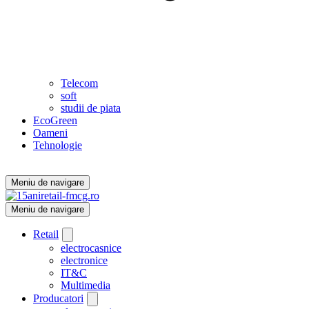
Telecom
soft
studii de piata
EcoGreen
Oameni
Tehnologie
Meniu de navigare
Meniu de navigare
Retail
electrocasnice
electronice
IT&C
Multimedia
Producatori