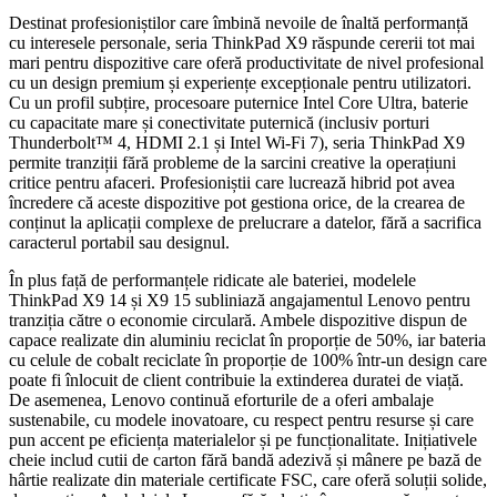
Destinat profesioniștilor care îmbină nevoile de înaltă performanță
cu interesele personale, seria ThinkPad X9 răspunde cererii tot mai
mari pentru dispozitive care oferă productivitate de nivel profesional
cu un design premium și experiențe excepționale pentru utilizatori.
Cu un profil subțire, procesoare puternice Intel Core Ultra, baterie
cu capacitate mare și conectivitate puternică (inclusiv porturi
Thunderbolt™ 4, HDMI 2.1 și Intel Wi-Fi 7), seria ThinkPad X9
permite tranziții fără probleme de la sarcini creative la operațiuni
critice pentru afaceri. Profesioniștii care lucrează hibrid pot avea
încredere că aceste dispozitive pot gestiona orice, de la crearea de
conținut la aplicații complexe de prelucrare a datelor, fără a sacrifica
caracterul portabil sau designul.
În plus față de performanțele ridicate ale bateriei, modelele
ThinkPad X9 14 și X9 15 subliniază angajamentul Lenovo pentru
tranziția către o economie circulară. Ambele dispozitive dispun de
capace realizate din aluminiu reciclat în proporție de 50%, iar bateria
cu celule de cobalt reciclate în proporție de 100% într-un design care
poate fi înlocuit de client contribuie la extinderea duratei de viață.
De asemenea, Lenovo continuă eforturile de a oferi ambalaje
sustenabile, cu modele inovatoare, cu respect pentru resurse și care
pun accent pe eficiența materialelor și pe funcționalitate. Inițiativele
cheie includ cutii de carton fără bandă adezivă și mânere pe bază de
hârtie realizate din materiale certificate FSC, care oferă soluții solide,