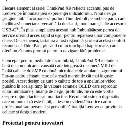
Fiecare element al seriei ThinkPad X9 reflectă accentul pus de
Lenovo pe îmbunătățirea experienței utilizatorului. Noul design
„engine hub” încorporează porturi Thunderbolt pe ambele părți, care
facilitează conectarea versatilă la dock-uri, monitoare și alte accesorii
®
USB-C
. În plus, simplitatea acestui hub îmbunătățește partea de
service oferind acces rapid și ușor pentru repararea unor componente
cheie. De asemenea, tastatura a fost regândită și oferă același confort
recunoscut ThinkPad, plusând cu un touchpad haptic mare, care
oferă un răspuns prompt pentru o navigare fără probleme.
Conceput pentru mediul de lucru hibrid, ThinkPad X9 include o
bară de comunicare avansată care integrează o cameră MIPI de
înaltă calitate de 8MP cu două microfoane de anulare a zgomotului
într-un cadru elegant, care păstrează marginile cât mai înguste
posibil. Acest design asigură o calitate de top a apelurilor video,
punând în același timp în valoare ecranele OLED care reproduc
culori uimitoare și nuanțe de negru profunde, fie că este vorba
despre opțiuni tactile sau non-tactile. Rezultatul este un dispozitiv
care nu numai că este fiabil, ci iese în evidență în orice cadru
profesional sau personal și personifică tradiția Lenovo cu privire la
calitate și design modern.
Proiectat pentru inovatori