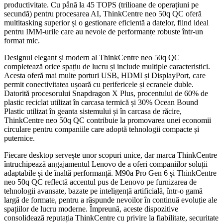
productivitate. Cu până la 45 TOPS (trilioane de operațiuni pe
secundă) pentru procesarea AI, ThinkCentre neo 50q QC oferă
multitasking superior și o gestionare eficientă a datelor, fiind ideal
pentru IMM-urile care au nevoie de performanțe robuste într-un
format mic.
Designul elegant și modern al ThinkCentre neo 50q QC
completează orice spațiu de lucru și include multiple caracteristici.
Acesta oferă mai multe porturi USB, HDMI și DisplayPort, care
permit conectivitatea ușoară cu perifericele și ecranele duble.
Datorită procesorului Snapdragon X Plus, procentului de 60% de
plastic reciclat utilizat în carcasa termică și 30% Ocean Bound
Plastic utilizat în geanta sistemului și în carcasa de răcire,
ThinkCentre neo 50q QC contribuie la promovarea unei economii
circulare pentru companiile care adoptă tehnologii compacte și
puternice.
Fiecare desktop servește unor scopuri unice, dar marca ThinkCentre
întruchipează angajamentul Lenovo de a oferi companiilor soluții
adaptabile și de înaltă performanță. M90a Pro Gen 6 și ThinkCentre
neo 50q QC reflectă accentul pus de Lenovo pe furnizarea de
tehnologii avansate, bazate pe inteligență artificială, într-o gamă
largă de formate, pentru a răspunde nevoilor în continuă evoluție ale
spațiilor de lucru moderne. Împreună, aceste dispozitive
consolidează reputația ThinkCentre cu privire la fiabilitate, securitate