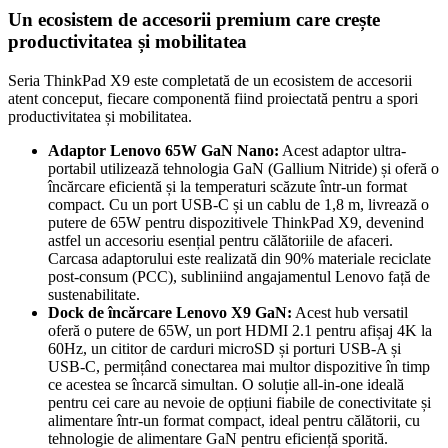
Un ecosistem de accesorii premium care crește
productivitatea și mobilitatea
Seria ThinkPad X9 este completată de un ecosistem de accesorii
atent conceput, fiecare componentă fiind proiectată pentru a spori
productivitatea și mobilitatea.
Adaptor Lenovo 65W GaN Nano:
Acest adaptor ultra-
portabil utilizează tehnologia GaN (Gallium Nitride) și oferă o
încărcare eficientă și la temperaturi scăzute într-un format
compact. Cu un port USB-C și un cablu de 1,8 m, livrează o
putere de 65W pentru dispozitivele ThinkPad X9, devenind
astfel un accesoriu esențial pentru călătoriile de afaceri.
Carcasa adaptorului este realizată din 90% materiale reciclate
post-consum (PCC), subliniind angajamentul Lenovo față de
sustenabilitate.
Dock de încărcare Lenovo X9 GaN:
Acest hub versatil
oferă o putere de 65W, un port HDMI 2.1 pentru afișaj 4K la
60Hz, un cititor de carduri microSD și porturi USB-A și
USB-C, permițând conectarea mai multor dispozitive în timp
ce acestea se încarcă simultan. O soluție all-in-one ideală
pentru cei care au nevoie de opțiuni fiabile de conectivitate și
alimentare într-un format compact, ideal pentru călătorii, cu
tehnologie de alimentare GaN pentru eficiență sporită.