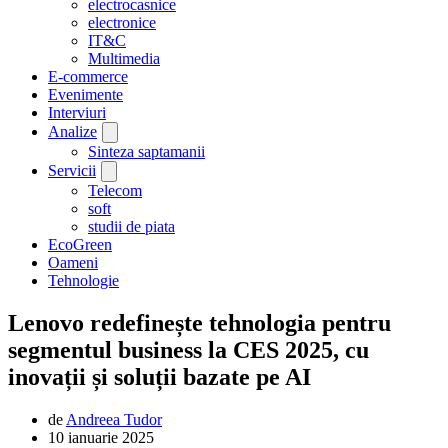
electrocasnice
electronice
IT&C
Multimedia
E-commerce
Evenimente
Interviuri
Analize
Sinteza saptamanii
Servicii
Telecom
soft
studii de piata
EcoGreen
Oameni
Tehnologie
Lenovo redefinește tehnologia pentru
segmentul business la CES 2025, cu
inovații și soluții bazate pe AI
de
Andreea Tudor
10 ianuarie 2025