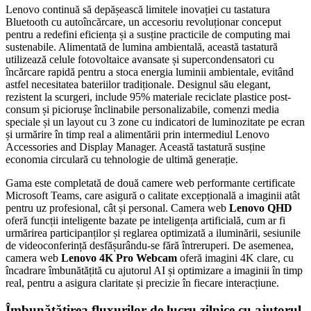
Lenovo continuă să depășească limitele inovației cu tastatura
Bluetooth cu autoîncărcare, un accesoriu revoluționar conceput
pentru a redefini eficiența și a susține practicile de computing mai
sustenabile. Alimentată de lumina ambientală, această tastatură
utilizează celule fotovoltaice avansate și supercondensatori cu
încărcare rapidă pentru a stoca energia luminii ambientale, evitând
astfel necesitatea bateriilor tradiționale. Designul său elegant,
rezistent la scurgeri, include 95% materiale reciclate plastice post-
consum și piciorușe înclinabile personalizabile, comenzi media
speciale și un layout cu 3 zone cu indicatori de luminozitate pe ecran
și urmărire în timp real a alimentării prin intermediul Lenovo
Accessories and Display Manager. Această tastatură susține
economia circulară cu tehnologie de ultimă generație.
Gama este completată de două camere web performante certificate
Microsoft Teams, care asigură o calitate excepțională a imaginii atât
pentru uz profesional, cât și personal. Camera web
Lenovo QHD
oferă funcții inteligente bazate pe inteligența artificială, cum ar fi
urmărirea participanților și reglarea optimizată a iluminării, sesiunile
de videoconferință desfășurându-se fără întreruperi. De asemenea,
camera web
Lenovo 4K Pro Webcam
oferă imagini 4K clare, cu
încadrare îmbunătățită cu ajutorul AI și optimizare a imaginii în timp
real, pentru a asigura claritate și precizie în fiecare interacțiune.
Îmbunătățirea fluxurilor de lucru zilnice cu ajutorul