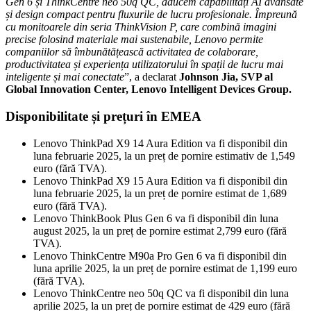
Gen 6 și ThinkCentre neo 50q QC, aducem capabilități AI avansate
și design compact pentru fluxurile de lucru profesionale. Împreună
cu monitoarele din seria ThinkVision P, care combină imagini
precise folosind materiale mai sustenabile, Lenovo permite
companiilor să îmbunătățească activitatea de colaborare,
productivitatea și experiența utilizatorului în spații de lucru mai
inteligente și mai conectate
”, a declarat
Johnson Jia, SVP al
Global Innovation Center, Lenovo Intelligent Devices Group.
Disponibilitate și prețuri în EMEA
Lenovo ThinkPad X9 14 Aura Edition va fi disponibil din
luna februarie 2025, la un preț de pornire estimativ de 1,549
euro (fără TVA).
Lenovo ThinkPad X9 15 Aura Edition va fi disponibil din
luna februarie 2025, la un preț de pornire estimat de 1,689
euro (fără TVA).
Lenovo ThinkBook Plus Gen 6 va fi disponibil din luna
august 2025, la un preț de pornire estimat 2,799 euro (fără
TVA).
Lenovo ThinkCentre M90a Pro Gen 6 va fi disponibil din
luna aprilie 2025, la un preț de pornire estimat de 1,199 euro
(fără TVA).
Lenovo ThinkCentre neo 50q QC va fi disponibil din luna
aprilie 2025, la un preț de pornire estimat de 429 euro (fără