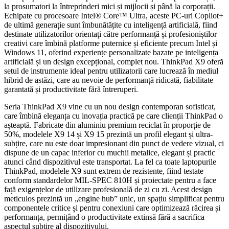
la prosumatori la întreprinderi mici și mijlocii și până la corporații.
Echipate cu procesoare Intel® Core™ Ultra, aceste PC-uri Copliot+
de ultimă generație sunt îmbunătățite cu inteligență artificială, fiind
destinate utilizatorilor orientați către performanță și profesioniștilor
creativi care îmbină platforme puternice și eficiente precum Intel și
Windows 11, oferind experiențe personalizate bazate pe inteligența
artificială și un design excepțional, complet nou. ThinkPad X9 oferă
setul de instrumente ideal pentru utilizatorii care lucrează în mediul
hibrid de astăzi, care au nevoie de performanță ridicată, fiabilitate
garantată și productivitate fără întreruperi.
Seria ThinkPad X9 vine cu un nou design contemporan sofisticat,
care îmbină eleganța cu inovația practică pe care clienții ThinkPad o
așteaptă. Fabricate din aluminiu premium reciclat în proporție de
50%, modelele X9 14 și X9 15 prezintă un profil elegant și ultra-
subțire, care nu este doar impresionant din punct de vedere vizual, ci
dispune de un capac inferior cu muchii metalice, elegant și practic
atunci când dispozitivul este transportat. La fel ca toate laptopurile
ThinkPad, modelele X9 sunt extrem de rezistente, fiind testate
conform standardelor MIL-SPEC 810H și proiectate pentru a face
față exigențelor de utilizare profesională de zi cu zi. Acest design
meticulos prezintă un „engine hub” unic, un spațiu simplificat pentru
componentele critice și pentru conexiuni care optimizează răcirea și
performanța, permițând o productivitate extinsă fără a sacrifica
aspectul subțire al dispozitivului.