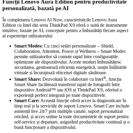
Funcții Lenovo Aura Edition pentru productivitate
personalizată, bazată pe AI
În completarea Lenovo AI Now, caracteristicile Lenovo Aura
Edition cu Intel din seria ThinkPad X9 oferă o suită de instrumente
intuitive, bazate pe AI, concepute pentru a îmbunătăți fiecare aspect
al experienței utilizatorului:
Smart Modes:
Cu cinci setări personalizate – Shield,
Collaboration, Attention, Power și Wellness – Smart Modes
permite utilizatorilor să comute rapid între configurațiile
optimizate ale dispozitivului. Aceste moduri îmbunătățesc
securitatea, gestionează eficiența energetică, susțin întâlnirile
virtuale și încurajează obiceiuri digitale sănătoase.
®
Smart Share:
Dezvoltată în colaborare cu Intel
, funcția
Smart Share facilitează transferul rapid de fotografii între
dispozitive Android™ sau iOS și ThinkPad X9, oferind o
experiență perfect integrată pe toate dispozitivele.
Smart Care:
Această funcție oferă acces la diagnosticare în
timp real și la serviciile de suport Lenovo. Smart Care include
asistență live 24/7 prin multiple canale, suport personalizat
oricând, și acces online la toate documentele de suport pentru
self-service și depanare, asigurând productivitate continuă și o
bună funcționare a dispozitivului.