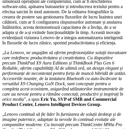
simulează operațiuni ale computerului, cum ar fi deschiderea
software-ului, apăsarea butoanelor și introducerea textului pentru a
efectua sarcini în mod autonom. De la editarea fotografiilor la
crearea de postere sau gestionarea fluxurilor de lucru înaintea unei
călătorii, cum ar fi configurarea răspunsurilor automate și anularea
întâlnirilor, acesta demonstrează capacitatea de a învăța, de a se
adapta și de a-și extinde funcționalitățile în timp. Această inovație
evidențiază viziunea Lenovo de a integra automatizarea inteligentă
în fluxurile de lucru zilnice, sporind productivitatea și eficiența.
„
La Lenovo, ne angajăm să oferim profesioniștilor soluții inovatoare
care redefinesc productivitatea și creativitatea. Cu dispozitive
precum ThinkPad X9 Aura Editions și ThinkBook Plus Gen 6
Rollable, oferim capabilități AI de ultimă oră, un design elegant și
performanțe de necontestat pentru forța de muncă hibridă de astăzi.
Accesoriile noastre, de la tastatura Bluetooth cu auto-încărcare la
versatilul X9 Charging GaN Dock, sunt concepute pentru a
completa acest ecosistem, asigurând utilizatorilor instrumentele de
care au nevoie pentru a rămâne conectați, productivi și inspirați în
orice mediu
”, a spus
Eric Yu, SVP of SMB and Commercial
Product Center, Lenovo Intelligent Devices Group.
„
Lenovo continuă să fie lider în furnizarea de soluții desktop și de
imagine puternice, adaptate la nevoile în continuă evoluție ale
companiilor moderne. Cu inovații precum ThinkCentre M90a Pro