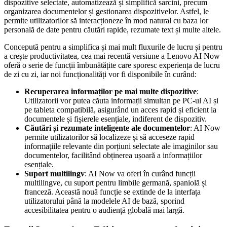
dispozitive selectate, automatizează și simplifică sarcini, precum
organizarea documentelor și gestionarea dispozitivelor. Astfel, le
permite utilizatorilor să interacționeze în mod natural cu baza lor
personală de date pentru căutări rapide, rezumate text și multe altele.
Concepută pentru a simplifica și mai mult fluxurile de lucru și pentru
a crește productivitatea, cea mai recentă versiune a Lenovo AI Now
oferă o serie de funcții îmbunătățite care sporesc experiența de lucru
de zi cu zi, iar noi funcționalități vor fi disponibile în curând:
Recuperarea informaților pe mai multe dispozitive
:
Utilizatorii vor putea căuta informații simultan pe PC-ul AI și
pe tableta compatibilă, asigurând un acces rapid și eficient la
documentele și fișierele esențiale, indiferent de dispozitiv.
Căutări și rezumate inteligente ale documentelor
: AI Now
permite utilizatorilor să localizeze și să acceseze rapid
informațiile relevante din porțiuni selectate ale imaginilor sau
documentelor, facilitând obținerea ușoară a informațiilor
esențiale.
Suport multilingv
: AI Now va oferi în curând funcții
multilingve, cu suport pentru limbile germană, spaniolă și
franceză. Această nouă funcție se extinde de la interfața
utilizatorului până la modelele AI de bază, sporind
accesibilitatea pentru o audiență globală mai largă.