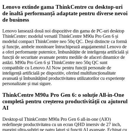
Lenovo extinde gama ThinkCentre cu desktop-uri
de înaltă performanță adaptate pentru diverse nevoi
de business
Lenovo lansează două noi dispozitive din gama de PC-uri desktop
ThinkCentre: modelul versatil ThinkCentre M90a Pro Gen 6 și
modelul compact ThinkCentre neo 50q QC. Deși distincte ca formă
și funcție, ambele monitoare întruchipează angajamentul Lenovo de
a oferi performanțe puternice, îmbunătățite de inteligența artificială și
funcții de securitate avansate pentru mediile de afaceri dinamice de
astăzi. M90a Pro Gen 6 și ThinkCentre neo 50q QC sunt
compatibile cu Lenovo AI Now pentru funcții personale de
inteligență artificială pe dispozitiv, oferind multifuncționalitate
avansată și îmbunătățind productivitatea utilizatorilor cu experiențe
personalizate și mai sigure.
ThinkCentre M90a Pro Gen 6: o soluție All-in-One
completă pentru creșterea productivităţii cu ajutorul
AI
Desktop-ul ThinkCentre M90a Pro Gen 6 all-in-one (AIO)
redefinește productivitatea cu un ecran QHD imersiv de 27 inch,
margini ultra-subțiri pe patru laturi și funcții AI avansate. Echipat cu