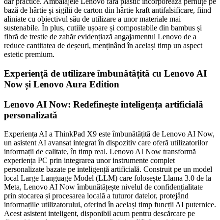
dar practice. Ambalajele Lenovo fără plastic încorporează pernuțe pe
bază de hârtie și sigilii de carton din hârtie kraft antifalsificare, fiind
aliniate cu obiectivul său de utilizare a unor materiale mai
sustenabile. În plus, cutiile ușoare și compostabile din bambus și
fibră de trestie de zahăr evidențiază angajamentul Lenovo de a
reduce cantitatea de deșeuri, menținând în același timp un aspect
estetic premium.
Experiență de utilizare îmbunătățită cu Lenovo AI
Now și Lenovo Aura Edition
Lenovo AI Now: Redefinește inteligența artificială
personalizată
Experiența AI a ThinkPad X9 este îmbunătățită de Lenovo AI Now,
un asistent AI avansat integrat în dispozitiv care oferă utilizatorilor
informații de calitate, în timp real. Lenovo AI Now transformă
experiența PC prin integrarea unor instrumente complet
personalizate bazate pe inteligență artificială. Construit pe un model
local Large Language Model (LLM) care folosește Llama 3.0 de la
Meta, Lenovo AI Now îmbunătățește nivelul de confidențialitate
prin stocarea și procesarea locală a tuturor datelor, protejând
informațiile utilizatorului, oferind în același timp funcții AI puternice.
Acest asistent inteligent, disponibil acum pentru descărcare pe