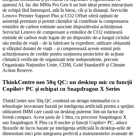
ajutorul AI, fac din M90a Pro Gen 6 un hub ideal pentru interacțiuni
de echipă fără întreruperi, atât în birou, cât și la distanță. Serviciile
Lenovo Premier Support Plus și CO2 Offset oferă opțiuni de
asistență premium și permit clienților să contribuie la compensarea
emisiilor de carbon estimate asociate dispozitivului achiziționat.
Serviciul Lenovo de compensare a emisiilor de CO2 estimează
emisiile de carbon reale legate de un dispozitiv de-a lungul ciclului
său mediu de viață – de la fabricare la expediere, utilizare obișnuită
și sfârșitul duratei de viață – și compensează aceste emisii prin
achiziționarea de credite pentru susținerea proiectelor de acțiune
climatică verificate de organizații terțe independente, precum
Organizația Națiunilor Unite, CDM, Gold Standard® și Climate
Action Reserve.
ThinkCentre neo 50q QC: un desktop mic cu funcții
Copilot+ PC și echipat cu Snapdragon X Series
ThinkCentre neo 50q QC combină un design minimalist cu o
tehnologie inovatoare bazată pe inteligența artificială pentru a sprijini
utilizatorii IMM care caută un desktop puternic într-un factor de
formă compact. Acest șasiu de 1 litru, cu procesor Snapdragon X
sau Snapdragon X Plus cu 8 nuclee și funcții Copilot+ PC, aduce
fluxurile de lucru bazate pe inteligența artificială în desktop-urile de
dimensiuni mici prin integrarea perfectă a instrumentelor avansate de