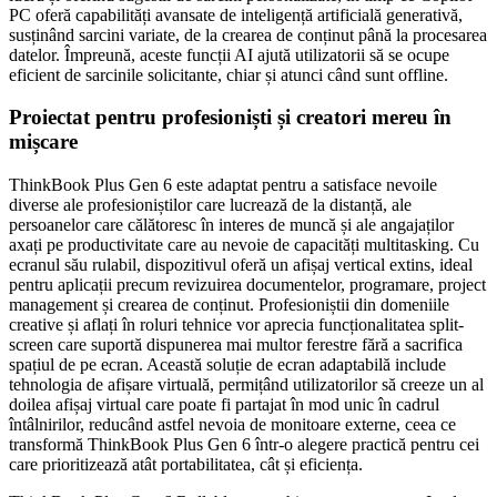
PC oferă capabilități avansate de inteligență artificială generativă,
susținând sarcini variate, de la crearea de conținut până la procesarea
datelor. Împreună, aceste funcții AI ajută utilizatorii să se ocupe
eficient de sarcinile solicitante, chiar și atunci când sunt offline.
Proiectat pentru profesioniști și creatori mereu în
mișcare
ThinkBook Plus Gen 6 este adaptat pentru a satisface nevoile
diverse ale profesioniștilor care lucrează de la distanță, ale
persoanelor care călătoresc în interes de muncă și ale angajaților
axați pe productivitate care au nevoie de capacități multitasking. Cu
ecranul său rulabil, dispozitivul oferă un afișaj vertical extins, ideal
pentru aplicații precum revizuirea documentelor, programare, project
management și crearea de conținut. Profesioniștii din domeniile
creative și aflați în roluri tehnice vor aprecia funcționalitatea split-
screen care suportă dispunerea mai multor ferestre fără a sacrifica
spațiul de pe ecran. Această soluție de ecran adaptabilă include
tehnologia de afișare virtuală, permițând utilizatorilor să creeze un al
doilea afișaj virtual care poate fi partajat în mod unic în cadrul
întâlnirilor, reducând astfel nevoia de monitoare externe, ceea ce
transformă ThinkBook Plus Gen 6 într-o alegere practică pentru cei
care prioritizează atât portabilitatea, cât și eficiența.