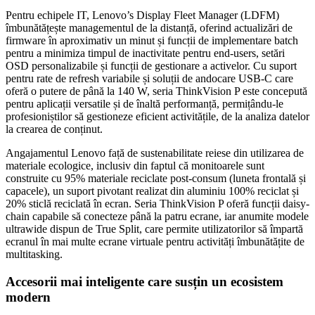
Pentru echipele IT, Lenovo’s Display Fleet Manager (LDFM)
îmbunătățește managementul de la distanță, oferind actualizări de
firmware în aproximativ un minut și funcții de implementare batch
pentru a minimiza timpul de inactivitate pentru end-users, setări
OSD personalizabile și funcții de gestionare a activelor. Cu suport
pentru rate de refresh variabile și soluții de andocare USB-C care
oferă o putere de până la 140 W, seria ThinkVision P este concepută
pentru aplicații versatile și de înaltă performanță, permițându-le
profesioniștilor să gestioneze eficient activitățile, de la analiza datelor
la crearea de conținut.
Angajamentul Lenovo față de sustenabilitate reiese din utilizarea de
materiale ecologice, inclusiv din faptul că monitoarele sunt
construite cu 95% materiale reciclate post-consum (luneta frontală și
capacele), un suport pivotant realizat din aluminiu 100% reciclat și
20% sticlă reciclată în ecran. Seria ThinkVision P oferă funcții daisy-
chain capabile să conecteze până la patru ecrane, iar anumite modele
ultrawide dispun de True Split, care permite utilizatorilor să împartă
ecranul în mai multe ecrane virtuale pentru activități îmbunătățite de
multitasking.
Accesorii mai inteligente care susțin un ecosistem
modern