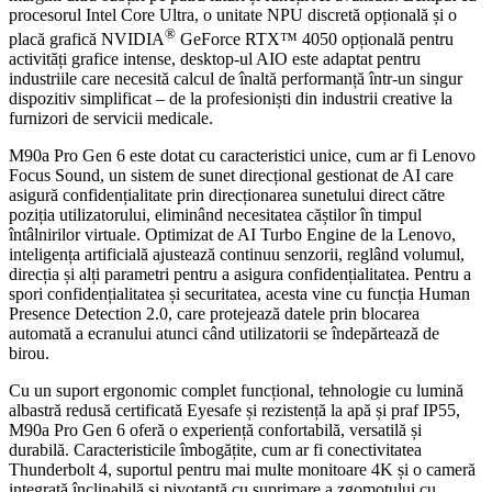
procesorul Intel Core Ultra, o unitate NPU discretă opțională și o
®
placă grafică NVIDIA
GeForce RTX™ 4050 opțională pentru
activități grafice intense, desktop-ul AIO este adaptat pentru
industriile care necesită calcul de înaltă performanță într-un singur
dispozitiv simplificat – de la profesioniști din industrii creative la
furnizori de servicii medicale.
M90a Pro Gen 6 este dotat cu caracteristici unice, cum ar fi Lenovo
Focus Sound, un sistem de sunet direcțional gestionat de AI care
asigură confidențialitate prin direcționarea sunetului direct către
poziția utilizatorului, eliminând necesitatea căștilor în timpul
întâlnirilor virtuale. Optimizat de AI Turbo Engine de la Lenovo,
inteligența artificială ajustează continuu senzorii, reglând volumul,
direcția și alți parametri pentru a asigura confidențialitatea. Pentru a
spori confidențialitatea și securitatea, acesta vine cu funcția Human
Presence Detection 2.0, care protejează datele prin blocarea
automată a ecranului atunci când utilizatorii se îndepărtează de
birou.
Cu un suport ergonomic complet funcțional, tehnologie cu lumină
albastră redusă certificată Eyesafe și rezistență la apă și praf IP55,
M90a Pro Gen 6 oferă o experiență confortabilă, versatilă și
durabilă. Caracteristicile îmbogățite, cum ar fi conectivitatea
Thunderbolt 4, suportul pentru mai multe monitoare 4K și o cameră
integrată înclinabilă și pivotantă cu suprimare a zgomotului cu