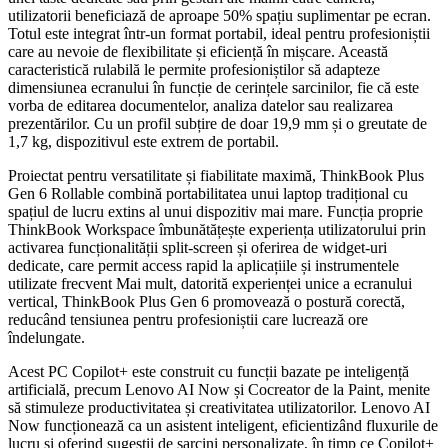
utilizatorii beneficiază de aproape 50% spațiu suplimentar pe ecran.
Totul este integrat într-un format portabil, ideal pentru profesioniștii
care au nevoie de flexibilitate și eficiență în mișcare. Această
caracteristică rulabilă le permite profesioniștilor să adapteze
dimensiunea ecranului în funcție de cerințele sarcinilor, fie că este
vorba de editarea documentelor, analiza datelor sau realizarea
prezentărilor. Cu un profil subțire de doar 19,9 mm și o greutate de
1,7 kg, dispozitivul este extrem de portabil.
Proiectat pentru versatilitate și fiabilitate maximă, ThinkBook Plus
Gen 6 Rollable combină portabilitatea unui laptop tradițional cu
spațiul de lucru extins al unui dispozitiv mai mare. Funcția proprie
ThinkBook Workspace îmbunătățește experiența utilizatorului prin
activarea funcționalității split-screen și oferirea de widget-uri
dedicate, care permit access rapid la aplicațiile și instrumentele
utilizate frecvent Mai mult, datorită experienței unice a ecranului
vertical, ThinkBook Plus Gen 6 promovează o postură corectă,
reducând tensiunea pentru profesioniștii care lucrează ore
îndelungate.
Acest PC Copilot+ este construit cu funcții bazate pe inteligență
artificială, precum Lenovo AI Now și Cocreator de la Paint, menite
să stimuleze productivitatea și creativitatea utilizatorilor. Lenovo AI
Now funcționează ca un asistent inteligent, eficientizând fluxurile de
lucru și oferind sugestii de sarcini personalizate, în timp ce Copilot+