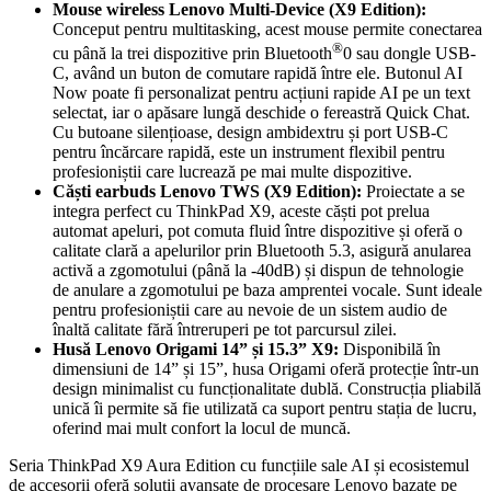
Mouse wireless Lenovo Multi-Device (X9 Edition):
Conceput pentru multitasking, acest mouse permite conectarea
®
cu până la trei dispozitive prin Bluetooth
0 sau dongle USB-
C, având un buton de comutare rapidă între ele. Butonul AI
Now poate fi personalizat pentru acțiuni rapide AI pe un text
selectat, iar o apăsare lungă deschide o fereastră Quick Chat.
Cu butoane silențioase, design ambidextru și port USB-C
pentru încărcare rapidă, este un instrument flexibil pentru
profesioniștii care lucrează pe mai multe dispozitive.
Căști earbuds Lenovo TWS (X9 Edition):
Proiectate a se
integra perfect cu ThinkPad X9, aceste căști pot prelua
automat apeluri, pot comuta fluid între dispozitive și oferă o
calitate clară a apelurilor prin Bluetooth 5.3, asigură anularea
activă a zgomotului (până la -40dB) și dispun de tehnologie
de anulare a zgomotului pe baza amprentei vocale. Sunt ideale
pentru profesioniștii care au nevoie de un sistem audio de
înaltă calitate fără întreruperi pe tot parcursul zilei.
Husă Lenovo Origami 14” și 15.3” X9:
Disponibilă în
dimensiuni de 14” și 15”, husa Origami oferă protecție într-un
design minimalist cu funcționalitate dublă. Construcția pliabilă
unică îi permite să fie utilizată ca suport pentru stația de lucru,
oferind mai mult confort la locul de muncă.
Seria ThinkPad X9 Aura Edition cu funcțiile sale AI și ecosistemul
de accesorii oferă soluții avansate de procesare Lenovo bazate pe