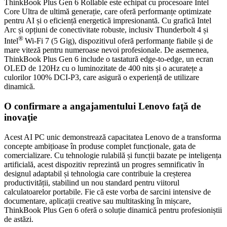
ThinkBook Plus Gen 6 Rollable este echipat cu procesoare Intel
Core Ultra de ultimă generație, care oferă performanțe optimizate
pentru AI și o eficiență energetică impresionantă. Cu grafică Intel
Arc și opțiuni de conectivitate robuste, inclusiv Thunderbolt 4 și
®
Intel
Wi-Fi 7 (5 Gig), dispozitivul oferă performanțe fiabile și de
mare viteză pentru numeroase nevoi profesionale. De asemenea,
ThinkBook Plus Gen 6 include o tastatură edge-to-edge, un ecran
OLED de 120Hz cu o luminozitate de 400 nits și o acuratețe a
culorilor 100% DCI-P3, care asigură o experiență de utilizare
dinamică.
O confirmare a angajamentului Lenovo faţă de
inovaţie
Acest AI PC unic demonstrează capacitatea Lenovo de a transforma
concepte ambițioase în produse complet funcționale, gata de
comercializare. Cu tehnologie rulabilă și funcții bazate pe inteligența
artificială, acest dispozitiv reprezintă un progres semnificativ în
designul adaptabil și tehnologia care contribuie la creșterea
productivității, stabilind un nou standard pentru viitorul
calculatoarelor portabile. Fie că este vorba de sarcini intensive de
documentare, aplicații creative sau multitasking în mișcare,
ThinkBook Plus Gen 6 oferă o soluție dinamică pentru profesioniștii
de astăzi.