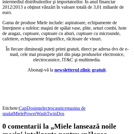
intermediul distribuitorilor şi importatorilor. În anul financiar
2012/2013 a obţinut vânzări în valoare totală de 3,01 miliarde de
euro.
Gama de produse Miele include: aspiratoare, echipamente de
întreţinere a rufelor; maşini de spălat vase, plite, seturi combi, hote
de aragaz, cuptoare, cuptoare cu aburi, cuptoare cu microunde,
cafetiere, echipamente frigorifice, răcitoare de vinuri.
În fiecare dimineaţă puteți primi gratuit, direct pe adresa dvs de e-
mail, cele mai proaspete ştiri din piaţa produselor electronice,
electrocasnice, IT&C şi multimedia.
Abonaţi-vă la
newsletterul zilnic gratuit
.
Etichete:
CapDosing
electrocasnice
masina de
spalat
Miele
PowerWash
TwinDos
0 comentarii la „Miele lansează noile