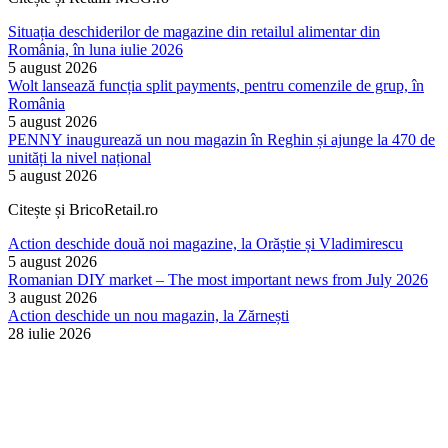
Situația deschiderilor de magazine din retailul alimentar din
România, în luna iulie 2026
5 august 2026
Wolt lansează funcția split payments, pentru comenzile de grup, în
România
5 august 2026
PENNY inaugurează un nou magazin în Reghin și ajunge la 470 de
unități la nivel național
5 august 2026
Citește și BricoRetail.ro
Action deschide două noi magazine, la Orăștie și Vladimirescu
5 august 2026
Romanian DIY market – The most important news from July 2026
3 august 2026
Action deschide un nou magazin, la Zărnești
28 iulie 2026