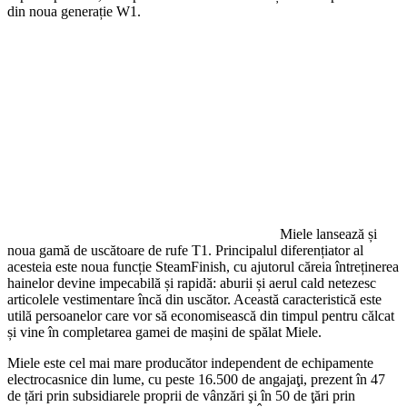
din noua generație W1.
Miele lansează și
noua gamă de uscătoare de rufe T1. Principalul diferențiator al
acesteia este noua funcție SteamFinish, cu ajutorul căreia întreținerea
hainelor devine impecabilă și rapidă: aburii și aerul cald netezesc
articolele vestimentare încă din uscător. Această caracteristică este
utilă persoanelor care vor să economisească din timpul pentru călcat
și vine în completarea gamei de mașini de spălat Miele.
Miele este cel mai mare producător independent de echipamente
electrocasnice din lume, cu peste 16.500 de angajaţi, prezent în 47
de țări prin subsidiarele proprii de vânzări şi în 50 de ţări prin