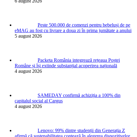
6 august 2026
Peste 500.000 de comenzi pentru bebeluși de pe
eMAG au fost cu livrare a doua zi în prima jumătate a anului
5 august 2026
Packeta România integrează rețeaua Poștei
Române și își extinde substanțial acoperirea națională
4 august 2026
SAMEDAY confirmă achiziția a 100% din
capitalul social al Cargus
4 august 2026
Lenovo: 99% dintre studenții din Generația Z
afirmă că sustenabilitatea contează în alegerea dispozitivelor