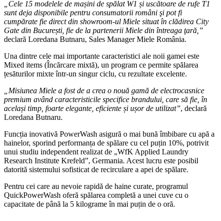
„Cele 15 modelele de mașini de spălat W1 și uscătoare de rufe T1
sunt deja disponibile pentru consumatorii români şi pot fi
cumpărate fie direct din showroom-ul Miele situat în clădirea City
Gate din București, fie de la partenerii Miele din întreaga ţară,”
declară Loredana Butnaru, Sales Manager Miele România.
Una dintre cele mai importante caracteristici ale noii gamei este
Mixed items (Încărcare mixtă), un program ce permite spălarea
țesăturilor mixte într-un singur ciclu, cu rezultate excelente.
„Misiunea Miele a fost de a crea o nouă gamă de electrocasnice
premium având caracteristicile specifice brandului, care să fie, în
același timp, foarte elegante, eficiente și ușor de utilizat”
, declară
Loredana Butnaru.
Funcția inovativă PowerWash asigură o mai bună îmbibare cu apă a
hainelor, sporind performanța de spălare cu cel puțin 10%, potrivit
unui studiu independent realizat de „WfK Applied Laundry
Research Institute Krefeld”, Germania. Acest lucru este posibil
datorită sistemului sofisticat de recirculare a apei de spălare.
Pentru cei care au nevoie rapidă de haine curate, programul
QuickPowerWash oferă spălarea completă a unei cuve cu o
capacitate de până la 5 kilograme în mai puțin de o oră.