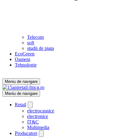
Telecom
soft
studii de piata
EcoGreen
Oameni
Tehnologie
Meniu de navigare
Meniu de navigare
Retail
electrocasnice
electronice
IT&C
Multimedia
Producatori