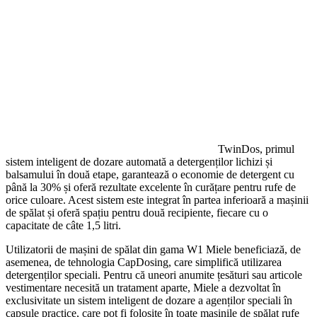
TwinDos, primul
sistem inteligent de dozare automată a detergenților lichizi și
balsamului în două etape, garantează o economie de detergent cu
până la 30% și oferă rezultate excelente în curățare pentru rufe de
orice culoare. Acest sistem este integrat în partea inferioară a mașinii
de spălat și oferă spațiu pentru două recipiente, fiecare cu o
capacitate de câte 1,5 litri.
Utilizatorii de mașini de spălat din gama W1 Miele beneficiază, de
asemenea, de tehnologia CapDosing, care simplifică utilizarea
detergenților speciali. Pentru că uneori anumite țesături sau articole
vestimentare necesită un tratament aparte, Miele a dezvoltat în
exclusivitate un sistem inteligent de dozare a agenților speciali în
capsule practice, care pot fi folosite în toate mașinile de spălat rufe