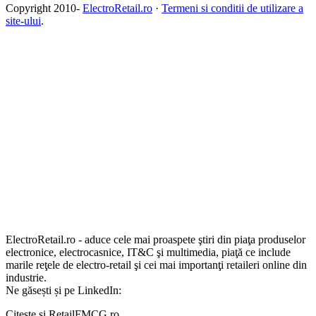
Copyright 2010-
ElectroRetail.ro
·
Termeni si conditii de utilizare a
site-ului
.
ElectroRetail.ro - aduce cele mai proaspete ştiri din piaţa produselor
electronice, electrocasnice, IT&C şi multimedia, piaţă ce include
marile reţele de electro-retail şi cei mai importanţi retaileri online din
industrie.
Ne găsești și pe LinkedIn:
Citește și RetailFMCG.ro