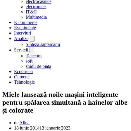
electrocasnice
electronice
IT&C
Multimedia
E-commerce
Evenimente
Interviuri
Analize
Sinteza saptamanii
Servicii
Telecom
soft
studii de piata
EcoGreen
Oameni
Tehnologie
Miele lansează noile mașini inteligente
pentru spălarea simultană a hainelor albe
și colorate
de
Alina
18 iunie 2014
13 ianuarie 2023