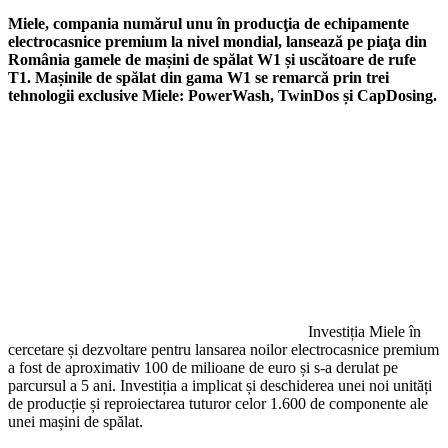
Miele, compania numărul unu în producţia de echipamente
electrocasnice premium la nivel mondial, lansează pe piaţa din
România gamele de mașini de spălat W1 și uscătoare de rufe
T1. Mașinile de spălat din gama W1 se remarcă prin trei
tehnologii exclusive Miele: PowerWash, TwinDos și CapDosing.
Investiția Miele în
cercetare și dezvoltare pentru lansarea noilor electrocasnice premium
a fost de aproximativ 100 de milioane de euro și s-a derulat pe
parcursul a 5 ani. Investiția a implicat și deschiderea unei noi unități
de producție și reproiectarea tuturor celor 1.600 de componente ale
unei mașini de spălat.