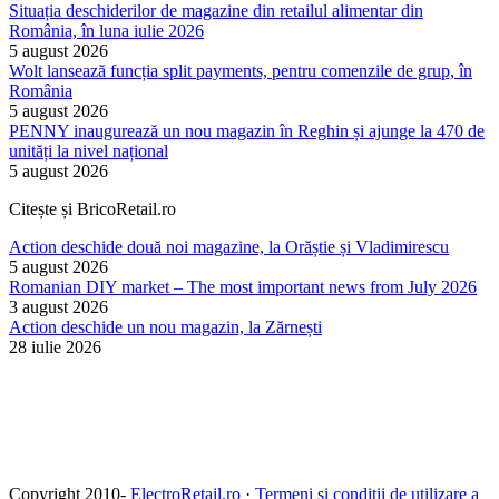
Situația deschiderilor de magazine din retailul alimentar din
România, în luna iulie 2026
5 august 2026
Wolt lansează funcția split payments, pentru comenzile de grup, în
România
5 august 2026
PENNY inaugurează un nou magazin în Reghin și ajunge la 470 de
unități la nivel național
5 august 2026
Citește și BricoRetail.ro
Action deschide două noi magazine, la Orăștie și Vladimirescu
5 august 2026
Romanian DIY market – The most important news from July 2026
3 august 2026
Action deschide un nou magazin, la Zărnești
28 iulie 2026
Copyright 2010-
ElectroRetail.ro
·
Termeni si conditii de utilizare a