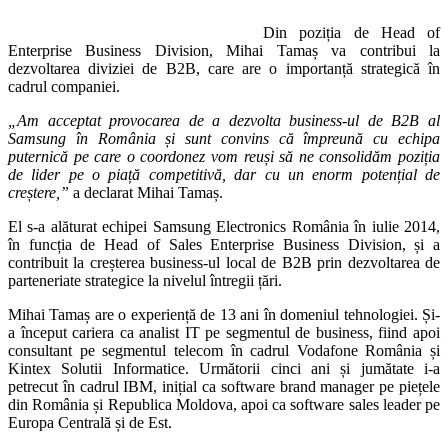
Din poziția de Head of
Enterprise Business Division, Mihai Tamaș va contribui la
dezvoltarea diviziei de B2B, care are o importanță strategică în
cadrul companiei.
„Am acceptat provocarea de a dezvolta business-ul de B2B al
Samsung în România și sunt convins că împreună cu echipa
puternică pe care o coordonez vom reuși să ne consolidăm poziția
de lider pe o piață competitivă, dar cu un enorm potențial de
creștere,”
a declarat Mihai Tamaș.
El s-a alăturat echipei Samsung Electronics România în iulie 2014,
în funcția de Head of Sales Enterprise Business Division, și a
contribuit la creșterea business-ul local de B2B prin dezvoltarea de
parteneriate strategice la nivelul întregii țări.
Mihai Tamaș are o experiență de 13 ani în domeniul tehnologiei. Și-
a început cariera ca analist IT pe segmentul de business, fiind apoi
consultant pe segmentul telecom în cadrul Vodafone România și
Kintex Solutii Informatice. Următorii cinci ani și jumătate i-a
petrecut în cadrul IBM, inițial ca software brand manager pe piețele
din România și Republica Moldova, apoi ca software sales leader pe
Europa Centrală și de Est.