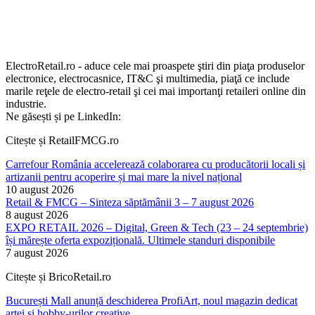
ElectroRetail.ro - aduce cele mai proaspete ştiri din piaţa produselor
electronice, electrocasnice, IT&C şi multimedia, piaţă ce include
marile reţele de electro-retail şi cei mai importanţi retaileri online din
industrie.
Ne găsești și pe LinkedIn:
Citește și RetailFMCG.ro
Carrefour România accelerează colaborarea cu producătorii locali și
artizanii pentru acoperire și mai mare la nivel național
10 august 2026
Retail & FMCG – Sinteza săptămânii 3 – 7 august 2026
8 august 2026
EXPO RETAIL 2026 – Digital, Green & Tech (23 – 24 septembrie)
își mărește oferta expozițională. Ultimele standuri disponibile
7 august 2026
Citește și BricoRetail.ro
București Mall anunță deschiderea ProfiArt, noul magazin dedicat
artei și hobby-urilor creative