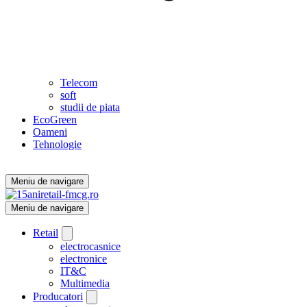
Telecom
soft
studii de piata
EcoGreen
Oameni
Tehnologie
Meniu de navigare
Meniu de navigare
Retail
electrocasnice
electronice
IT&C
Multimedia
Producatori