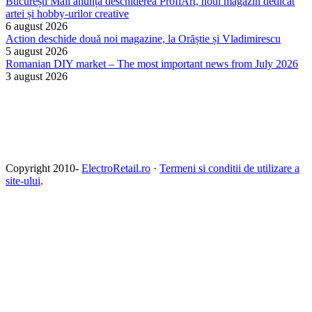
București Mall anunță deschiderea ProfiArt, noul magazin dedicat
artei și hobby-urilor creative
6 august 2026
Action deschide două noi magazine, la Orăștie și Vladimirescu
5 august 2026
Romanian DIY market – The most important news from July 2026
3 august 2026
Copyright 2010-
ElectroRetail.ro
·
Termeni si conditii de utilizare a
site-ului
.