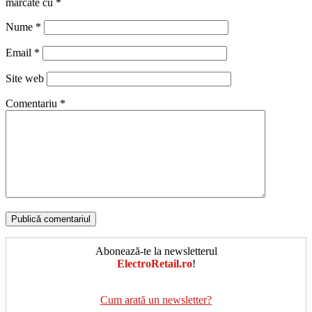
marcate cu
*
Nume
*
Email
*
Site web
Comentariu
*
Abonează-te la newsletterul
ElectroRetail.ro
!
Cum arată un newsletter?