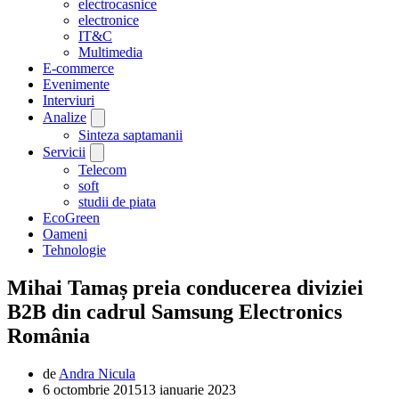
electrocasnice
electronice
IT&C
Multimedia
E-commerce
Evenimente
Interviuri
Analize
Sinteza saptamanii
Servicii
Telecom
soft
studii de piata
EcoGreen
Oameni
Tehnologie
Mihai Tamaș preia conducerea diviziei
B2B din cadrul Samsung Electronics
România
de
Andra Nicula
6 octombrie 2015
13 ianuarie 2023