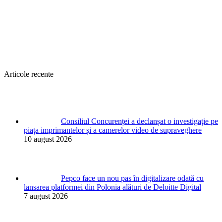
Articole recente
Consiliul Concurenței a declanșat o investigație pe
piața imprimantelor și a camerelor video de supraveghere
10 august 2026
Pepco face un nou pas în digitalizare odată cu
lansarea platformei din Polonia alături de Deloitte Digital
7 august 2026