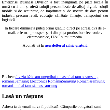
Enterprise Business Division a fost inaugurată pe piața locală în
urmă cu 2 ani și oferă soluții personalizate de afișaj digital, soluții
mobile și de securitate, de imprimare și de stocare de date pentru
industrii precum retail, educație, sănătate, finanțe, transporturi sau
logistică.
În fiecare dimineaţă puteți primi gratuit, direct pe adresa dvs de e-
mail, cele mai proaspete ştiri din piaţa produselor electronice,
electrocasnice, IT&C şi multimedia.
Abonaţi-vă la
newsletterul zilnic gratuit
.
Etichete:
divizia b2b samsung
mihai tamas
mihai tamas samsung
romania
Samsung Electronics România
Samsung Romania
samsung
romania mihai tamas
tamas samsung
Lasă un răspuns
Adresa ta de email nu va fi publicată.
Câmpurile obligatorii sunt