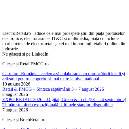
ElectroRetail.ro - aduce cele mai proaspete ştiri din piaţa produselor
electronice, electrocasnice, IT&C şi multimedia, piaţă ce include
marile reţele de electro-retail şi cei mai importanţi retaileri online din
industrie.
Ne găsești și pe LinkedIn:
Citește și RetailFMCG.ro
Carrefour România accelerează colaborarea cu producătorii locali și
artizanii pentru acoperire și mai mare la nivel național
10 august 2026
Retail & FMCG – Sinteza săptămânii 3 – 7 august 2026
8 august 2026
EXPO RETAIL 2026 – Digital, Green & Tech (23 – 24 septembrie)
își mărește oferta expozițională. Ultimele standuri disponibile
7 august 2026
Citește și BricoRetail.ro