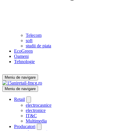
Telecom
soft
studii de piata
EcoGreen
Oameni
Tehnologie
Meniu de navigare
Meniu de navigare
Retail
electrocasnice
electronice
IT&C
Multimedia
Producatori