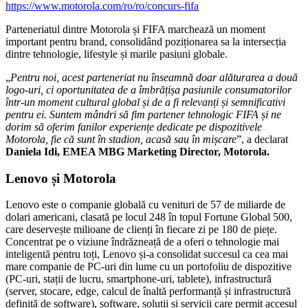
https://www.motorola.com/ro/ro/concurs-fifa
Parteneriatul dintre Motorola și FIFA marchează un moment
important pentru brand, consolidând poziționarea sa la intersecția
dintre tehnologie, lifestyle și marile pasiuni globale.
„
Pentru noi, acest parteneriat nu înseamnă doar alăturarea a două
logo-uri, ci oportunitatea de a îmbrățișa pasiunile consumatorilor
într-un moment cultural global și de a fi relevanți și semnificativi
pentru ei. Suntem mândri să fim partener tehnologic FIFA și ne
dorim să oferim fanilor experiențe dedicate pe dispozitivele
Motorola, fie că sunt în stadion, acasă sau în mișcare
”, a declarat
Daniela Idi, EMEA MBG Marketing Director, Motorola.
Lenovo și Motorola
Lenovo este o companie globală cu venituri de 57 de miliarde de
dolari americani, clasată pe locul 248 în topul Fortune Global 500,
care deservește milioane de clienți în fiecare zi pe 180 de piețe.
Concentrat pe o viziune îndrăzneață de a oferi o tehnologie mai
inteligentă pentru toți, Lenovo și-a consolidat succesul ca cea mai
mare companie de PC-uri din lume cu un portofoliu de dispozitive
(PC-uri, stații de lucru, smartphone-uri, tablete), infrastructură
(server, stocare, edge, calcul de înaltă performanță și infrastructură
definită de software), software, soluții și servicii care permit accesul