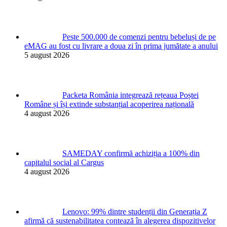
Peste 500.000 de comenzi pentru bebeluși de pe
eMAG au fost cu livrare a doua zi în prima jumătate a anului
5 august 2026
Packeta România integrează rețeaua Poștei
Române și își extinde substanțial acoperirea națională
4 august 2026
SAMEDAY confirmă achiziția a 100% din
capitalul social al Cargus
4 august 2026
Lenovo: 99% dintre studenții din Generația Z
afirmă că sustenabilitatea contează în alegerea dispozitivelor