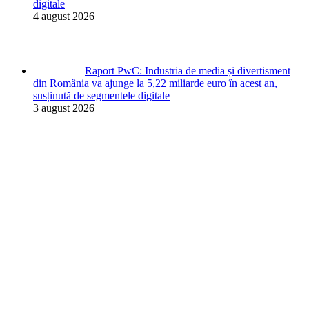
digitale
4 august 2026
Raport PwC: Industria de media și divertisment
din România va ajunge la 5,22 miliarde euro în acest an,
susținută de segmentele digitale
3 august 2026