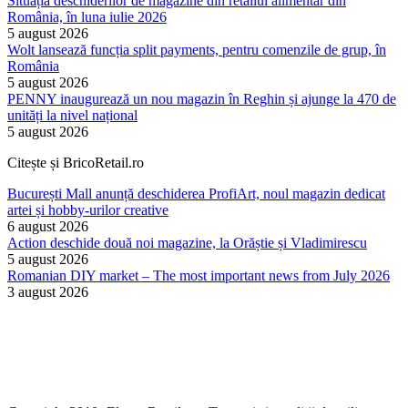
Situația deschiderilor de magazine din retailul alimentar din
România, în luna iulie 2026
5 august 2026
Wolt lansează funcția split payments, pentru comenzile de grup, în
România
5 august 2026
PENNY inaugurează un nou magazin în Reghin și ajunge la 470 de
unități la nivel național
5 august 2026
Citește și BricoRetail.ro
București Mall anunță deschiderea ProfiArt, noul magazin dedicat
artei și hobby-urilor creative
6 august 2026
Action deschide două noi magazine, la Orăștie și Vladimirescu
5 august 2026
Romanian DIY market – The most important news from July 2026
3 august 2026