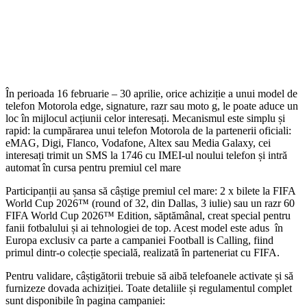
În perioada 16 februarie – 30 aprilie, orice achiziție a unui model de
telefon Motorola edge, signature, razr sau moto g, le poate aduce un
loc în mijlocul acțiunii celor interesați. Mecanismul este simplu și
rapid: la cumpărarea unui telefon Motorola de la partenerii oficiali:
eMAG, Digi, Flanco, Vodafone, Altex sau Media Galaxy, cei
interesați trimit un SMS la 1746 cu IMEI-ul noului telefon și intră
automat în cursa pentru premiul cel mare
Participanții au șansa să câștige premiul cel mare: 2 x bilete la FIFA
World Cup 2026™ (round of 32, din Dallas, 3 iulie) sau un razr 60
FIFA World Cup 2026™ Edition, săptămânal, creat special pentru
fanii fotbalului și ai tehnologiei de top. Acest model este adus în
Europa exclusiv ca parte a campaniei Football is Calling, fiind
primul dintr-o colecție specială, realizată în parteneriat cu FIFA.
Pentru validare, câștigătorii trebuie să aibă telefoanele activate și să
furnizeze dovada achiziției. Toate detaliile și regulamentul complet
sunt disponibile în pagina campaniei: