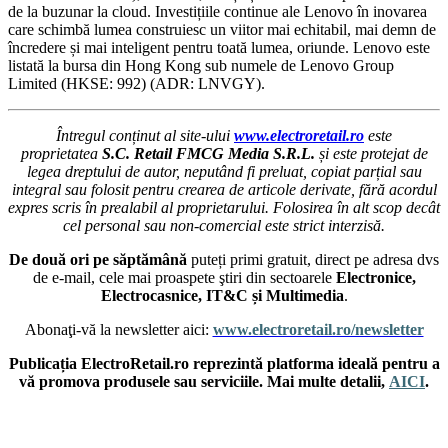
de la buzunar la cloud. Investițiile continue ale Lenovo în inovarea
care schimbă lumea construiesc un viitor mai echitabil, mai demn de
încredere și mai inteligent pentru toată lumea, oriunde. Lenovo este
listată la bursa din Hong Kong sub numele de Lenovo Group
Limited (HKSE: 992) (ADR: LNVGY).
Întregul conținut al site-ului
www.electroretail.ro
este
proprietatea
S.C. Retail FMCG Media S.R.L.
și este protejat de
legea dreptului de autor, neputând fi preluat, copiat parțial sau
integral sau folosit pentru crearea de articole derivate, fără acordul
expres scris în prealabil al proprietarului. Folosirea în alt scop decât
cel personal sau non-comercial este strict interzisă.
De două ori pe săptămână
puteți primi gratuit, direct pe adresa dvs
de e-mail, cele mai proaspete ştiri din sectoarele
Electronice,
Electrocasnice, IT&C și Multimedia
.
Abonaţi-vă la newsletter aici:
www.electroretail.ro/newsletter
Publicația ElectroRetail.ro reprezintă platforma ideală pentru a
vă promova produsele sau serviciile. Mai multe detalii,
AICI
.