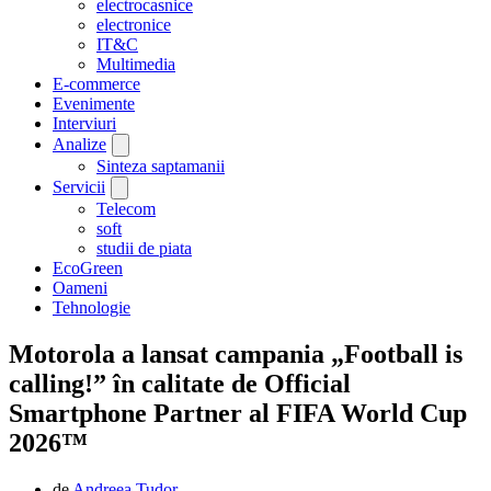
electrocasnice
electronice
IT&C
Multimedia
E-commerce
Evenimente
Interviuri
Analize
Sinteza saptamanii
Servicii
Telecom
soft
studii de piata
EcoGreen
Oameni
Tehnologie
Motorola a lansat campania „Football is
calling!” în calitate de Official
Smartphone Partner al FIFA World Cup
2026™
de
Andreea Tudor