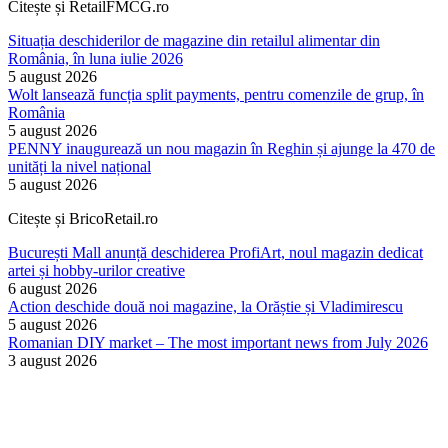
Citește și RetailFMCG.ro
Situația deschiderilor de magazine din retailul alimentar din
România, în luna iulie 2026
5 august 2026
Wolt lansează funcția split payments, pentru comenzile de grup, în
România
5 august 2026
PENNY inaugurează un nou magazin în Reghin și ajunge la 470 de
unități la nivel național
5 august 2026
Citește și BricoRetail.ro
București Mall anunță deschiderea ProfiArt, noul magazin dedicat
artei și hobby-urilor creative
6 august 2026
Action deschide două noi magazine, la Orăștie și Vladimirescu
5 august 2026
Romanian DIY market – The most important news from July 2026
3 august 2026