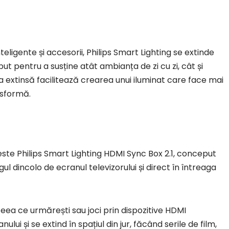
eligente și accesorii, Philips Smart Lighting se extinde
 pentru a susține atât ambianța de zi cu zi, cât și
 extinsă facilitează crearea unui iluminat care face mai
nsformă.
este Philips Smart Lighting HDMI Sync Box 2.1, conceput
ul dincolo de ecranul televizorului și direct în întreaga
ceea ce urmărești sau joci prin dispozitive HDMI
lui și se extind în spațiul din jur, făcând serile de film,