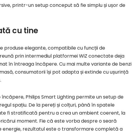
rsive, printr-un setup conceput să fie simplu și ușor de
tă cu tine
l de produse elegante, compatibile cu funcții de
preună prin intermediul platformei WiZ conectate deja
inat în întreaga încăpere. Cu mai multe variante de benzi
masă, consumatorii își pot adapta și extinde cu ușurință
.
-o încăpere, Philips Smart Lighting permite un setup de
egul spațiu. De la pereți și colțuri, până în spatele
poate fi stratificată pentru a crea un ambient coerent, la
 oricărui moment. Fie că este vorba despre o seară
e energie, rezultatul este o transformare completă a