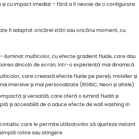
și cu impact imediat – fără a fi nevoie de o configurare
ate fi adaptat oricărei stări sau oricărui moment, cu
– iluminat multicolor, cu efecte gradient fluide, care dau
culoarea dincolo de ecran, într-o experiență mai dinamică
lticolor, care creează efecte fluide pe pereți, mobilier și
mai imersive și mai personalizate (RGBIC, Neon și altele)
mpactă și versatilă, care oferă o lumină fluidă și
lă și accesibilă de a aduce efecte de wall washing în
 intuitiv, care le permite utilizatorilor să ajusteze instant
 simplă rotire sau atingere