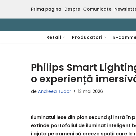
Prima pagina
Despre
Comunicate
Newslett
Sari
la
conținut
Retail
Producatori
E-comme
Philips Smart Lightin
o experiență imersiv
de
Andreea Tudor
13 mai 2026
Iluminatul iese din plan secund și intră în 
extinde portofoliul de iluminat inteligent
i ajuta pe oameni să creeze spații care le r