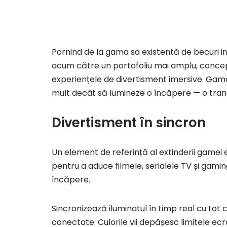
Pornind de la gama sa existentă de becuri int
acum către un portofoliu mai amplu, conceput
experiențele de divertisment imersive. Gama
mult decât să lumineze o încăpere — o tra
Divertisment în sincron
Un element de referință al extinderii gamei 
pentru a aduce filmele, serialele TV și gaming
încăpere.
Sincronizează iluminatul în timp real cu tot 
conectate. Culorile vii depășesc limitele ecranu