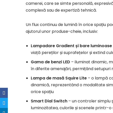
camerei, care se simte personală, expresivă 
complexă sau de expertiză tehnică.
Un flux continuu de lumină în orice spațiu po
ajutorul unor produse-cheie, inclusiv:
Lampadare Gradient și bare luminoase
viață pereților și suprafețelor și extind 
Gama de benzi LED
– iluminat dinamic, mu
în diferite amenajări, permițând setupuri 
Lampa de masă Squire Lite
– o lampă co
dinamică, reprezentând o modalitate simp
orice spațiu
Smart Dial Switch
– un controler simplu și
luminozitatea, culorile și scenele printr-o