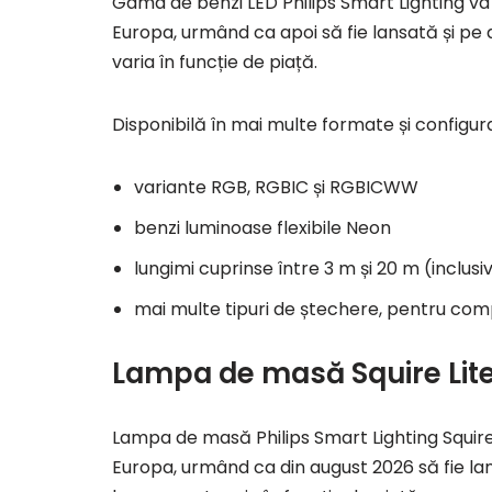
Gama de benzi LED Philips Smart Lighting va fi
Europa, urmând ca apoi să fie lansată și pe a
varia în funcție de piață.
Disponibilă în mai multe formate și configurați
variante RGB, RGBIC și RGBICWW
benzi luminoase flexibile Neon
lungimi cuprinse între 3 m și 20 m (inclusiv
mai multe tipuri de ștechere, pentru comp
Lampa de masă Squire Lit
Lampa de masă Philips Smart Lighting Squire L
Europa, urmând ca din august 2026 să fie lans