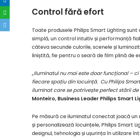
Control fără efort
Toate produsele Philips Smart Lighting sunt
simplă, un control intuitiv și performanță fiabi
câteva secunde culorile, scenele și luminoz
liniștită, fie pentru o seară de film plină de e
„
Iluminatul nu mai este doar funcțional – ci c
fiecare spațiu din locuință. Cu Philips Smar
iluminat care se potrivește perfect stării de 
Monteiro, Business Leader
Philips Smart L
Pe măsură ce iluminatul conectat joacă un ro
și personalizează locuințele, Philips Smart L
designul, tehnologia și ușurința în utilizare 