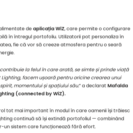
 alimentate de
aplicația WiZ
, care permite o configurare
lă în întregul portofoliu. Utilizatorii pot personaliza în
itatea, fie că vor să creeze atmosfera pentru o seară
nergie.
ontribuie la felul în care arată, se simte și prinde viață
t Lighting, facem ușoară pentru oricine crearea unui
spirit, momentului și spațiului său.
” a declarat
Mafalda
ighting (connected by WiZ).
l tot mai important în modul în care oamenii își trăiesc
ighting continuă să își extindă portofoliul — combinând
într-un sistem care funcționează fără efort.