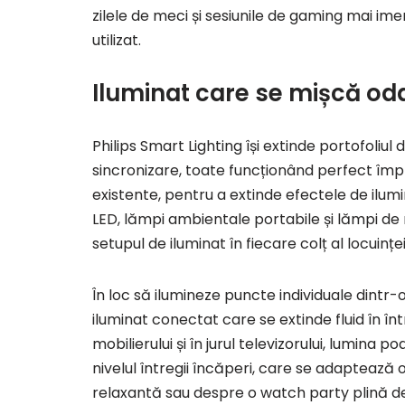
zilele de meci și sesiunile de gaming mai ime
utilizat.
Iluminat care se mișcă oda
Philips Smart Lighting își extinde portofoliu
sincronizare, toate funcționând perfect îm
existente, pentru a extinde efectele de ilum
LED, lămpi ambientale portabile și lămpi de 
setupul de iluminat în fiecare colț al locuinței
În loc să ilumineze puncte individuale dintr
iluminat conectat care se extinde fluid în într
mobilierului și în jurul televizorului, lumina 
nivelul întregii încăperi, care se adaptează
relaxantă sau despre o watch party plină d