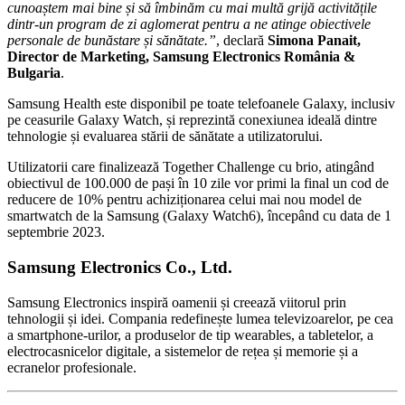
cunoaștem mai bine și să îmbinăm cu mai multă grijă activitățile
dintr-un program de zi aglomerat pentru a ne atinge obiectivele
personale de bunăstare și sănătate.”
, declară
Simona Panait,
Director de Marketing, Samsung Electronics România &
Bulgaria
.
Samsung Health este disponibil pe toate telefoanele Galaxy, inclusiv
pe ceasurile Galaxy Watch, și reprezintă conexiunea ideală dintre
tehnologie și evaluarea stării de sănătate a utilizatorului.
Utilizatorii care finalizează Together Challenge cu brio, atingând
obiectivul de 100.000 de pași în 10 zile vor primi la final un cod de
reducere de 10% pentru achiziționarea celui mai nou model de
smartwatch de la Samsung (Galaxy Watch6), începând cu data de 1
septembrie 2023.
Samsung Electronics Co., Ltd.
Samsung Electronics inspiră oamenii și creează viitorul prin
tehnologii și idei. Compania redefinește lumea televizoarelor, pe cea
a smartphone-urilor, a produselor de tip wearables, a tabletelor, a
electrocasnicelor digitale, a sistemelor de rețea și memorie și a
ecranelor profesionale.