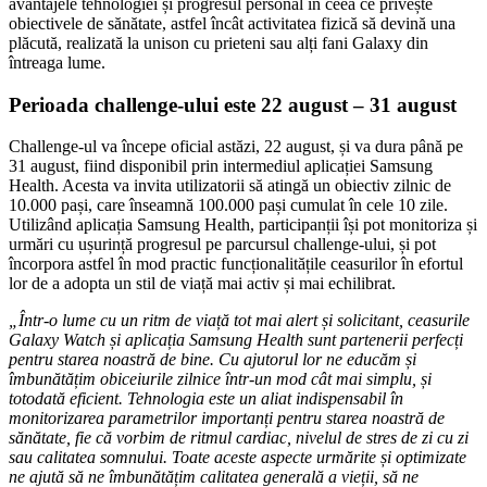
avantajele tehnologiei și progresul personal în ceea ce privește
obiectivele de sănătate, astfel încât activitatea fizică să devină una
plăcută, realizată la unison cu prieteni sau alți fani Galaxy din
întreaga lume.
Perioada challenge-ului este 22 august – 31 august
Challenge-ul va începe oficial astăzi, 22 august, și va dura până pe
31 august, fiind disponibil prin intermediul aplicației Samsung
Health. Acesta va invita utilizatorii să atingă un obiectiv zilnic de
10.000 pași, care înseamnă 100.000 pași cumulat în cele 10 zile.
Utilizând aplicația Samsung Health, participanții își pot monitoriza și
urmări cu ușurință progresul pe parcursul challenge-ului, și pot
încorpora astfel în mod practic funcționalitățile ceasurilor în efortul
lor de a adopta un stil de viață mai activ și mai echilibrat.
„Într-o lume cu un ritm de viață tot mai alert și solicitant, ceasurile
Galaxy Watch și aplicația Samsung Health sunt partenerii perfecți
pentru starea noastră de bine. Cu ajutorul lor ne educăm și
îmbunătățim obiceiurile zilnice într-un mod cât mai simplu, și
totodată eficient. Tehnologia este un aliat indispensabil în
monitorizarea parametrilor importanți pentru starea noastră de
sănătate, fie că vorbim de ritmul cardiac, nivelul de stres de zi cu zi
sau calitatea somnului. Toate aceste aspecte urmărite și optimizate
ne ajută să ne îmbunătățim calitatea generală a vieții, să ne