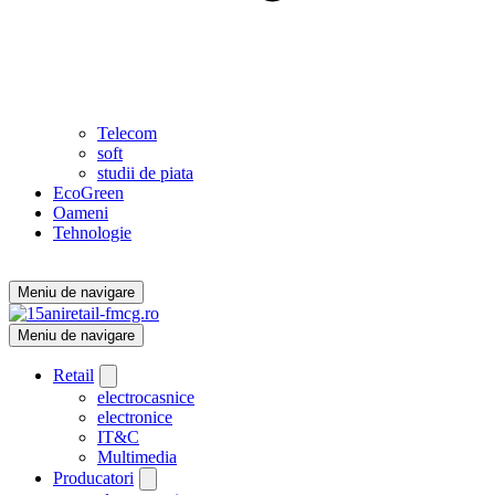
Telecom
soft
studii de piata
EcoGreen
Oameni
Tehnologie
Meniu de navigare
Meniu de navigare
Retail
electrocasnice
electronice
IT&C
Multimedia
Producatori