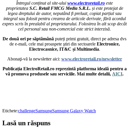
Întregul conținut al site-ului
www.electroretail.ro
este
proprietatea
S.C. Retail FMCG Media S.R.L.
și este protejat de
legea dreptului de autor, neputând fi preluat, copiat parțial sau
integral sau folosit pentru crearea de articole derivate, fără acordul
expres scris în prealabil al proprietarului. Folosirea în alt scop decât
cel personal sau non-comercial este strict interzisă.
De două ori pe săptămână
puteți primi gratuit, direct pe adresa dvs
de e-mail, cele mai proaspete ştiri din sectoarele
Electronice,
Electrocasnice, IT&C și Multimedia
.
Abonaţi-vă la newsletter aici:
www.electroretail.ro/newsletter
Publicația ElectroRetail.ro reprezintă platforma ideală pentru a
vă promova produsele sau serviciile. Mai multe detalii,
AICI
.
Etichete:
challenge
Samsung
Samsung Galaxy Watch
Lasă un răspuns