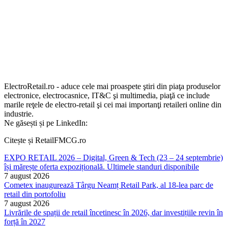
ElectroRetail.ro - aduce cele mai proaspete ştiri din piaţa produselor
electronice, electrocasnice, IT&C şi multimedia, piaţă ce include
marile reţele de electro-retail şi cei mai importanţi retaileri online din
industrie.
Ne găsești și pe LinkedIn:
Citește și RetailFMCG.ro
EXPO RETAIL 2026 – Digital, Green & Tech (23 – 24 septembrie)
își mărește oferta expozițională. Ultimele standuri disponibile
7 august 2026
Cometex inaugurează Târgu Neamț Retail Park, al 18-lea parc de
retail din portofoliu
7 august 2026
Livrările de spații de retail încetinesc în 2026, dar investițiile revin în
forță în 2027