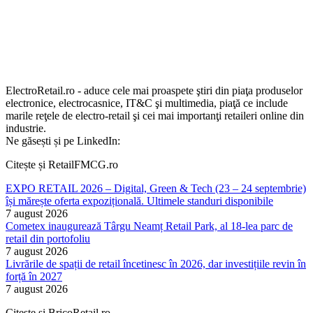
ElectroRetail.ro - aduce cele mai proaspete ştiri din piaţa produselor
electronice, electrocasnice, IT&C şi multimedia, piaţă ce include
marile reţele de electro-retail şi cei mai importanţi retaileri online din
industrie.
Ne găsești și pe LinkedIn:
Citește și RetailFMCG.ro
EXPO RETAIL 2026 – Digital, Green & Tech (23 – 24 septembrie)
își mărește oferta expozițională. Ultimele standuri disponibile
7 august 2026
Cometex inaugurează Târgu Neamț Retail Park, al 18-lea parc de
retail din portofoliu
7 august 2026
Livrările de spații de retail încetinesc în 2026, dar investițiile revin în
forță în 2027
7 august 2026
Citește și BricoRetail.ro