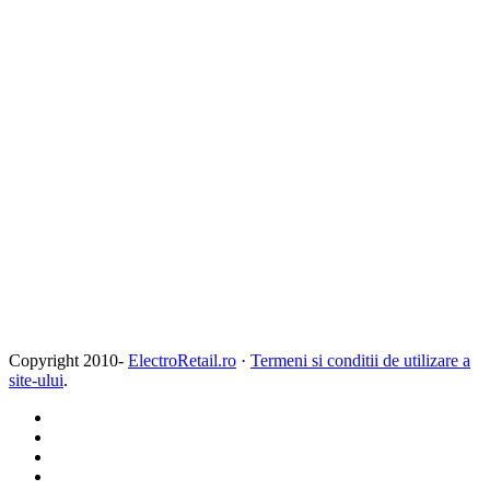
Copyright 2010-
ElectroRetail.ro
·
Termeni si conditii de utilizare a
site-ului
.