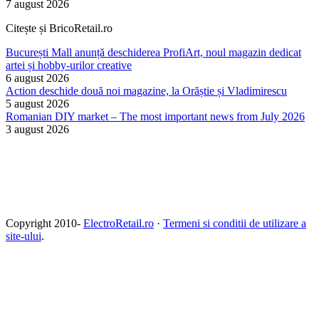
7 august 2026
Citește și BricoRetail.ro
București Mall anunță deschiderea ProfiArt, noul magazin dedicat
artei și hobby-urilor creative
6 august 2026
Action deschide două noi magazine, la Orăștie și Vladimirescu
5 august 2026
Romanian DIY market – The most important news from July 2026
3 august 2026
Copyright 2010-
ElectroRetail.ro
·
Termeni si conditii de utilizare a
site-ului
.