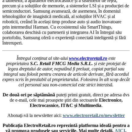
a tabletelor, a aparatelor electrocasnice și a sistemelor de rețea,
precum și a soluțiilor de memorie, a sistemelor LSI și a producției de
semiconductori. Samsung avansează, de asemenea, în domeniul
tehnologiilor de imagistică medicală, al soluțiilor HVAC și al
roboticii, creând în același timp produse auto și audio inovatoare
prin intermediul Harman. Cu ecosistemul său SmartThings,
colaborarea deschisă cu partenerii și integrarea AI în întregul său
portofoliu, Samsung oferă o experiență conectată inteligentă și fără
întreruperi.
Întregul conținut al site-ului
www.electroretail.ro
este
proprietatea
S.C. Retail FMCG Media S.R.L.
și este protejat de
legea dreptului de autor, neputând fi preluat, copiat parțial sau
integral sau folosit pentru crearea de articole derivate, fără acordul
expres scris în prealabil al proprietarului. Folosirea în alt scop decât
cel personal sau non-comercial este strict interzisă.
De două ori pe săptămână
puteți primi gratuit, direct pe adresa dvs
de e-mail, cele mai proaspete ştiri din sectoarele
Electronice,
Electrocasnice, IT&C și Multimedia
.
Abonaţi-vă la newsletter aici:
www.electroretail.ro/newsletter
Publicația ElectroRetail.ro reprezintă platforma ideală pentru a
vă promova produsele sau serviciile. Mai multe detalii,
AICI
.