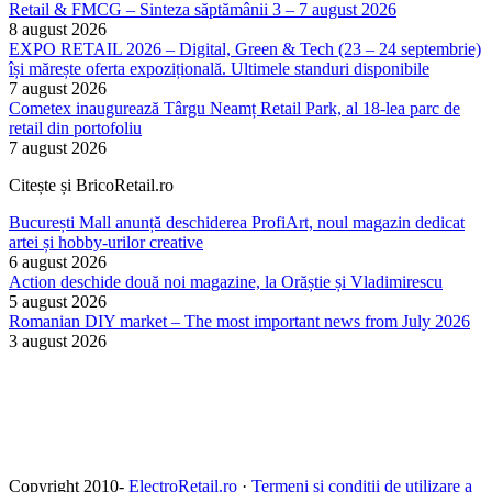
Retail & FMCG – Sinteza săptămânii 3 – 7 august 2026
8 august 2026
EXPO RETAIL 2026 – Digital, Green & Tech (23 – 24 septembrie)
își mărește oferta expozițională. Ultimele standuri disponibile
7 august 2026
Cometex inaugurează Târgu Neamț Retail Park, al 18-lea parc de
retail din portofoliu
7 august 2026
Citește și BricoRetail.ro
București Mall anunță deschiderea ProfiArt, noul magazin dedicat
artei și hobby-urilor creative
6 august 2026
Action deschide două noi magazine, la Orăștie și Vladimirescu
5 august 2026
Romanian DIY market – The most important news from July 2026
3 august 2026
Copyright 2010-
ElectroRetail.ro
·
Termeni si conditii de utilizare a