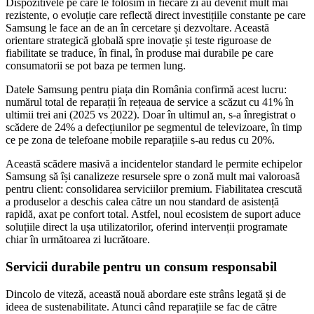
Dispozitivele pe care le folosim în fiecare zi au devenit mult mai
rezistente, o evoluție care reflectă direct investițiile constante pe care
Samsung le face an de an în cercetare și dezvoltare. Această
orientare strategică globală spre inovație și teste riguroase de
fiabilitate se traduce, în final, în produse mai durabile pe care
consumatorii se pot baza pe termen lung.
Datele Samsung pentru piața din România confirmă acest lucru:
numărul total de reparații în rețeaua de service a scăzut cu 41% în
ultimii trei ani (2025 vs 2022). Doar în ultimul an, s-a înregistrat o
scădere de 24% a defecțiunilor pe segmentul de televizoare, în timp
ce pe zona de telefoane mobile reparațiile s-au redus cu 20%.
Această scădere masivă a incidentelor standard le permite echipelor
Samsung să își canalizeze resursele spre o zonă mult mai valoroasă
pentru client: consolidarea serviciilor premium. Fiabilitatea crescută
a produselor a deschis calea către un nou standard de asistență
rapidă, axat pe confort total. Astfel, noul ecosistem de suport aduce
soluțiile direct la ușa utilizatorilor, oferind intervenții programate
chiar în următoarea zi lucrătoare.
Servicii durabile pentru un consum responsabil
Dincolo de viteză, această nouă abordare este strâns legată și de
ideea de sustenabilitate. Atunci când reparațiile se fac de către