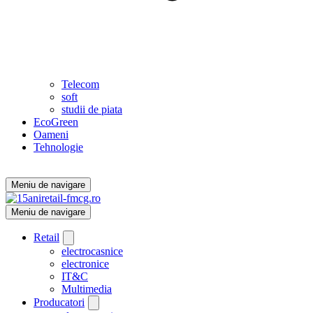
Telecom
soft
studii de piata
EcoGreen
Oameni
Tehnologie
Meniu de navigare
Meniu de navigare
Retail
electrocasnice
electronice
IT&C
Multimedia
Producatori