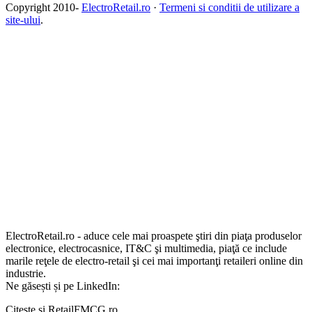
Copyright 2010-
ElectroRetail.ro
·
Termeni si conditii de utilizare a
site-ului
.
ElectroRetail.ro - aduce cele mai proaspete ştiri din piaţa produselor
electronice, electrocasnice, IT&C şi multimedia, piaţă ce include
marile reţele de electro-retail şi cei mai importanţi retaileri online din
industrie.
Ne găsești și pe LinkedIn:
Citește și RetailFMCG.ro