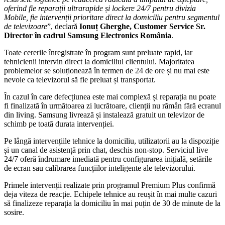
oferind fie reparații ultrarapide și lockere 24/7 pentru divizia
Mobile, fie intervenții prioritare direct la domiciliu pentru segmentul
de televizoare
”, declară
Ionuț Gherghe, Customer Service Sr.
Director în cadrul Samsung Electronics România
.
Toate cererile înregistrate în program sunt preluate rapid, iar
tehnicienii intervin direct la domiciliul clientului. Majoritatea
problemelor se soluționează în termen de 24 de ore și nu mai este
nevoie ca televizorul să fie preluat și transportat.
În cazul în care defecțiunea este mai complexă și reparația nu poate
fi finalizată în următoarea zi lucrătoare, clienții nu rămân fără ecranul
din living. Samsung livrează și instalează gratuit un televizor de
schimb pe toată durata intervenției.
Pe lângă intervențiile tehnice la domiciliu, utilizatorii au la dispoziție
și un canal de asistență prin chat, deschis non-stop. Serviciul live
24/7 oferă îndrumare imediată pentru configurarea inițială, setările
de ecran sau calibrarea funcțiilor inteligente ale televizorului.
Primele intervenții realizate prin programul Premium Plus confirmă
deja viteza de reacție. Echipele tehnice au reușit în mai multe cazuri
să finalizeze reparația la domiciliu în mai puțin de 30 de minute de la
sosire.