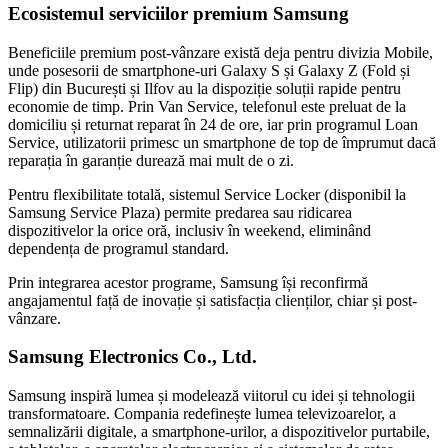
Ecosistemul serviciilor premium Samsung
Beneficiile premium post-vânzare există deja pentru divizia Mobile,
unde posesorii de smartphone-uri Galaxy S și Galaxy Z (Fold și
Flip) din București și Ilfov au la dispoziție soluții rapide pentru
economie de timp. Prin Van Service, telefonul este preluat de la
domiciliu și returnat reparat în 24 de ore, iar prin programul Loan
Service, utilizatorii primesc un smartphone de top de împrumut dacă
reparația în garanție durează mai mult de o zi.
Pentru flexibilitate totală, sistemul Service Locker (disponibil la
Samsung Service Plaza) permite predarea sau ridicarea
dispozitivelor la orice oră, inclusiv în weekend, eliminând
dependența de programul standard.
Prin integrarea acestor programe, Samsung își reconfirmă
angajamentul față de inovație și satisfacția clienților, chiar și post-
vânzare.
Samsung Electronics Co., Ltd.
Samsung inspiră lumea și modelează viitorul cu idei și tehnologii
transformatoare. Compania redefinește lumea televizoarelor, a
semnalizării digitale, a smartphone-urilor, a dispozitivelor purtabile,