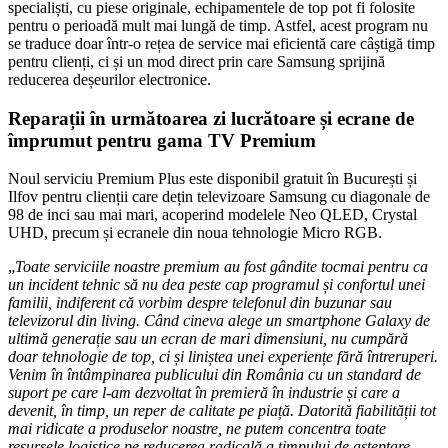
specialiști, cu piese originale, echipamentele de top pot fi folosite
pentru o perioadă mult mai lungă de timp. Astfel, acest program nu
se traduce doar într-o rețea de service mai eficientă care câștigă timp
pentru clienți, ci și un mod direct prin care Samsung sprijină
reducerea deșeurilor electronice.
Reparații în următoarea zi lucrătoare și ecrane de
împrumut pentru gama TV Premium
Noul serviciu Premium Plus este disponibil gratuit în București și
Ilfov pentru clienții care dețin televizoare Samsung cu diagonale de
98 de inci sau mai mari, acoperind modelele Neo QLED, Crystal
UHD, precum și ecranele din noua tehnologie Micro RGB.
„
Toate serviciile noastre premium au fost gândite tocmai pentru ca
un incident tehnic să nu dea peste cap programul și confortul unei
familii, indiferent că vorbim despre telefonul din buzunar sau
televizorul din living. Când cineva alege un smartphone Galaxy de
ultimă generație sau un ecran de mari dimensiuni, nu cumpără
doar tehnologie de top, ci și liniștea unei experiențe fără întreruperi.
Venim în întâmpinarea publicului din România cu un standard de
suport pe care l-am dezvoltat în premieră în industrie și care a
devenit, în timp, un reper de calitate pe piață. Datorită fiabilității tot
mai ridicate a produselor noastre, ne putem concentra toate
resursele logistice pe reducerea radicală a timpului de așteptare,