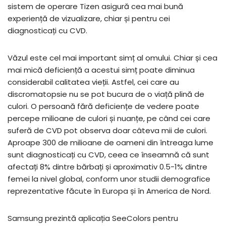
sistem de operare Tizen asigură cea mai bună
experiență de vizualizare, chiar și pentru cei
diagnosticați cu CVD.
Văzul este cel mai important simț al omului. Chiar și cea
mai mică deficiență a acestui simț poate diminua
considerabil calitatea vieții. Astfel, cei care au
discromatopsie nu se pot bucura de o viață plină de
culori. O persoană fără deficiențe de vedere poate
percepe milioane de culori și nuanțe, pe când cei care
suferă de CVD pot observa doar câteva mii de culori.
Aproape 300 de milioane de oameni din întreaga lume
sunt diagnosticați cu CVD, ceea ce înseamnă că sunt
afectați 8% dintre bărbați și aproximativ 0.5-1% dintre
femei la nivel global, conform unor studii demografice
reprezentative făcute în Europa și în America de Nord.
Samsung prezintă aplicația SeeColors pentru