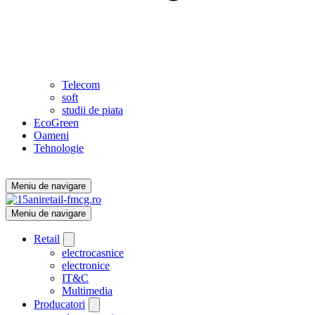
Telecom
soft
studii de piata
EcoGreen
Oameni
Tehnologie
Meniu de navigare
Meniu de navigare
Retail
electrocasnice
electronice
IT&C
Multimedia
Producatori