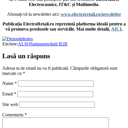
Electrocasnice, IT&C și Multimedia
.
Abonaţi-vă la newsletter aici:
www.electroretail.ro/newsletter
Publicația ElectroRetail.ro reprezintă platforma ideală pentru a
vă promova produsele sau serviciile. Mai multe detalii,
AICI
.
Etichete:
ALSO
Samsung
solutii B2B
Lasă un răspuns
Adresa ta de email nu va fi publicată.
Câmpurile obligatorii sunt
marcate cu
*
Nume
*
Email
*
Site web
Comentariu
*