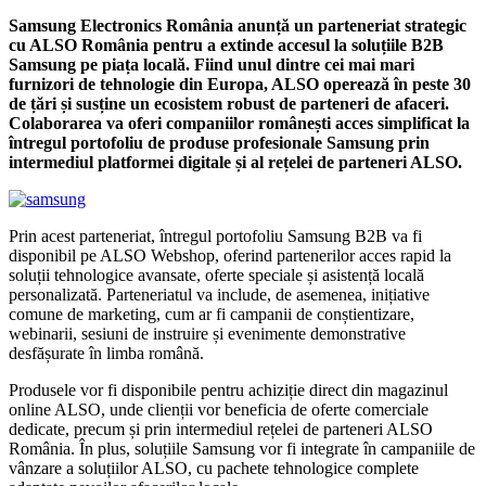
Samsung Electronics România anunță un parteneriat strategic
cu ALSO România pentru a extinde accesul la soluțiile B2B
Samsung pe piața locală. Fiind unul dintre cei mai mari
furnizori de tehnologie din Europa, ALSO operează în peste 30
de țări și susține un ecosistem robust de parteneri de afaceri.
Colaborarea va oferi companiilor românești acces simplificat la
întregul portofoliu de produse profesionale Samsung prin
intermediul platformei digitale și al rețelei de parteneri ALSO.
Prin acest parteneriat, întregul portofoliu Samsung B2B va fi
disponibil pe ALSO Webshop, oferind partenerilor acces rapid la
soluții tehnologice avansate, oferte speciale și asistență locală
personalizată. Parteneriatul va include, de asemenea, inițiative
comune de marketing, cum ar fi campanii de conștientizare,
webinarii, sesiuni de instruire și evenimente demonstrative
desfășurate în limba română.
Produsele vor fi disponibile pentru achiziție direct din magazinul
online ALSO, unde clienții vor beneficia de oferte comerciale
dedicate, precum și prin intermediul rețelei de parteneri ALSO
România. În plus, soluțiile Samsung vor fi integrate în campaniile de
vânzare a soluțiilor ALSO, cu pachete tehnologice complete