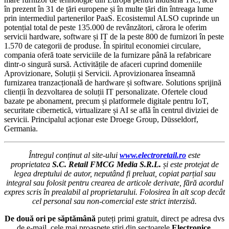
în prezent în 31 de țări europene și în multe țări din întreaga lume
prin intermediul partenerilor PaaS. Ecosistemul ALSO cuprinde un
potențial total de peste 135.000 de revânzători, cărora le oferim
servicii hardware, software și IT de la peste 800 de furnizori în peste
1.570 de categorii de produse. În spiritul economiei circulare,
compania oferă toate serviciile de la furnizare până la refabricare
dintr-o singură sursă. Activitățile de afaceri cuprind domeniile
Aprovizionare, Soluții și Servicii. Aprovizionarea înseamnă
furnizarea tranzacțională de hardware și software. Solutions sprijină
clienții în dezvoltarea de soluții IT personalizate. Ofertele cloud
bazate pe abonament, precum și platformele digitale pentru IoT,
securitate cibernetică, virtualizare și AI se află în centrul diviziei de
servicii. Principalul acționar este Droege Group, Düsseldorf,
Germania.
Întregul conținut al site-ului
www.electroretail.ro
este
proprietatea
S.C. Retail FMCG Media S.R.L.
și este protejat de
legea dreptului de autor, neputând fi preluat, copiat parțial sau
integral sau folosit pentru crearea de articole derivate, fără acordul
expres scris în prealabil al proprietarului. Folosirea în alt scop decât
cel personal sau non-comercial este strict interzisă.
De două ori pe săptămână
puteți primi gratuit, direct pe adresa dvs
de e-mail, cele mai proaspete ştiri din sectoarele
Electronice,