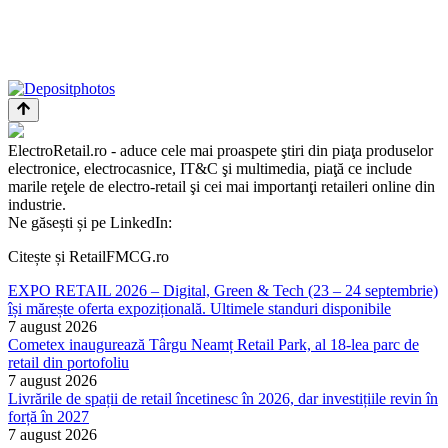
ElectroRetail.ro - aduce cele mai proaspete ştiri din piaţa produselor
electronice, electrocasnice, IT&C şi multimedia, piaţă ce include
marile reţele de electro-retail şi cei mai importanţi retaileri online din
industrie.
Ne găsești și pe LinkedIn:
Citește și RetailFMCG.ro
EXPO RETAIL 2026 – Digital, Green & Tech (23 – 24 septembrie)
își mărește oferta expozițională. Ultimele standuri disponibile
7 august 2026
Cometex inaugurează Târgu Neamț Retail Park, al 18-lea parc de
retail din portofoliu
7 august 2026
Livrările de spații de retail încetinesc în 2026, dar investițiile revin în
forță în 2027
7 august 2026