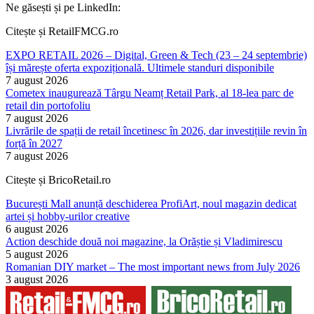
Ne găsești și pe LinkedIn:
Citește și RetailFMCG.ro
EXPO RETAIL 2026 – Digital, Green & Tech (23 – 24 septembrie)
își mărește oferta expozițională. Ultimele standuri disponibile
7 august 2026
Cometex inaugurează Târgu Neamț Retail Park, al 18-lea parc de
retail din portofoliu
7 august 2026
Livrările de spații de retail încetinesc în 2026, dar investițiile revin în
forță în 2027
7 august 2026
Citește și BricoRetail.ro
București Mall anunță deschiderea ProfiArt, noul magazin dedicat
artei și hobby-urilor creative
6 august 2026
Action deschide două noi magazine, la Orăștie și Vladimirescu
5 august 2026
Romanian DIY market – The most important news from July 2026
3 august 2026