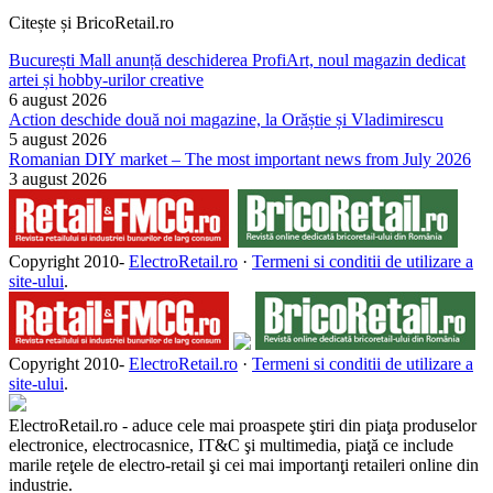
Citește și BricoRetail.ro
București Mall anunță deschiderea ProfiArt, noul magazin dedicat
artei și hobby-urilor creative
6 august 2026
Action deschide două noi magazine, la Orăștie și Vladimirescu
5 august 2026
Romanian DIY market – The most important news from July 2026
3 august 2026
Copyright 2010-
ElectroRetail.ro
·
Termeni si conditii de utilizare a
site-ului
.
Copyright 2010-
ElectroRetail.ro
·
Termeni si conditii de utilizare a
site-ului
.
ElectroRetail.ro - aduce cele mai proaspete ştiri din piaţa produselor
electronice, electrocasnice, IT&C şi multimedia, piaţă ce include
marile reţele de electro-retail şi cei mai importanţi retaileri online din
industrie.