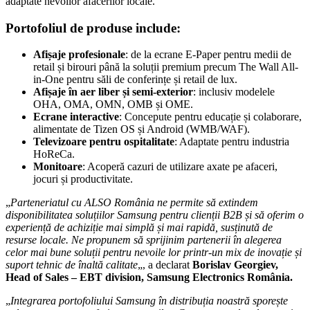
adaptate nevoilor afacerilor locale.
Portofoliul de produse include:
Afișaje profesionale
: de la ecrane E-Paper pentru medii de
retail și birouri până la soluții premium precum The Wall All-
in-One pentru săli de conferințe și retail de lux.
Afișaje în aer liber și semi-exterior
: inclusiv modelele
OHA, OMA, OMN, OMB și OME.
Ecrane interactive
: Concepute pentru educație și colaborare,
alimentate de Tizen OS și Android (WMB/WAF).
Televizoare pentru ospitalitate
: Adaptate pentru industria
HoReCa.
Monitoare
: Acoperă cazuri de utilizare axate pe afaceri,
jocuri și productivitate.
„
Parteneriatul cu ALSO România ne permite să extindem
disponibilitatea soluțiilor Samsung pentru clienții B2B și să oferim o
experiență de achiziție mai simplă și mai rapidă, susținută de
resurse locale. Ne propunem să sprijinim partenerii în alegerea
celor mai bune soluții pentru nevoile lor printr-un mix de inovație și
suport tehnic de înaltă calitate
„, a declarat
Borislav Georgiev,
Head of Sales – EBT division, Samsung Electronics România.
„
Integrarea portofoliului Samsung în distribuția noastră sporește