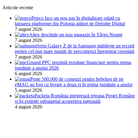
Articole recente
Pepco face un nou pas în digitalizare odată cu
lansarea platformei din Polonia alături de Deloitte Digital
7 august 2026
Altex deschide un nou magazin în Târgu Neamț
7 august 2026
Seria Galaxy Z de la Samsung stabilește un record
pentru cel mai mare număr de precomenzi înregistrat vreodată
7 august 2026
Grupul PPC prezintă rezultate financiare pentru prima
jumătate a anului 2026
6 august 2026
Peste 500.000 de comenzi pentru bebeluși de pe
eMAG au fost cu livrare a doua zi în prima jumătate a anului
5 august 2026
Packeta România integrează rețeaua Poștei Române
și își extinde substanțial acoperirea națională
4 august 2026