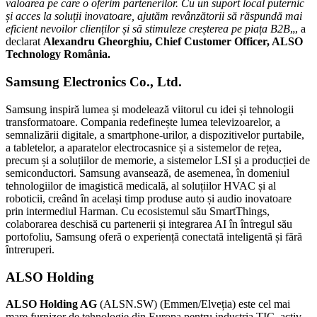
valoarea pe care o oferim partenerilor. Cu un suport local puternic
și acces la soluții inovatoare, ajutăm revânzătorii să răspundă mai
eficient nevoilor clienților și să stimuleze creșterea pe piața B2B
„, a
declarat
Alexandru Gheorghiu, Chief Customer Officer, ALSO
Technology România.
Samsung Electronics Co., Ltd.
Samsung inspiră lumea și modelează viitorul cu idei și tehnologii
transformatoare. Compania redefinește lumea televizoarelor, a
semnalizării digitale, a smartphone-urilor, a dispozitivelor purtabile,
a tabletelor, a aparatelor electrocasnice și a sistemelor de rețea,
precum și a soluțiilor de memorie, a sistemelor LSI și a producției de
semiconductori. Samsung avansează, de asemenea, în domeniul
tehnologiilor de imagistică medicală, al soluțiilor HVAC și al
roboticii, creând în același timp produse auto și audio inovatoare
prin intermediul Harman. Cu ecosistemul său SmartThings,
colaborarea deschisă cu partenerii și integrarea AI în întregul său
portofoliu, Samsung oferă o experiență conectată inteligentă și fără
întreruperi.
ALSO Holding
ALSO Holding AG
(ALSN.SW) (Emmen/Elveția) este cel mai
mare furnizor de tehnologie din Europa pentru industria TIC, activ