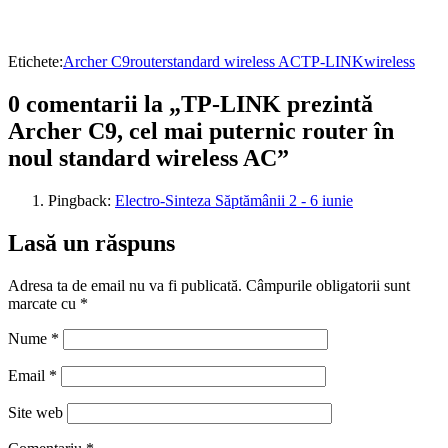
Etichete:
Archer C9
router
standard wireless AC
TP-LINK
wireless
0 comentarii la „TP-LINK prezintă
Archer C9, cel mai puternic router în
noul standard wireless AC”
Pingback:
Electro-Sinteza Săptămânii 2 - 6 iunie
Lasă un răspuns
Adresa ta de email nu va fi publicată.
Câmpurile obligatorii sunt
marcate cu
*
Nume
*
Email
*
Site web