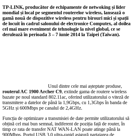
TP-LINK, producător de echipamente de netwoking și lider
mondial și local pe segmentul routerelor wireless, lansează o
gamă nouă de dispozitive wireless pentru birouri mici și spații
de locuit în cadrul salonului de electronice Computex, al doilea
cel mai mare eveniment de tehnologie la nivel global, ce se
derulează în perioada 3 – 7 iunie 2014 la Taipei (Taiwan).
Unul dintre cele mai așteptate produse,
routerul AC 1900 Archer C9
, extinde gama de routere wireless
bazate pe noul standard 802.11ac, oferind utilizatorului o viteză de
transmitere a datelor de până la 1,9Gbps, cu 1,3Gbps în banda de
5GHz și 600Mbps pe canalul de 2,4GHz.
Funcția de optimizare a transmisiei de date permite utilizatorului să
obțină cel mai bun semnal, indiferent de poziția față de router, în
timp ce rata de transfer NAT WAN-LAN poate atinge până la
900Mbps. Portul USB 3.0 ultra-rapid asigură partajarea de