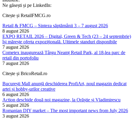
Ne găsești și pe LinkedIn:
Citește și RetailFMCG.ro
Retail & FMCG – Sinteza săptămânii 3 – 7 august 2026
8 august 2026
EXPO RETAIL 2026 – Digital, Green & Tech (23 – 24 septembrie)
își mărește oferta expozițională. Ultimele standuri disponibile
7 august 2026
Cometex inaugurează Târgu Neamț Retail Park, al 18-lea parc de
retail din portofoliu
7 august 2026
Citește și BricoRetail.ro
București Mall anunță deschiderea ProfiArt, noul magazin dedicat
artei și hobby-urilor creative
6 august 2026
Action deschide două noi magazine, la Orăștie și Vladimirescu
5 august 2026
Romanian DIY market – The most important news from July 2026
3 august 2026