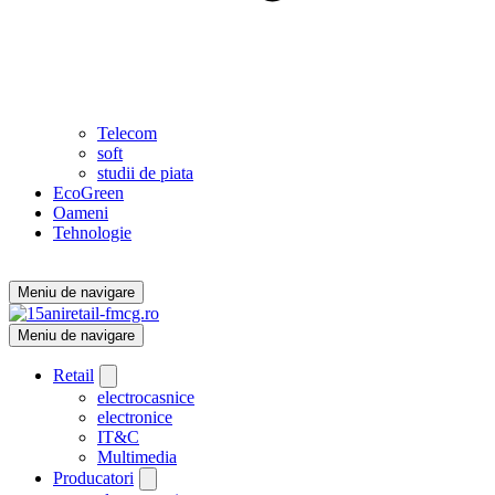
Telecom
soft
studii de piata
EcoGreen
Oameni
Tehnologie
Meniu de navigare
Meniu de navigare
Retail
electrocasnice
electronice
IT&C
Multimedia
Producatori