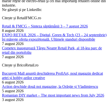
marile reţele de electro-retail şi cei mai importanţi retaileri online din
industrie.
Ne găsești și pe LinkedIn:
Citește și RetailFMCG.ro
Retail & FMCG – Sinteza săptămânii 3 – 7 august 2026
8 august 2026
EXPO RETAIL 2026 – Digital, Green & Tech (23 – 24 septembrie)
își mărește oferta expozițională. Ultimele standuri disponibile
7 august 2026
Cometex inaugurează Târgu Neamț Retail Park, al 18-lea parc de
retail din portofoliu
7 august 2026
Citește și BricoRetail.ro
București Mall anunță deschiderea ProfiArt, noul magazin dedicat
artei și hobby-urilor creative
6 august 2026
Action deschide două noi magazine, la Orăștie și Vladimirescu
5 august 2026
Romanian DIY market – The most important news from July 2026
3 august 2026