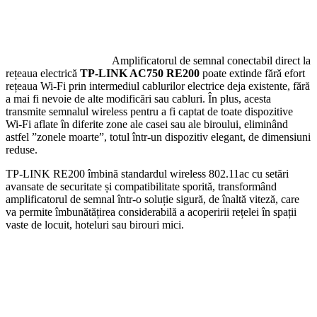
Amplificatorul de semnal conectabil direct la
rețeaua electrică
TP-LINK AC750 RE200
poate extinde fără efort
rețeaua Wi-Fi prin intermediul cablurilor electrice deja existente, fără
a mai fi nevoie de alte modificări sau cabluri. În plus, acesta
transmite semnalul wireless pentru a fi captat de toate dispozitive
Wi-Fi aflate în diferite zone ale casei sau ale biroului, eliminând
astfel ”zonele moarte”, totul într-un dispozitiv elegant, de dimensiuni
reduse.
TP-LINK RE200 îmbină standardul wireless 802.11ac cu setări
avansate de securitate și compatibilitate sporită, transformând
amplificatorul de semnal într-o soluție sigură, de înaltă viteză, care
va permite îmbunătățirea considerabilă a acoperirii rețelei în spații
vaste de locuit, hoteluri sau birouri mici.