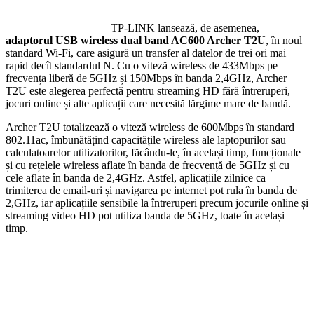
TP-LINK lansează, de asemenea,
adaptorul USB wireless dual band AC600 Archer T2U
, în noul
standard Wi-Fi, care asigură un transfer al datelor de trei ori mai
rapid decît standardul N. Cu o viteză wireless de 433Mbps pe
frecvența liberă de 5GHz și 150Mbps în banda 2,4GHz, Archer
T2U este alegerea perfectă pentru streaming HD fără întreruperi,
jocuri online și alte aplicații care necesită lărgime mare de bandă.
Archer T2U totalizează o viteză wireless de 600Mbps în standard
802.11ac, îmbunătățind capacitățile wireless ale laptopurilor sau
calculatoarelor utilizatorilor, făcându-le, în același timp, funcționale
și cu rețelele wireless aflate în banda de frecvență de 5GHz și cu
cele aflate în banda de 2,4GHz. Astfel, aplicațiile zilnice ca
trimiterea de email-uri și navigarea pe internet pot rula în banda de
2,GHz, iar aplicațiile sensibile la întreruperi precum jocurile online și
streaming video HD pot utiliza banda de 5GHz, toate în același
timp.