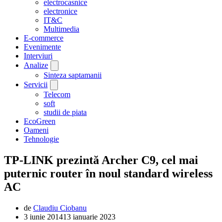
electrocasnice
electronice
IT&C
Multimedia
E-commerce
Evenimente
Interviuri
Analize
Sinteza saptamanii
Servicii
Telecom
soft
studii de piata
EcoGreen
Oameni
Tehnologie
TP-LINK prezintă Archer C9, cel mai
puternic router în noul standard wireless
AC
de
Claudiu Ciobanu
3 iunie 2014
13 ianuarie 2023