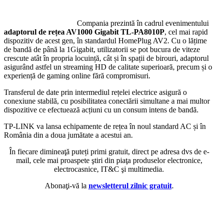
Compania prezintă în cadrul evenimentului
adaptorul de rețea AV1000 Gigabit TL-PA8010P
, cel mai rapid
dispozitiv de acest gen, în standardul HomePlug AV2. Cu o lățime
de bandă de până la 1Gigabit, utilizatorii se pot bucura de viteze
crescute atât în propria locuință, cât și în spații de birouri, adaptorul
asigurând astfel un streaming HD de calitate superioară, precum și o
experiență de gaming online fără compromisuri.
Transferul de date prin intermediul rețelei electrice asigură o
conexiune stabilă, cu posibilitatea conectării simultane a mai multor
dispozitive ce efectuează acțiuni cu un consum intens de bandă.
TP-LINK va lansa echipamente de rețea în noul standard AC și în
România din a doua jumătate a acestui an.
În fiecare dimineaţă puteți primi gratuit, direct pe adresa dvs de e-
mail, cele mai proaspete ştiri din piaţa produselor electronice,
electrocasnice, IT&C şi multimedia.
Abonaţi-vă la
newsletterul zilnic gratuit
.