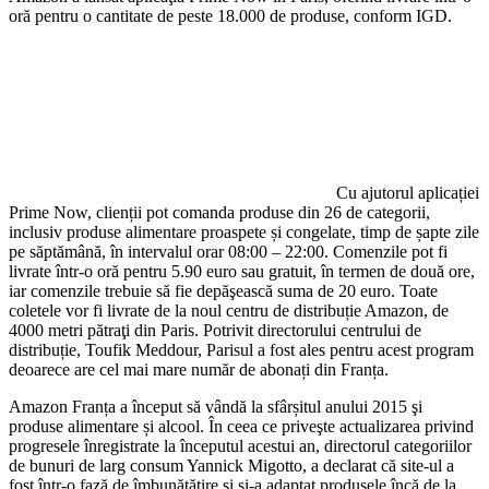
oră pentru o cantitate de peste 18.000 de produse, conform IGD.
Cu ajutorul aplicației
Prime Now, clienții pot comanda produse din 26 de categorii,
inclusiv produse alimentare proaspete și congelate, timp de șapte zile
pe săptămână, în intervalul orar 08:00 – 22:00. Comenzile pot fi
livrate într-o oră pentru 5.90 euro sau gratuit, în termen de două ore,
iar comenzile trebuie să fie depăşească suma de 20 euro. Toate
coletele vor fi livrate de la noul centru de distribuție Amazon, de
4000 metri pătraţi din Paris. Potrivit directorului centrului de
distribuție, Toufik Meddour, Parisul a fost ales pentru acest program
deoarece are cel mai mare număr de abonați din Franța.
Amazon Franța a început să vândă la sfârșitul anului 2015 şi
produse alimentare și alcool. În ceea ce priveşte actualizarea privind
progresele înregistrate la începutul acestui an, directorul categoriilor
de bunuri de larg consum Yannick Migotto, a declarat că site-ul a
fost într-o fază de îmbunătăţire și şi-a adaptat produsele încă de la