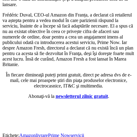
lansare.
Frédéric Duval, CEO-ul Amazon din Franța, a declarat că retailerul
va aștepta pentru a vedea modul în care parizienii răspund la
serviciu, înainte de a începe să facă adaptările necesare. El a spus că
nu au existat obiective în ceea ce privește cifra de afaceri sau
numerele de ordine, doar pentru a crea un angajament imens al
publicului odată cu introducerea acestui serviciu, Prime Now. Iar
despre Amazon Fresh, directorul a declarat că nu există încă un plan
pentru ca acesta să fie dezvoltat în Franţa, deşi îşi doreşte foarte mult
acest lucru. Însă de curând, Amazon Fresh a fost lansat în Marea
Britanie.
În fiecare dimineaţă puteți primi gratuit, direct pe adresa dvs de e-
mail, cele mai proaspete ştiri din piaţa produselor electronice,
electrocasnice, IT&C şi multimedia.
Abonaţi-vă la
newsletterul zilnic gratuit
.
Etichete:
Amazon
livrare
Prime Now
servicii