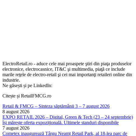
ElectroRetail.ro - aduce cele mai proaspete ştiri din piaţa produselor
electronice, electrocasnice, IT&C şi multimedia, piaţă ce include
marile reţele de electro-retail şi cei mai importanţi retaileri online din
industrie.
Ne găsești și pe LinkedIn:
Citește și RetailFMCG.ro
Retail & FMCG – Sinteza săptămânii 3 – 7 august 2026
8 august 2026
EXPO RETAIL 2026 – Digital, Green & Tech (23 – 24 septembrie)
își mărește oferta expozițională. Ultimele standuri disponibile
7 august 2026
Cometex inaugurează Târgu Neamț Retail Park, al 18-lea parc de