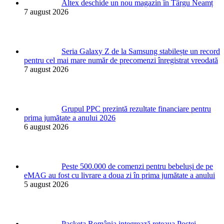
Altex deschide un nou magazin în Târgu Neamț
7 august 2026
Seria Galaxy Z de la Samsung stabilește un record
pentru cel mai mare număr de precomenzi înregistrat vreodată
7 august 2026
Grupul PPC prezintă rezultate financiare pentru
prima jumătate a anului 2026
6 august 2026
Peste 500.000 de comenzi pentru bebeluși de pe
eMAG au fost cu livrare a doua zi în prima jumătate a anului
5 august 2026
Packeta România integrează rețeaua Poștei