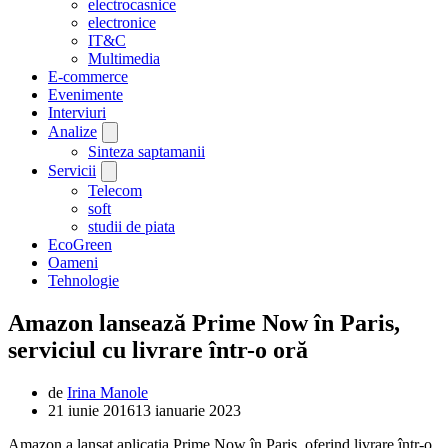
electrocasnice
electronice
IT&C
Multimedia
E-commerce
Evenimente
Interviuri
Analize
Sinteza saptamanii
Servicii
Telecom
soft
studii de piata
EcoGreen
Oameni
Tehnologie
Amazon lansează Prime Now în Paris,
serviciul cu livrare într-o oră
de
Irina Manole
21 iunie 2016
13 ianuarie 2023
Amazon a lansat aplicaţia Prime Now în Paris, oferind livrare într-o