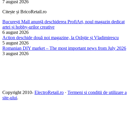
7 august 2026
Citește și BricoRetail.ro
București Mall anunță deschiderea ProfiArt, noul magazin dedicat
artei și hobby-urilor creative
6 august 2026
Action deschide două noi magazine, la Orăștie și Vladimirescu
5 august 2026
Romanian DIY market – The most important news from July 2026
3 august 2026
Copyright 2010-
ElectroRetail.ro
·
Termeni si conditii de utilizare a
site-ului
.