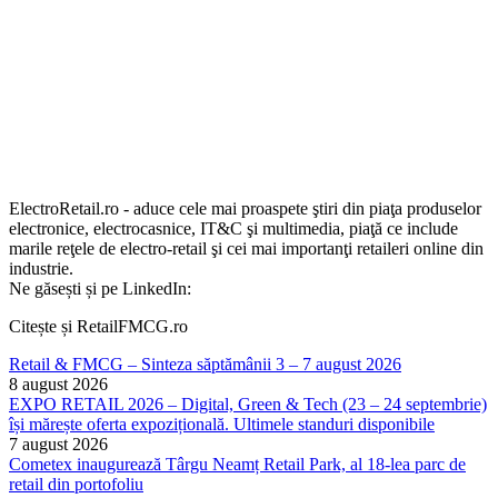
ElectroRetail.ro - aduce cele mai proaspete ştiri din piaţa produselor
electronice, electrocasnice, IT&C şi multimedia, piaţă ce include
marile reţele de electro-retail şi cei mai importanţi retaileri online din
industrie.
Ne găsești și pe LinkedIn:
Citește și RetailFMCG.ro
Retail & FMCG – Sinteza săptămânii 3 – 7 august 2026
8 august 2026
EXPO RETAIL 2026 – Digital, Green & Tech (23 – 24 septembrie)
își mărește oferta expozițională. Ultimele standuri disponibile
7 august 2026
Cometex inaugurează Târgu Neamț Retail Park, al 18-lea parc de
retail din portofoliu