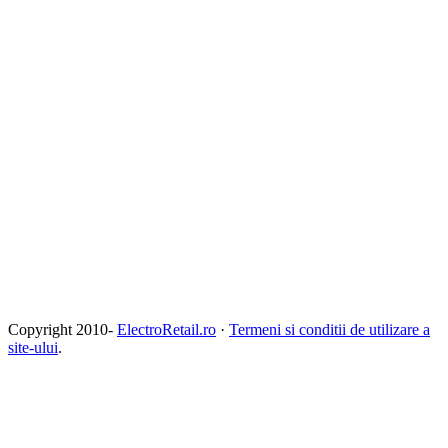
Copyright 2010-
ElectroRetail.ro
·
Termeni si conditii de utilizare a
site-ului
.