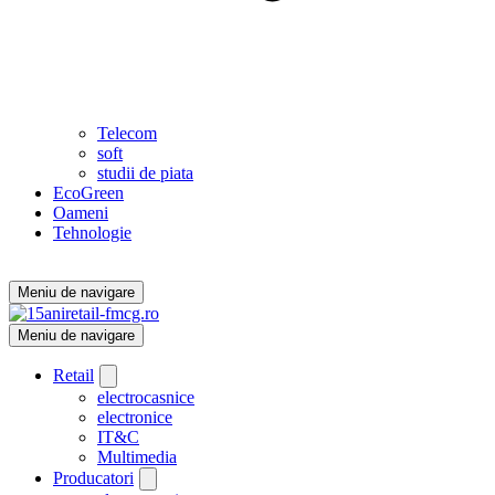
Telecom
soft
studii de piata
EcoGreen
Oameni
Tehnologie
Meniu de navigare
Meniu de navigare
Retail
electrocasnice
electronice
IT&C
Multimedia
Producatori