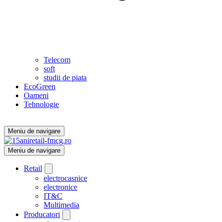
Telecom
soft
studii de piata
EcoGreen
Oameni
Tehnologie
Meniu de navigare
Meniu de navigare
Retail
electrocasnice
electronice
IT&C
Multimedia
Producatori