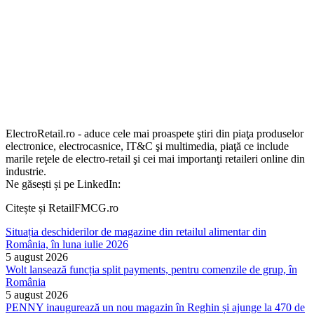
ElectroRetail.ro - aduce cele mai proaspete ştiri din piaţa produselor
electronice, electrocasnice, IT&C şi multimedia, piaţă ce include
marile reţele de electro-retail şi cei mai importanţi retaileri online din
industrie.
Ne găsești și pe LinkedIn:
Citește și RetailFMCG.ro
Situația deschiderilor de magazine din retailul alimentar din
România, în luna iulie 2026
5 august 2026
Wolt lansează funcția split payments, pentru comenzile de grup, în
România
5 august 2026
PENNY inaugurează un nou magazin în Reghin și ajunge la 470 de