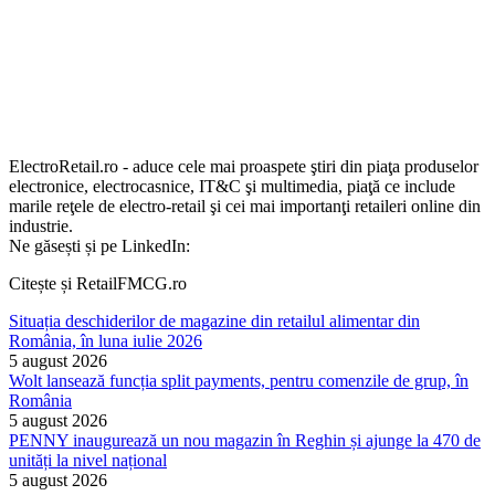
ElectroRetail.ro - aduce cele mai proaspete ştiri din piaţa produselor
electronice, electrocasnice, IT&C şi multimedia, piaţă ce include
marile reţele de electro-retail şi cei mai importanţi retaileri online din
industrie.
Ne găsești și pe LinkedIn:
Citește și RetailFMCG.ro
Situația deschiderilor de magazine din retailul alimentar din
România, în luna iulie 2026
5 august 2026
Wolt lansează funcția split payments, pentru comenzile de grup, în
România
5 august 2026
PENNY inaugurează un nou magazin în Reghin și ajunge la 470 de
unități la nivel național
5 august 2026