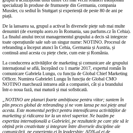
specializați în produse de frumusețe din Germania, compania
Mussler, cu sediul în Stuttgart și experiență de peste 80 de ani pe
piață.
De la lansarea sa, grupul a activat în diversele piețe sub mai multe
denumiri (de exemplu aoro.ro în Romania, sau parfums.cz în Cehia).
La finalul anului trecut managementul grupului a decis să integreze
toate operațiunile sale sub un singur nume: NOTINO. Procesul de
rebranding a început atunci în Cehia, Germania și Austria, și
continuă anul acesta cu piețe cheie, cum este și România.
La conducerea activităților de marketing și comunicare ale grupului
internațional se află, începând cu 1 martie 2017, expertul român în
comunicare Gabriela Lungu, cu funcția de Global Chief Marketing
Officer. Numirea Gabrielei Lungu în funcția de Global CMO
NOTINO marchează intrarea atât a companiei, cât și a brandului
într-o noua fază, mai matură și mai sofisticată.
„NOTINO are planuri foarte ambițioase pentru viitor; suntem în
plin proces global de rebranding și ne vom lansa pe noi piețe anul
acesta. Este momentul perfect pentru intensificarea activităților de
marketing și ridicarea lor la un nivel superior. Ne bazăm pe
expertiza internațională a Gabrielei, pe rezultatele pe care știe să le
obțină prin creativitate și integrare între diversele discipline ale
comunicării, pe experiența ei în leadership; ADN-ul ei de