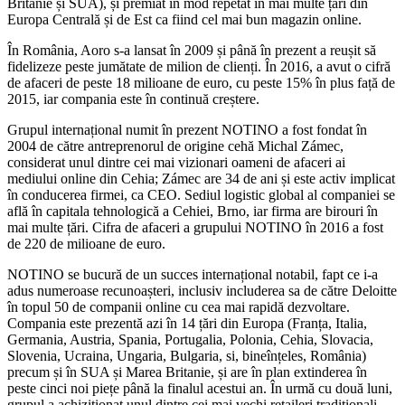
Britanie și SUA), și premiat în mod repetat în mai multe țări din
Europa Centrală și de Est ca fiind cel mai bun magazin online.
În România, Aoro s-a lansat în 2009 și până în prezent a reușit să
fidelizeze peste jumătate de milion de clienți. În 2016, a avut o cifră
de afaceri de peste 18 milioane de euro, cu peste 15% în plus față de
2015, iar compania este în continuă creștere.
Grupul internațional numit în prezent NOTINO a fost fondat în
2004 de către antreprenorul de origine cehă Michal Zámec,
considerat unul dintre cei mai vizionari oameni de afaceri ai
mediului online din Cehia; Zámec are 34 de ani și este activ implicat
în conducerea firmei, ca CEO. Sediul logistic global al companiei se
află în capitala tehnologică a Cehiei, Brno, iar firma are birouri în
mai multe țări. Cifra de afaceri a grupului NOTINO în 2016 a fost
de 220 de milioane de euro.
NOTINO se bucură de un succes internațional notabil, fapt ce i-a
adus numeroase recunoașteri, inclusiv includerea sa de către Deloitte
în topul 50 de companii online cu cea mai rapidă dezvoltare.
Compania este prezentă azi în 14 țări din Europa (Franța, Italia,
Germania, Austria, Spania, Portugalia, Polonia, Cehia, Slovacia,
Slovenia, Ucraina, Ungaria, Bulgaria, si, bineînțeles, România)
precum și în SUA și Marea Britanie, și are în plan extinderea în
peste cinci noi piețe până la finalul acestui an. În urmă cu două luni,
grupul a achiziționat unul dintre cei mai vechi retaileri tradiționali