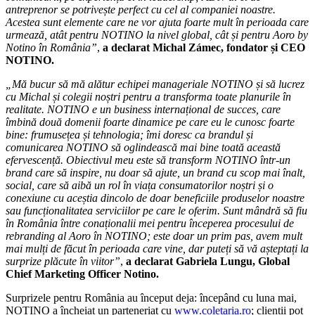
antreprenor se potrivește perfect cu cel al companiei noastre.
Acestea sunt elemente care ne vor ajuta foarte mult în perioada care
urmează, atât pentru NOTINO la nivel global, cât și pentru Aoro by
Notino în România”
,
a declarat Michal Zámec, fondator și CEO
NOTINO.
„Mă bucur să mă alătur echipei manageriale NOTINO și să lucrez
cu Michal și colegii noștri pentru a transforma toate planurile în
realitate. NOTINO e un business internațional de succes, care
îmbină două domenii foarte dinamice pe care eu le cunosc foarte
bine: frumusețea și tehnologia; îmi doresc ca brandul și
comunicarea NOTINO să oglindească mai bine toată această
efervescență. Obiectivul meu este să transform NOTINO într-un
brand care să inspire, nu doar să ajute, un brand cu scop mai înalt,
social, care să aibă un rol în viața consumatorilor noștri și o
conexiune cu aceștia dincolo de doar beneficiile produselor noastre
sau funcționalitatea serviciilor pe care le oferim. Sunt mândră să fiu
în România între conaționalii mei pentru începerea procesului de
rebranding al Aoro în NOTINO; este doar un prim pas, avem mult
mai mulți de făcut în perioada care vine, dar puteți să vă așteptați la
surprize plăcute în viitor”
,
a declarat Gabriela Lungu, Global
Chief Marketing Officer Notino.
Surprizele pentru România au început deja: începând cu luna mai,
NOTINO a încheiat un parteneriat cu
www.coletaria.ro
; clienții pot