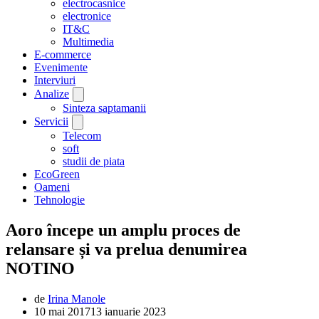
electrocasnice
electronice
IT&C
Multimedia
E-commerce
Evenimente
Interviuri
Analize
Sinteza saptamanii
Servicii
Telecom
soft
studii de piata
EcoGreen
Oameni
Tehnologie
Aoro începe un amplu proces de
relansare și va prelua denumirea
NOTINO
de
Irina Manole
10 mai 2017
13 ianuarie 2023