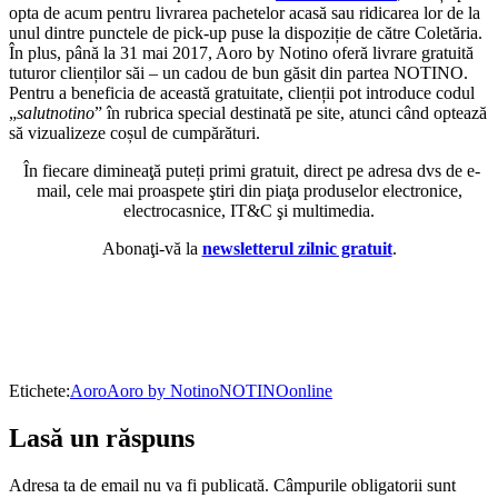
opta de acum pentru livrarea pachetelor acasă sau ridicarea lor de la
unul dintre punctele de pick-up puse la dispoziție de către Coletăria.
În plus, până la 31 mai 2017, Aoro by Notino oferă livrare gratuită
tuturor clienților săi – un cadou de bun găsit din partea NOTINO.
Pentru a beneficia de această gratuitate, clienții pot introduce codul
„
salutnotino
” în rubrica special destinată pe site, atunci când optează
să vizualizeze coșul de cumpărături.
În fiecare dimineaţă puteți primi gratuit, direct pe adresa dvs de e-
mail, cele mai proaspete ştiri din piaţa produselor electronice,
electrocasnice, IT&C şi multimedia.
Abonaţi-vă la
newsletterul zilnic gratuit
.
Etichete:
Aoro
Aoro by Notino
NOTINO
online
Lasă un răspuns
Adresa ta de email nu va fi publicată.
Câmpurile obligatorii sunt