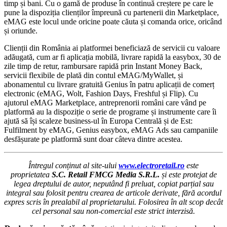
timp și bani. Cu o gamă de produse în continuă creștere pe care le
pune la dispoziția clienților împreună cu partenerii din Marketplace,
eMAG este locul unde oricine poate căuta și comanda orice, oricând
și oriunde.
Clienții din România ai platformei beneficiază de servicii cu valoare
adăugată, cum ar fi aplicația mobilă, livrare rapidă la easybox, 30 de
zile timp de retur, rambursare rapidă prin Instant Money Back,
servicii flexibile de plată din contul eMAG/MyWallet, și
abonamentul cu livrare gratuită Genius în patru aplicații de comerț
electronic (eMAG, Wolt, Fashion Days, Freshful și Flip). Cu
ajutorul eMAG Marketplace, antreprenorii români care vând pe
platformă au la dispoziție o serie de programe și instrumente care îi
ajută să își scaleze business-ul în Europa Centrală și de Est:
Fulfilment by eMAG, Genius easybox, eMAG Ads sau campaniile
desfășurate pe platformă sunt doar câteva dintre acestea.
Întregul conținut al site-ului
www.electroretail.ro
este
proprietatea
S.C. Retail FMCG Media S.R.L.
și este protejat de
legea dreptului de autor, neputând fi preluat, copiat parțial sau
integral sau folosit pentru crearea de articole derivate, fără acordul
expres scris în prealabil al proprietarului. Folosirea în alt scop decât
cel personal sau non-comercial este strict interzisă.