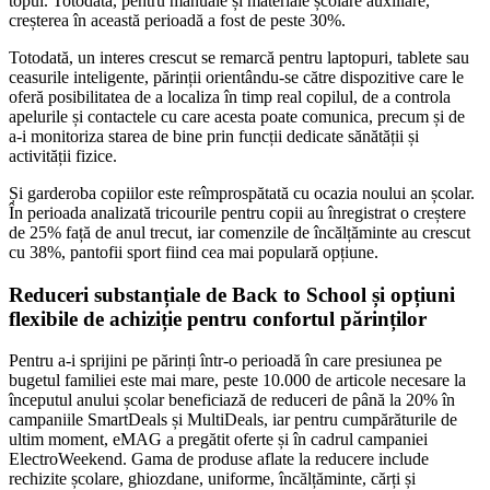
topul. Totodată, pentru manuale și materiale școlare auxiliare,
creșterea în această perioadă a fost de peste 30%.
Totodată, un interes crescut se remarcă pentru laptopuri, tablete sau
ceasurile inteligente, părinții orientându-se către dispozitive care le
oferă posibilitatea de a localiza în timp real copilul, de a controla
apelurile și contactele cu care acesta poate comunica, precum și de
a-i monitoriza starea de bine prin funcții dedicate sănătății și
activității fizice.
Și garderoba copiilor este reîmprospătată cu ocazia noului an școlar.
În perioada analizată tricourile pentru copii au înregistrat o creștere
de 25% față de anul trecut, iar comenzile de încălțăminte au crescut
cu 38%, pantofii sport fiind cea mai populară opțiune.
Reduceri substanțiale de Back to School și opțiuni
flexibile de achiziție pentru confortul părinților
Pentru a-i sprijini pe părinți într-o perioadă în care presiunea pe
bugetul familiei este mai mare, peste 10.000 de articole necesare la
începutul anului școlar beneficiază de reduceri de până la 20% în
campaniile SmartDeals și MultiDeals, iar pentru cumpărăturile de
ultim moment, eMAG a pregătit oferte și în cadrul campaniei
ElectroWeekend. Gama de produse aflate la reducere include
rechizite școlare, ghiozdane, uniforme, încălțăminte, cărți și