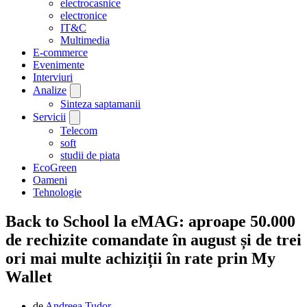
electrocasnice
electronice
IT&C
Multimedia
E-commerce
Evenimente
Interviuri
Analize
Sinteza saptamanii
Servicii
Telecom
soft
studii de piata
EcoGreen
Oameni
Tehnologie
Back to School la eMAG: aproape 50.000
de rechizite comandate în august și de trei
ori mai multe achiziții în rate prin My
Wallet
de
Andreea Tudor