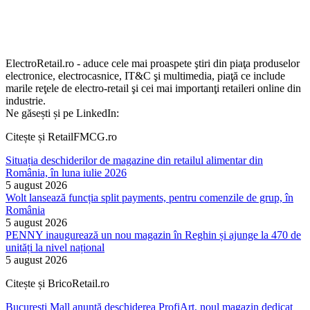
ElectroRetail.ro - aduce cele mai proaspete ştiri din piaţa produselor
electronice, electrocasnice, IT&C şi multimedia, piaţă ce include
marile reţele de electro-retail şi cei mai importanţi retaileri online din
industrie.
Ne găsești și pe LinkedIn:
Citește și RetailFMCG.ro
Situația deschiderilor de magazine din retailul alimentar din
România, în luna iulie 2026
5 august 2026
Wolt lansează funcția split payments, pentru comenzile de grup, în
România
5 august 2026
PENNY inaugurează un nou magazin în Reghin și ajunge la 470 de
unități la nivel național
5 august 2026
Citește și BricoRetail.ro
București Mall anunță deschiderea ProfiArt, noul magazin dedicat