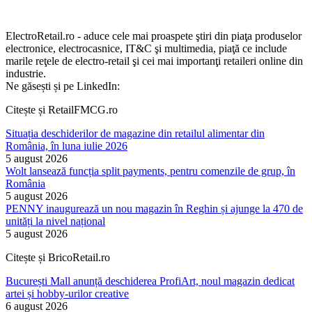
ElectroRetail.ro - aduce cele mai proaspete ştiri din piaţa produselor
electronice, electrocasnice, IT&C şi multimedia, piaţă ce include
marile reţele de electro-retail şi cei mai importanţi retaileri online din
industrie.
Ne găsești și pe LinkedIn:
Citește și RetailFMCG.ro
Situația deschiderilor de magazine din retailul alimentar din
România, în luna iulie 2026
5 august 2026
Wolt lansează funcția split payments, pentru comenzile de grup, în
România
5 august 2026
PENNY inaugurează un nou magazin în Reghin și ajunge la 470 de
unități la nivel național
5 august 2026
Citește și BricoRetail.ro
București Mall anunță deschiderea ProfiArt, noul magazin dedicat
artei și hobby-urilor creative
6 august 2026