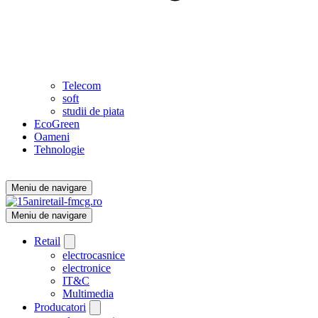
Telecom
soft
studii de piata
EcoGreen
Oameni
Tehnologie
Meniu de navigare
Meniu de navigare
Retail
electrocasnice
electronice
IT&C
Multimedia
Producatori