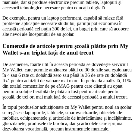
manuale, dar și produse electronice precum tablete, laptopuri și
accesorii tehnologice necesare pentru educația digitală.
De exemplu, pentru un laptop performant, capabil să ruleze fără
probleme aplicațiile necesare studiului, părinții pot economisi în
această perioadă cel puțin 300 de lei, un buget prin care să acopere
alte nevoi ale începutului de an școlar.
Comenzile de articole pentru școală plătite prin My
Wallet s-au triplat față de anul trecut
De asemenea, foarte util în această perioadă se dovedește serviciul
My Wallet, care permite amânarea plății cu 30 de zile sau eșalonarea
în 4 sau 6 rate cu dobândă zero sau până la 36 de rate cu dobândă
fixă pentru achiziții de valoare mai mare. În perioada analizată, 11%
din totalul comenzilor de pe eMAG pentru care clienții au optat
pentru o soluție flexibilă de plată au fost pentru articole pentru
școală, de trei ori mai mult față de aceeași perioadă a anului trecut.
În topul produselor achiziționate cu My Wallet pentru noul an școlar
se regăsesc laptopurile, tabletele, smartwatch-urile, obiectele de
mobilier, echipamentele și articolele de îmbrăcăminte și încălțăminte,
ghiozdanele, produsele de birotică, dar și articolele care sprijină
dezvoltarea vocațională, precum instrumentele muzicale.