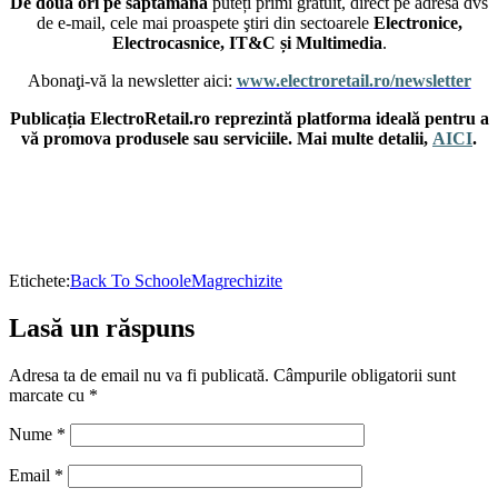
De două ori pe săptămână
puteți primi gratuit, direct pe adresa dvs
de e-mail, cele mai proaspete ştiri din sectoarele
Electronice,
Electrocasnice, IT&C și Multimedia
.
Abonaţi-vă la newsletter aici:
www.electroretail.ro/newsletter
Publicația ElectroRetail.ro reprezintă platforma ideală pentru a
vă promova produsele sau serviciile. Mai multe detalii,
AICI
.
Etichete:
Back To School
eMag
rechizite
Lasă un răspuns
Adresa ta de email nu va fi publicată.
Câmpurile obligatorii sunt
marcate cu
*
Nume
*
Email
*