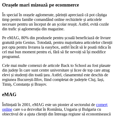
Orașele mari mizează pe ecommerce
În special în orașele aglomerate, părinții apreciază că pot câștiga
timp pentru familie comandând online rechizitele și articolele
necesare pentru un început de an școlar reușit. Astfel, evită cozile
din trafic și aglomerația din magazine.
Pe eMAG, 80% din produsele pentru școală beneficiază de livrare
gratuită prin Genius. Totodată, pentru majoritatea articolelor clienții
pot opta pentru livrarea la easybox, astfel încât să le poată ridica în
cel mai bun moment pentru ei, fără să fie nevoiți să își modifice
programul.
Cele mai multe comenzi de articole Back to School au fost plasate
din județe în care sunt centre universitare și licee de top care atrag
elevi și studenți din toată țara. Astfel, clasamentul este deschis de
regiunea București-Ilfov, fiind completat de județele Cluj, Iași,
Timiș, Constanța și Brașov.
eMAG
Înființată în 2001, eMAG este un pionier al sectorului de
comerţ
online
care s-a dezvoltat în România, Ungaria și Bulgaria cu
obiectivul de a ajuta clienții din întreaga regiune să economisească