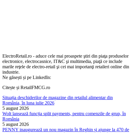
ElectroRetail.ro - aduce cele mai proaspete ştiri din piaţa produselor
electronice, electrocasnice, IT&C şi multimedia, piaţă ce include
marile reţele de electro-retail şi cei mai importanţi retaileri online din
industrie.
Ne găsești și pe LinkedIn:
Citește și RetailFMCG.ro
Situația deschiderilor de magazine din retailul alimentar din
România, în luna iulie 2026
5 august 2026
Wolt lansează funcția split payments, pentru comenzile de grup, în
România
5 august 2026
PENNY inaugurează un nou magazin în Reghin și ajunge la 470 de