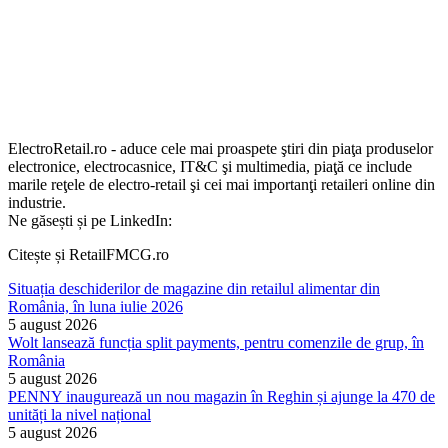
ElectroRetail.ro - aduce cele mai proaspete ştiri din piaţa produselor
electronice, electrocasnice, IT&C şi multimedia, piaţă ce include
marile reţele de electro-retail şi cei mai importanţi retaileri online din
industrie.
Ne găsești și pe LinkedIn:
Citește și RetailFMCG.ro
Situația deschiderilor de magazine din retailul alimentar din
România, în luna iulie 2026
5 august 2026
Wolt lansează funcția split payments, pentru comenzile de grup, în
România
5 august 2026
PENNY inaugurează un nou magazin în Reghin și ajunge la 470 de
unități la nivel național
5 august 2026