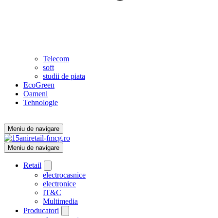
Telecom
soft
studii de piata
EcoGreen
Oameni
Tehnologie
Meniu de navigare
Meniu de navigare
Retail
electrocasnice
electronice
IT&C
Multimedia
Producatori