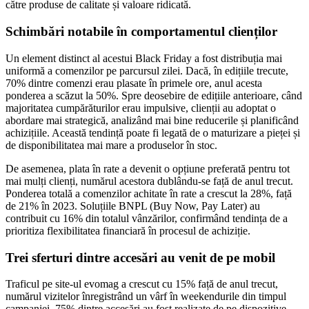
către produse de calitate și valoare ridicată.
Schimbări notabile în comportamentul clienților
Un element distinct al acestui Black Friday a fost distribuția mai
uniformă a comenzilor pe parcursul zilei. Dacă, în edițiile trecute,
70% dintre comenzi erau plasate în primele ore, anul acesta
ponderea a scăzut la 50%. Spre deosebire de edițiile anterioare, când
majoritatea cumpărăturilor erau impulsive, clienții au adoptat o
abordare mai strategică, analizând mai bine reducerile și planificând
achizițiile. Această tendință poate fi legată de o maturizare a pieței și
de disponibilitatea mai mare a produselor în stoc.
De asemenea, plata în rate a devenit o opțiune preferată pentru tot
mai mulți clienți, numărul acestora dublându-se față de anul trecut.
Ponderea totală a comenzilor achitate în rate a crescut la 28%, față
de 21% în 2023. Soluțiile BNPL (Buy Now, Pay Later) au
contribuit cu 16% din totalul vânzărilor, confirmând tendința de a
prioritiza flexibilitatea financiară în procesul de achiziție.
Trei sferturi dintre accesări au venit de pe mobil
Traficul pe site-ul evomag a crescut cu 15% față de anul trecut,
numărul vizitelor înregistrând un vârf în weekendurile din timpul
campaniei. 75% dintre accesări au fost realizate de pe dispozitive