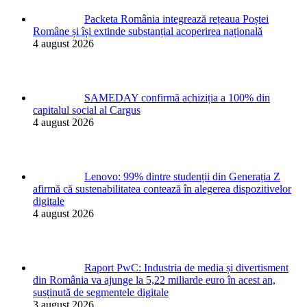
Packeta România integrează rețeaua Poștei
Române și își extinde substanțial acoperirea națională
4 august 2026
SAMEDAY confirmă achiziția a 100% din
capitalul social al Cargus
4 august 2026
Lenovo: 99% dintre studenții din Generația Z
afirmă că sustenabilitatea contează în alegerea dispozitivelor
digitale
4 august 2026
Raport PwC: Industria de media și divertisment
din România va ajunge la 5,22 miliarde euro în acest an,
susținută de segmentele digitale
3 august 2026