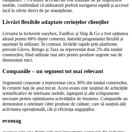
mobile, confirmând că utilizatorii preferă navigarea rapidă și accesul
facil la oferte direct de pe smartphone.
Livrări flexibile adaptate cerințelor clienților
Livrarea la lockerele easybox, FanBox și Ship & Go a fost opțiunea
aleasă pentru 68% dintre comenzi, datorită programului flexibil și
ușurinței în utilizare. În contrast, livrările rapide prin platforme
precum Glovo, Bringo și Tazz au reprezentat doar 2% din totalul
comenzilor, fiind utilizate mai ales pentru produse urgente sau de
dimensiuni mici.
Companiile – un segment tot mai relevant
Segmentul corporate a reprezentat circa 30% din totalul comenzilor,
în creștere față de anul trecut. Acest avans este susținut de achizițiile
semnificative de telefoane mobile, laptopuri și alte echipamente
necesare pentru optimizarea activităților de business. Companiile au
demonstrat o orientare către produse de calitate, care să susțină atât
activitatea operațională, cât și eficiența angajaților.
evomag