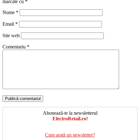
marcate cu
*
Nume
*
Email
*
Site web
Comentariu
*
Abonează-te la newsletterul
ElectroRetail.ro
!
Cum arată un newsletter?