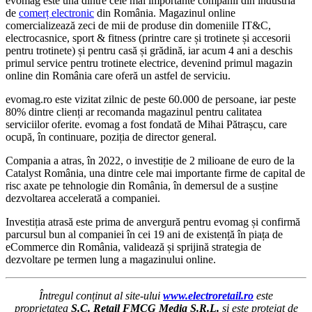
evomag este una dintre cele mai importante companii din industria
de
comerț electronic
din România. Magazinul online
comercializează zeci de mii de produse din domeniile IT&C,
electrocasnice, sport & fitness (printre care și trotinete și accesorii
pentru trotinete) și pentru casă și grădină, iar acum 4 ani a deschis
primul service pentru trotinete electrice, devenind primul magazin
online din România care oferă un astfel de serviciu.
evomag.ro este vizitat zilnic de peste 60.000 de persoane, iar peste
80% dintre clienți ar recomanda magazinul pentru calitatea
serviciilor oferite. evomag a fost fondată de Mihai Pătrașcu, care
ocupă, în continuare, poziția de director general.
Compania a atras, în 2022, o investiție de 2 milioane de euro de la
Catalyst România, una dintre cele mai importante firme de capital de
risc axate pe tehnologie din România, în demersul de a susține
dezvoltarea accelerată a companiei.
Investiția atrasă este prima de anvergură pentru evomag și confirmă
parcursul bun al companiei în cei 19 ani de existență în piața de
eCommerce din România, validează și sprijină strategia de
dezvoltare pe termen lung a magazinului online.
Întregul conținut al site-ului
www.electroretail.ro
este
proprietatea
S.C. Retail FMCG Media S.R.L.
și este protejat de