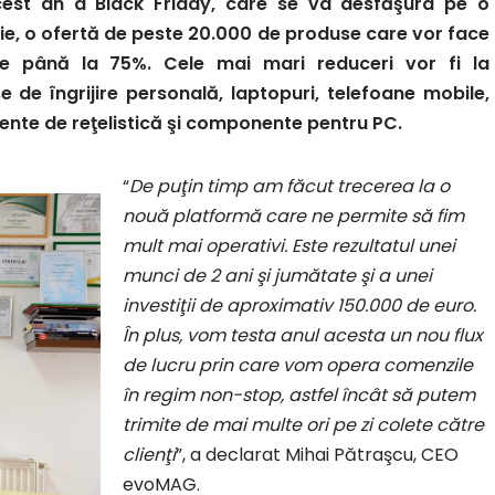
cest an a Black Friday, care se va desfăşura pe o
ie, o ofertă de peste 20.000 de produse care vor face
 de până la 75%. Cele mai mari reduceri vor fi la
 de îngrijire personală, laptopuri, telefoane mobile,
ente de reţelistică şi componente pentru PC.
“
De puţin timp am făcut trecerea la o
nouă platformă care ne permite să fim
mult mai operativi. Este rezultatul unei
munci de 2 ani şi jumătate şi a unei
investiţii de aproximativ 150.000 de euro.
În plus, vom testa anul acesta un nou flux
de lucru prin care vom opera comenzile
în regim non-stop, astfel încât să putem
trimite de mai multe ori pe zi colete către
clienţi
”, a declarat Mihai Pătraşcu, CEO
evoMAG.