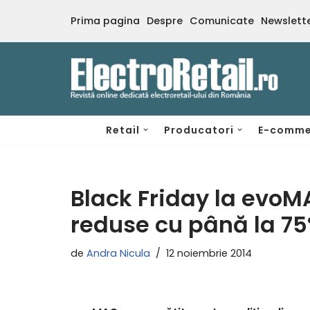
Prima pagina
Despre
Comunicate
Newslett
Sari
la
conținut
Retail
Producatori
E-comme
Black Friday la evoM
reduse cu până la 7
de
Andra Nicula
12 noiembrie 2014