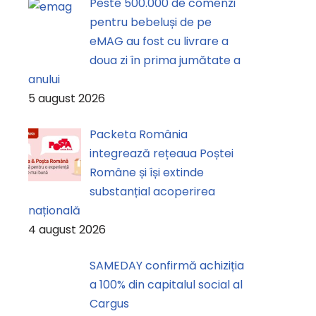
Peste 500.000 de comenzi
pentru bebeluși de pe
eMAG au fost cu livrare a
doua zi în prima jumătate a
anului
5 august 2026
Packeta România
integrează rețeaua Poștei
Române și își extinde
substanțial acoperirea
națională
4 august 2026
SAMEDAY confirmă achiziția
a 100% din capitalul social al
Cargus