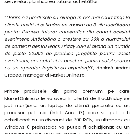
serverelor, planificarea tuturor activităților.
“
Dorim ca produsele să ajungă în cel mai scurt timp la
clienții nostri și estimăm un maxim de 3 zile lucrătoare
pentru livrarea tuturor comenzilor din cadrul acestui
eveniment. Anticipând o creștere cu 30% a numărului
de comenzi pentru Black Friday 2014 și având un număr
de peste 20.000 de produse pregătite pentru acest
eveniment, am optat și în acest an pentru colaborarea
cu un operator logistic cu experiență
”, declară Andrei
Cracea, manager al MarketOnline.ro.
Printre produsele din gama premium pe care
MarketOnline.ro le va avea în ofertă de BlackFriday se
pot menționa: un laptop de ultimă generație cu un
procesor puternic (Intel Core i7) care va putea fi
achiziționat cu un discount de 700 RON, un ultrabook cu
Windows 8 preinstalat va putea fi achiziționat cu un