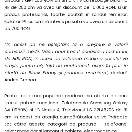
discount de 1.200 RON, un Smart TV cu rezoluție Ultra HD
4k de 200 cm va avea un discount de 10.000 RON, și un
produs profesional, foarte cautat în rândul femeilor,
Epilator IPL cu lumină intens pulsata va avea un discount
de 700 RON.
“
În acest an ne așteptăm la o creștere a valorii
comenzii medii. Dacă anul trecut aceasta a fost în jur
de 800 RON, în acest an valoarea medie a coșului va
crește pentru că, față de anul trecut, avem în plus în
ofertă de Black Friday și produse premium”,
declară
Andrei Cracea.
Printre cele mai populare produse din oferta de anul
trecut putem menționa: Telefoanele Samsung Galaxy
S4 (i9505) și LG Nexus 4, Televizorul LG 32LA620S de 81
cm. În acest an atenția cumpărătorilor se va îndrepta
tot către aceste categorii de produse – telefoane,
televizoare dar și laptopuri, tablete, electrocasnice.