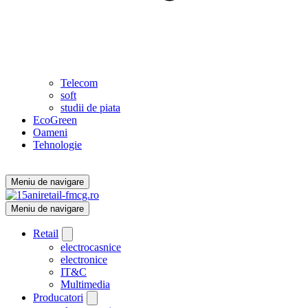
Telecom
soft
studii de piata
EcoGreen
Oameni
Tehnologie
Meniu de navigare
Meniu de navigare
Retail
electrocasnice
electronice
IT&C
Multimedia
Producatori