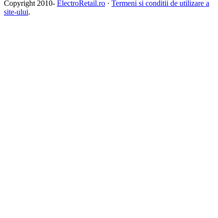
Copyright 2010-
ElectroRetail.ro
·
Termeni si conditii de utilizare a
site-ului
.