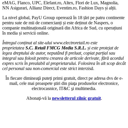
eMAG, Flanco, UPC, Elefant.ro, Altex, Flori de Lux, Magnolia,
NN Asigurari, Allianz Direct, Eventim.ro, Fashion Days și alții.
La nivel global, PayU Group operează în 18 țări pe patru continente
pentru sute de mii de comercianți și este deținut de Naspers, o
companie multinațională originară din Africa de Sud, cu operațiuni
în media și servicii online.
Întregul conținut al site-ului www.electroretail.ro este
proprietatea
S.C. Retail FMCG Media S.R.L.
și este protejat de
legea dreptului de autor, neputând fi preluat, copiat parțial sau
integral sau folosit pentru crearea de articole derivate, fără acordul
expres scris în prealabil al proprietarului. Folosirea în alt scop decât
cel personal sau non-comercial este strict interzisă.
În fiecare dimineaţă puteți primi gratuit, direct pe adresa dvs de e-
mail, cele mai proaspete ştiri din piaţa produselor electronice,
electrocasnice, IT&C şi multimedia.
Abonaţi-vă la
newsletterul zilnic gratuit
.