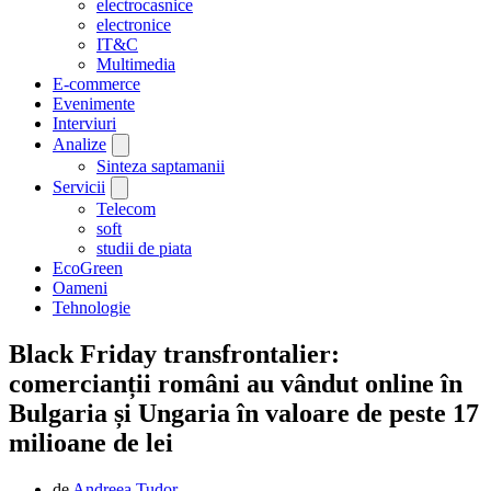
electrocasnice
electronice
IT&C
Multimedia
E-commerce
Evenimente
Interviuri
Analize
Sinteza saptamanii
Servicii
Telecom
soft
studii de piata
EcoGreen
Oameni
Tehnologie
Black Friday transfrontalier:
comercianții români au vândut online în
Bulgaria și Ungaria în valoare de peste 17
milioane de lei
de
Andreea Tudor