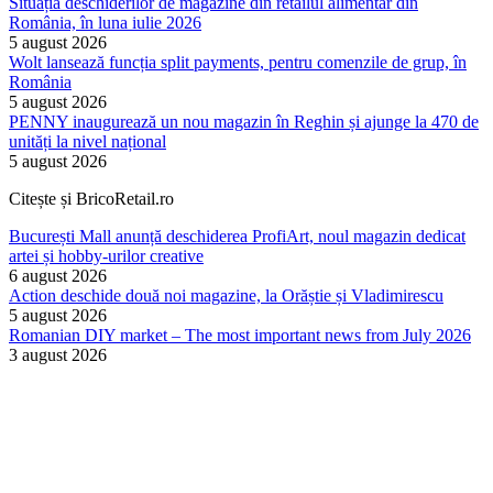
Situația deschiderilor de magazine din retailul alimentar din
România, în luna iulie 2026
5 august 2026
Wolt lansează funcția split payments, pentru comenzile de grup, în
România
5 august 2026
PENNY inaugurează un nou magazin în Reghin și ajunge la 470 de
unități la nivel național
5 august 2026
Citește și BricoRetail.ro
București Mall anunță deschiderea ProfiArt, noul magazin dedicat
artei și hobby-urilor creative
6 august 2026
Action deschide două noi magazine, la Orăștie și Vladimirescu
5 august 2026
Romanian DIY market – The most important news from July 2026
3 august 2026