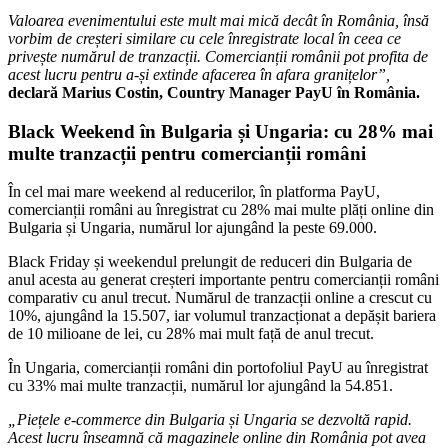
Valoarea evenimentului este mult mai mică decât în România, însă
vorbim de creșteri similare cu cele înregistrate local în ceea ce
privește numărul de tranzacții. Comercianții românii pot profita de
acest lucru pentru a-și extinde afacerea în afara granițelor”,
declară Marius Costin, Country Manager PayU în România.
Black Weekend în Bulgaria și Ungaria: cu 28% mai
multe tranzacții pentru comercianții români
În cel mai mare weekend al reducerilor, în platforma PayU,
comercianții români au înregistrat cu 28% mai multe plăți online din
Bulgaria și Ungaria, numărul lor ajungând la peste 69.000.
Black Friday și weekendul prelungit de reduceri din Bulgaria de
anul acesta au generat creșteri importante pentru comercianții români
comparativ cu anul trecut. Numărul de tranzacții online a crescut cu
10%, ajungând la 15.507, iar volumul tranzacționat a depășit bariera
de 10 milioane de lei, cu 28% mai mult față de anul trecut.
În Ungaria, comercianții români din portofoliul PayU au înregistrat
cu 33% mai multe tranzacții, numărul lor ajungând la 54.851.
„Piețele e-commerce din Bulgaria și Ungaria se dezvoltă rapid.
Acest lucru înseamnă că magazinele online din România pot avea