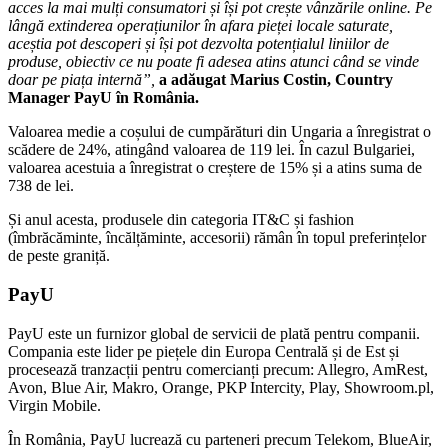
acces la mai mulți consumatori și își pot crește vânzările online. Pe
lângă extinderea operațiunilor în afara pieței locale saturate,
aceștia pot descoperi și își pot dezvolta potențialul liniilor de
produse, obiectiv ce nu poate fi adesea atins atunci când se vinde
doar pe piața internă”,
a adăugat Marius Costin, Country
Manager PayU în România.
Valoarea medie a coșului de cumpărături din Ungaria a înregistrat o
scădere de 24%, atingând valoarea de 119 lei. În cazul Bulgariei,
valoarea acestuia a înregistrat o creștere de 15% și a atins suma de
738 de lei.
Și anul acesta, produsele din categoria IT&C și fashion
(îmbrăcăminte, încălțăminte, accesorii) rămân în topul preferințelor
de peste graniță.
PayU
PayU este un furnizor global de servicii de plată pentru companii.
Compania este lider pe piețele din Europa Centrală și de Est și
procesează tranzacții pentru comercianți precum: Allegro, AmRest,
Avon, Blue Air, Makro, Orange, PKP Intercity, Play, Showroom.pl,
Virgin Mobile.
În România, PayU lucrează cu parteneri precum Telekom, BlueAir,