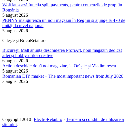
Wolt lansează funcția split payments, pentru comenzile de grup, în
România
5 august 2026
PENNY inaugurează un nou magazin în Reghin și ajunge la 470 de
unități la nivel național
5 august 2026
Citește și BricoRetail.ro
București Mall anunță deschiderea ProfiArt, noul magazin dedicat
artei și hobby-urilor creative
6 august 2026
Action deschide două noi magazine, la Orăștie și Vladimirescu
5 august 2026
Romanian DIY market – The most important news from July 2026
3 august 2026
Copyright 2010-
ElectroRetail.ro
·
Termeni si conditii de utilizare a
site-ului
.