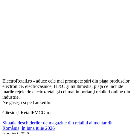
ElectroRetail.ro - aduce cele mai proaspete ştiri din piaţa produselor
electronice, electrocasnice, IT&C şi multimedia, piaţă ce include
marile reţele de electro-retail şi cei mai importanţi retaileri online din
industrie.
Ne găsești și pe LinkedIn:
Citește și RetailFMCG.ro
Situația deschiderilor de magazine din retailul alimentar din
România, în luna iulie 2026
5 august 2026